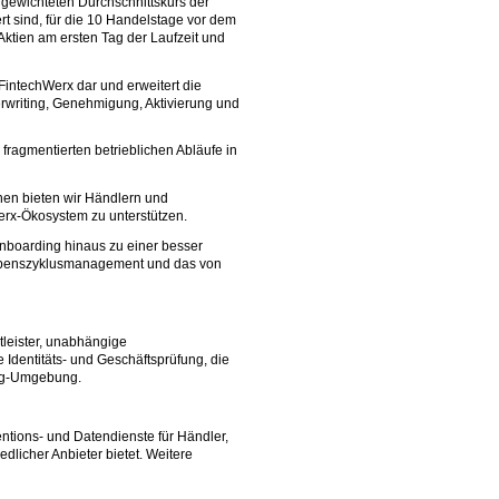
gewichteten Durchschnittskurs der
t sind, für die 10 Handelstage vor dem
ktien am ersten Tag der Laufzeit und
FintechWerx dar und erweitert die
writing, Genehmigung, Aktivierung und
ragmentierten betrieblichen Abläufe in
en bieten wir Händlern und
erx-Ökosystem zu unterstützen.
Onboarding hinaus zu einer besser
tlebenszyklusmanagement und das von
leister, unabhängige
 Identitäts- und Geschäftsprüfung, die
ing-Umgebung.
ntions- und Datendienste für Händler,
dlicher Anbieter bietet. Weitere