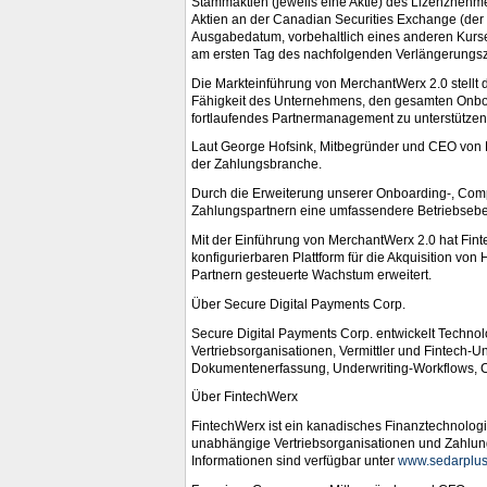
Stammaktien (jeweils eine Aktie) des Lizenznehm
Aktien an der Canadian Securities Exchange (der 
Ausgabedatum, vorbehaltlich eines anderen Kurses
am ersten Tag des nachfolgenden Verlängerungszei
Die Markteinführung von MerchantWerx 2.0 stellt d
Fähigkeit des Unternehmens, den gesamten Onbo
fortlaufendes Partnermanagement zu unterstützen
Laut George Hofsink, Mitbegründer und CEO von Fi
der Zahlungsbranche.
Durch die Erweiterung unserer Onboarding-, Com
Zahlungspartnern eine umfassendere Betriebseben
Mit der Einführung von MerchantWerx 2.0 hat Fint
konfigurierbaren Plattform für die Akquisition 
Partnern gesteuerte Wachstum erweitert.
Über Secure Digital Payments Corp.
Secure Digital Payments Corp. entwickelt Techno
Vertriebsorganisationen, Vermittler und Fintech-U
Dokumentenerfassung, Underwriting-Workflows, C
Über FintechWerx
FintechWerx ist ein kanadisches Finanztechnologi
unabhängige Vertriebsorganisationen und Zahlungsdi
Informationen sind verfügbar unter
www.sedarplus