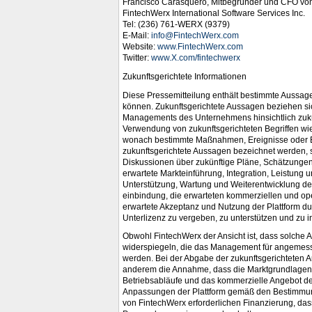
Francisco Carasquero, Mitbegründer und CFO vo
FintechWerx International Software Services Inc.
Tel: (236) 761-WERX (9379)
E-Mail:
info@FintechWerx.com
Website:
www.FintechWerx.com
Twitter:
www.X.com/fintechwerx
Zukunftsgerichtete Informationen
Diese Pressemitteilung enthält bestimmte Aussag
können. Zukunftsgerichtete Aussagen beziehen si
Managements des Unternehmens hinsichtlich zukün
Verwendung von zukunftsgerichteten Begriffen wie
wonach bestimmte Maßnahmen, Ereignisse oder Erg
zukunftsgerichtete Aussagen bezeichnet werden, 
Diskussionen über zukünftige Pläne, Schätzunge
erwartete Markteinführung, Integration, Leistung
Unterstützung, Wartung und Weiterentwicklung der
einbindung, die erwarteten kommerziellen und op
erwartete Akzeptanz und Nutzung der Plattform du
Unterlizenz zu vergeben, zu unterstützen und zu i
Obwohl FintechWerx der Ansicht ist, dass solche
widerspiegeln, die das Management für angemesse
werden. Bei der Abgabe der zukunftsgerichteten 
anderem die Annahme, dass die Marktgrundlagen di
Betriebsabläufe und das kommerzielle Angebot de
Anpassungen der Plattform gemäß den Bestimmungen
von FintechWerx erforderlichen Finanzierung, dass