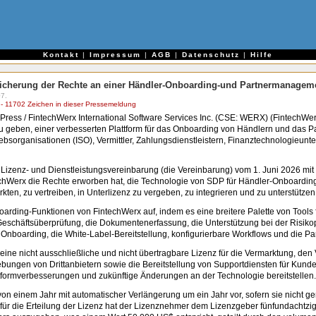
e
Kontakt
|
Impressum
|
AGB
|
Datenschutz
|
Hilfe
icherung der Rechte an einer Händler-Onboarding-und Partnermanageme
7.
 11702 Zeichen in dieser Pressemeldung
-Press / FintechWerx International Software Services Inc. (CSE: WERX) (FintechWer
 geben, einer verbesserten Plattform für das Onboarding von Händlern und das P
ebsorganisationen (ISO), Vermittler, Zahlungsdienstleistern, Finanztechnologieu
r Lizenz- und Dienstleistungsvereinbarung (die Vereinbarung) vom 1. Juni 2026 mit
echWerx die Rechte erworben hat, die Technologie von SDP für Händler-Onboardi
n, zu vertreiben, in Unterlizenz zu vergeben, zu integrieren und zu unterstützen
rding-Funktionen von FintechWerx auf, indem es eine breitere Palette von Tools 
eschäftsüberprüfung, die Dokumentenerfassung, die Unterstützung bei der Risikop
oarding, die White-Label-Bereitstellung, konfigurierbare Workflows und die Partn
e nicht ausschließliche und nicht übertragbare Lizenz für die Vermarktung, den V
ungen von Drittanbietern sowie die Bereitstellung von Supportdiensten für Kunden
ttformverbesserungen und zukünftige Änderungen an der Technologie bereitstellen.
 von einem Jahr mit automatischer Verlängerung um ein Jahr vor, sofern sie nicht
 für die Erteilung der Lizenz hat der Lizenznehmer dem Lizenzgeber fünfundachtz