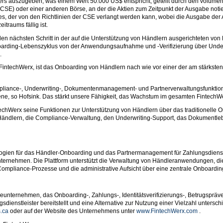
ers auszugeben, was einem Wert 50.000 US$ entspricht, geteilt durch den volumen
CSE) oder einer anderen Börse, an der die Aktien zum Zeitpunkt der Ausgabe notier
, der von den Richtlinien der CSE verlangt werden kann, wobei die Ausgabe der A
traums fällig ist.
en nächsten Schritt in der auf die Unterstützung von Händlern ausgerichteten von 
arding-Lebenszyklus von der Anwendungsaufnahme und -Verifizierung über Under
.
ntechWerx, ist das Onboarding von Händlern nach wie vor einer der am stärksten f
pliance-, Underwriting-, Dokumentenmanagement- und Partnerverwaltungsfunktion
e, so Hofsink. Das stärkt unsere Fähigkeit, das Wachstum im gesamten FintechW
echWerx seine Funktionen zur Unterstützung von Händlern über das traditionelle 
von Händlern, die Compliance-Verwaltung, den Underwriting-Support, das Dokumen
logien für das Händler-Onboarding und das Partnermanagement für Zahlungsdienst
nternehmen. Die Plattform unterstützt die Verwaltung von Händleranwendungen, die
ompliance-Prozesse und die administrative Aufsicht über eine zentrale Onboard
eunternehmen, das Onboarding-, Zahlungs-, Identitätsverifizierungs-, Betrugspräve
enstleister bereitstellt und eine Alternative zur Nutzung einer Vielzahl unterschie
.ca
oder auf der Website des Unternehmens unter
www.FintechWerx.com
.