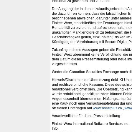
Personal zu gewinnen und zu halten.
Der Ausgang der in diesen zukunftsgerichteten A
die dazu führen können, dass die tatsächlichen E
beschriebenen abweichen, darunter unter anderem
FintechWerx, einschließlich der Erwartungen hin
Rentabilität zu erzielen und aufrechtzuerhalten; 
umkämpften Markt erfolgreich zu behaupten; die F
Geschäftstätigkeit gelten, einzuhalten; Risiken 
Kündigung der Vereinbarung mit Secure Digital P
Zukunftsgerichtete Aussagen geben die Einschät
FintechWerx übernimmt keine Verpflichtung, die i
dem Datum dieser Pressemitteilung oder neue Info
vorgeschrieben.
Weder die Canadian Securities Exchange noch die
Hinweis/Disclaimer zur Übersetzung (inkl. KI-Unte
und rechtsverbindliche Fassung. Diese deutschsp
redaktionell verdichtet sein. Die Übersetzung kan
wurde redaktionell geprüft; trotzdem können Fehler
Angemessenheit übernommen; Haftungsansprüche sin
eine Kauf- noch eine Verkaufsempfehlung dar und e
offiziellen Unterlagen auf
www.sedarplus.ca
,
www
Verantwortlicher für diese Pressemitteilung:
FintechWerx International Software Services Inc.
Info