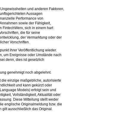
, Ungewissheiten und anderen Faktoren,
kunftsgerichteten Aussagen
inanzielle Performance von
 Annahmen sowie der Fähigkeit,
n FintechWerx, sich in einem hart
schriften, die für seine
rentwicklung, der Vermarktung oder der
cher Vorschriften.
kt ihrer Veröffentlichung wieder.
ren, um Ereignisse oder Umstände nach
i denn, dies ist gesetzlich
ilung genehmigt noch abgelehnt.
 die einzige maßgebliche, autorisierte
dlichkeit und kann gekürzt oder
e Language Models) erfolgt sein und
keit, Vollständigkeit, Aktualität oder
ssung. Diese Mitteilung stellt weder
 die englische Originalmeldung bzw. die
gilt ausschließlich das Original.