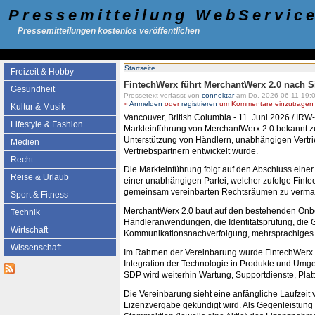
Pressemitteilung WebServic
Pressemitteilungen kostenlos veröffentlichen
Startseite
Freizeit & Hobby
FintechWerx führt MerchantWerx 2.0 nach S
Gesundheit
Pressetext verfasst von
connektar
am Do, 2026-06-11 19:0
»
Anmelden
oder
registrieren
um Kommentare einzutragen -
Kultur & Musik
Vancouver, British Columbia - 11. Juni 2026 / IRW
Lifestyle & Fashion
Markteinführung von MerchantWerx 2.0 bekannt zu
Unterstützung von Händlern, unabhängigen Vertri
Medien
Vertriebspartnern entwickelt wurde.
Recht
Die Markteinführung folgt auf den Abschluss eine
Reise & Urlaub
einer unabhängigen Partei, welcher zufolge Fint
gemeinsam vereinbarten Rechtsräumen zu vermarkte
Sport & Fitness
MerchantWerx 2.0 baut auf den bestehenden Onboa
Technik
Händleranwendungen, die Identitätsprüfung, die G
Wirtschaft
Kommunikationsnachverfolgung, mehrsprachiges Onb
Wissenschaft
Im Rahmen der Vereinbarung wurde FintechWerx ein
Integration der Technologie in Produkte und Umgeb
SDP wird weiterhin Wartung, Supportdienste, Pla
Die Vereinbarung sieht eine anfängliche Laufzeit
Lizenzvergabe gekündigt wird. Als Gegenleistung