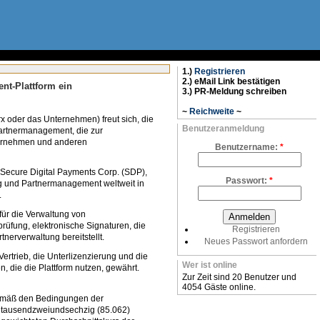
1.)
Registrieren
2.) eMail Link bestätigen
nt-Plattform ein
3.) PR-Meldung schreiben
~
Reichweite
~
x oder das Unternehmen) freut sich, die
Benutzeranmeldung
artnermanagement, die zur
nternehmen und anderen
Benutzername:
*
 Secure Digital Payments Corp. (SDP),
Passwort:
*
ng und Partnermanagement weltweit in
.
für die Verwaltung von
rüfung, elektronische Signaturen, die
Registrieren
erverwaltung bereitstellt.
Neues Passwort anfordern
ertrieb, die Unterlizenzierung und die
Wer ist online
, die die Plattform nutzen, gewährt.
Zur Zeit sind 20 Benutzer und
4054 Gäste online.
 gemäß den Bedingungen der
igtausendzweiundsechzig (85.062)