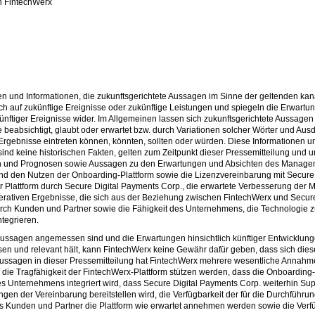
n FintechWerx
en und Informationen, die zukunftsgerichtete Aussagen im Sinne der geltenden ka
ch auf zukünftige Ereignisse oder zukünftige Leistungen und spiegeln die Erwar
ftiger Ereignisse wider. Im Allgemeinen lassen sich zukunftsgerichtete Aussagen
 beabsichtigt, glaubt oder erwartet bzw. durch Variationen solcher Wörter und Au
ebnisse eintreten können, könnten, sollten oder würden. Diese Informationen un
sind keine historischen Fakten, gelten zum Zeitpunkt dieser Pressemitteilung un
n und Prognosen sowie Aussagen zu den Erwartungen und Absichten des Managem
 und den Nutzen der Onboarding-Plattform sowie die Lizenzvereinbarung mit Secure 
 Plattform durch Secure Digital Payments Corp., die erwartete Verbesserung der M
erativen Ergebnisse, die sich aus der Beziehung zwischen FintechWerx und Secure
rch Kunden und Partner sowie die Fähigkeit des Unternehmens, die Technologie zu 
ntegrieren.
 Aussagen angemessen sind und die Erwartungen hinsichtlich künftiger Entwicklun
n und relevant hält, kann FintechWerx keine Gewähr dafür geben, dass sich diese
Aussagen in dieser Pressemitteilung hat FintechWerx mehrere wesentliche Annahme
e Tragfähigkeit der FintechWerx-Plattform stützen werden, dass die Onboarding-T
s Unternehmens integriert wird, dass Secure Digital Payments Corp. weiterhin Su
 der Vereinbarung bereitstellen wird, die Verfügbarkeit der für die Durchführung
 Kunden und Partner die Plattform wie erwartet annehmen werden sowie die Verfügb