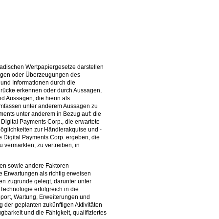
nadischen Wertpapiergesetze darstellen
tungen oder Überzeugungen des
 und Informationen durch die
sdrücke erkennen oder durch Aussagen,
d Aussagen, die hierin als
d umfassen unter anderem Aussagen zu
ents unter anderem in Bezug auf: die
Digital Payments Corp., die erwartete
öglichkeiten zur Händlerakquise und -
 Digital Payments Corp. ergeben, die
vermarkten, zu vertreiben, in
gen sowie andere Faktoren
 Erwartungen als richtig erweisen
n zugrunde gelegt, darunter unter
echnologie erfolgreich in die
pport, Wartung, Erweiterungen und
 der geplanten zukünftigen Aktivitäten
arkeit und die Fähigkeit, qualifiziertes