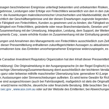
ussagen beschriebenen Ereignisse unterliegt bekannten und unbekannten Risiken
rgebnisse, Leistungen oder Erfolge von FintechWerx wesentlich von den in den zu
: die Auswirkungen makroökonomischer Unsicherheiten und Marktvolatilität; die f
sichtlich der Geschäftsergebnisse und der diesen Erwartungen zugrunde liegenden
die Fähigkeit von FintechWerx, Kunden zu gewinnen und zu binden; die Fähigkeit vo
ähigkeit von FintechWerx, geänderte oder neue Branchenstandards, Gesetze und Vor
im Zusammenhang mit der Umsetzung, Integration, Leistung, dem Support, der Weite
ayments Corp.; sowie erhöhte Kosten im Zusammenhang mit der Einhaltung gesetzli
zungen und Annahmen des Managements von FintechWerx ausschließlich zum Zeitpun
n dieser Pressemitteilung enthaltenen zukunftsgerichteten Aussagen zu aktualisie
rmationen bzw. das Eintreten unvorhergesehener Ereignisse widerzuspiegeln, es se
 Canadian Investment Regulatory Organization hat den Inhalt dieser Pressemitte
rstützung): Die Originalmeldung in der Ausgangssprache (in der Regel Englisch) ist
rachige Übersetzung/Zusammenfassung dient ausschließlich der leichteren Verstän
n ganz oder teilweise mithilfe maschineller Übersetzung bzw. generativer KI (Larg
, Auslassungen oder Sinnverschiebungen auftreten. Es wird keine Gewähr für Richtig
d ausgeschlossen (auch bei Fahrlässigkeit), maßgeblich ist stets die Originalfa
rsetzt keine rechtliche, steuerliche oder finanzielle Beratung. Bitte beachten Sie
.sec.gov
,
www.asx.com.au
oder auf der Website des Emittenten; bei Abweichungen 