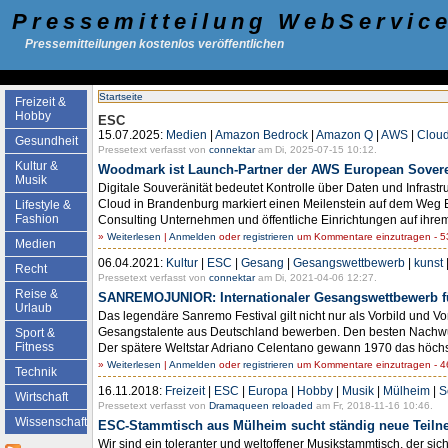
Pressemitteilung WebServic
Pressemitteilungen kostenlos veröffentlichen
Startseite
Freizeit &
Hobby
ESC
15.07.2025:
Medien
|
Amazon Bedrock
|
Amazon Q
|
AWS
|
Clou
Gesundheit
Pressetext verfasst von
connektar
am Di, 2025-07-15 10:12.
Kultur &
Woodmark ist Launch-Partner der AWS European Sover
Musik
Digitale Souveränität bedeutet Kontrolle über Daten und Infrastr
Cloud in Brandenburg markiert einen Meilenstein auf dem Weg Eu
Lifestyle &
Fashion
Consulting Unternehmen und öffentliche Einrichtungen auf ihrem W
»
Weiterlesen
|
Anmelden
oder
registrieren
um Kommentare einzutragen - 53
Medien
06.04.2021:
Kultur
|
ESC
|
Gesang
|
Gesangswettbewerb
|
kunst
Recht
Pressetext verfasst von
connektar
am Di, 2021-04-06 12:27.
Reise &
SANREMOJUNIOR: Internationaler Gesangswettbewerb fü
Urlaub
Das legendäre Sanremo Festival gilt nicht nur als Vorbild und 
Gesangstalente aus Deutschland bewerben. Den besten Nachwuchs
Sport &
Fitness
Der spätere Weltstar Adriano Celentano gewann 1970 das höchst r
»
Weiterlesen
|
Anmelden
oder
registrieren
um Kommentare einzutragen - 46
Technik
16.11.2018:
Freizeit
|
ESC
|
Europa
|
Hobby
|
Musik
|
Mülheim
|
S
Wirtschaft
Pressetext verfasst von
Dramaqueen reloaded
am Fr, 2018-11-16 10:46.
Wissenschaft
ESC-Stammtisch aus Mülheim sucht ständig neue Teiln
Wir sind ein toleranter und weltoffener Musikstammtisch, der si