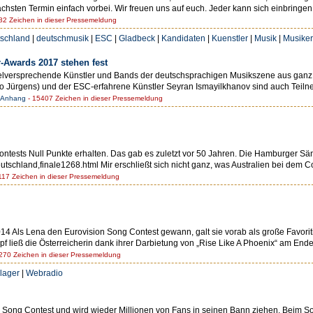
chsten Termin einfach vorbei. Wir freuen uns auf euch. Jeder kann sich einbringe
2 Zeichen in dieser Pressemeldung
schland
|
deutschmusik
|
ESC
|
Gladbeck
|
Kandidaten
|
Kuenstler
|
Musik
|
Musiker
-Awards 2017 stehen fest
elversprechende Künstler und Bands der deutschsprachigen Musikszene aus ganz D
do Jürgens) und der ESC-erfahrene Künstler Seyran Ismayilkhanov sind auch Teiln
 Anhang
- 15407 Zeichen in dieser Pressemeldung
tests Null Punkte erhalten. Das gab es zuletzt vor 50 Jahren. Die Hamburger Sänge
utschland,finale1268.html Mir erschließt sich nicht ganz, was Australien bei dem C
17 Zeichen in dieser Pressemeldung
014 Als Lena den Eurovision Song Contest gewann, galt sie vorab als große Favo
pf ließ die Österreicherin dank ihrer Darbietung von „Rise Like A Phoenix“ am End
70 Zeichen in dieser Pressemeldung
lager
|
Webradio
Song Contest und wird wieder Millionen von Fans in seinen Bann ziehen. Beim Song 