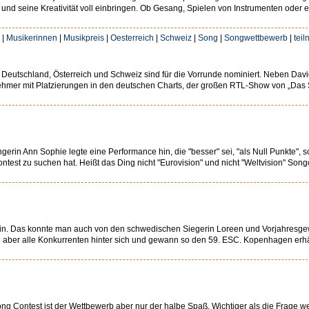
n und seine Kreativität voll einbringen. Ob Gesang, Spielen von Instrumenten ode
|
Musikerinnen
|
Musikpreis
|
Oesterreich
|
Schweiz
|
Song
|
Songwettbewerb
|
tei
eutschland, Österreich und Schweiz sind für die Vorrunde nominiert. Neben Davi
ehmer mit Platzierungen in den deutschen Charts, der großen RTL-Show von „Das S
rin Ann Sophie legte eine Performance hin, die "besser" sei, "als Null Punkte", so
ontest zu suchen hat. Heißt das Ding nicht "Eurovision" und nicht "Weltvision" Son
ritin. Das konnte man auch von den schwedischen Siegerin Loreen und Vorjahresg
e aber alle Konkurrenten hinter sich und gewann so den 59. ESC. Kopenhagen erhäl
Contest ist der Wettbewerb aber nur der halbe Spaß. Wichtiger als die Frage wer g