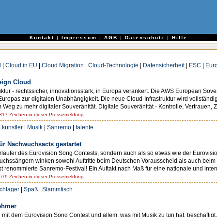
e
Kontakt
|
Impressum
|
AGB
|
Datenschutz
|
Hilfe
d
|
Cloud in EU
|
Cloud Migration
|
Cloud-Technologie
|
Datensicherheit
|
ESC
|
Eur
eign Cloud
uktur - rechtssicher, innovationsstark, in Europa verankert. Die AWS European Sove
ropas zur digitalen Unabhängigkeit. Die neue Cloud-Infrastruktur wird vollständi
eg zu mehr digitaler Souveränität. Digitale Souveränität - Kontrolle, Vertrauen, Zu
17 Zeichen in dieser Pressemeldung
|
künstler
|
Musik
|
Sanremo
|
talente
r Nachwuchsacts gestartet
Vorläufer des Eurovision Song Contests, sondern auch als so etwas wie der Eurovi
sängern winken sowohl Auftritte beim Deutschen Vorausscheid als auch beim inte
enommierte Sanremo-Festival! Ein Auftakt nach Maß für eine nationale und internat
79 Zeichen in dieser Pressemeldung
chlager
|
Spaß
|
Stammtisch
ehmer
ch mit dem Eurovision Song Contest und allem, was mit Musik zu tun hat, beschäftig