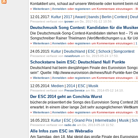
Kontaktiert uns, schaut auf unsere Webseite oder kommt beim nä
»
Weiterlesen
|
Anmelden
oder
registrieren
um Kommentare einzutragen - 88
12.01.2017:
Kultur
|
2017
|
Award
|
bands
|
Berlin
|
Contest
|
Deut
Pressetext verfasst von
ipower
am Do, 2017-01-12 10:59.
Deutschmusik Song Contest: Kandidaten für die Musiker
Die Deutschmusik-Song-Contest-Kandidaten stehen fest – 75 vi
Songschreiber Rainer Thielmann (Veröffentlichungen u.a. für U
»
Weiterlesen
|
Anmelden
oder
registrieren
um Kommentare einzutragen |
1
24.05.2015:
Kultur
|
Deutschland
|
ESC
|
Schock
|
Songcontest
Pressetext verfasst von
newsforum
am So, 2015-05-24 17:53.
Schockstarre beim ESC: Deutschland Null Punkte
Deutschland hat beim diesjährigen Finale des Eurovision Songcon
sein". Quelle: http://www.eurovision.de/news/Null-Punkte-fuer-De
»
Weiterlesen
|
Anmelden
oder
registrieren
um Kommentare einzutragen - 11
12.05.2014:
Medien
|
2014
|
ESC
|
Musik
Pressetext verfasst von
PresseService
am Mo, 2014-05-12 14:10.
Der ESC 2014 geht an Conchita Wurst
bücher.de präsentiert die Songs des Eurovision Song Contest 2
erwartet. In einem über lange Zeit sehr ausgeglichenen Wettkam
»
Weiterlesen
|
Anmelden
oder
registrieren
um Kommentare einzutragen - 32
16.05.2013:
Kultur
|
ESC
|
Grand Prix
|
Internetradio
|
Musik
|
Sch
Pressetext verfasst von
radio.de
am Do, 2013-05-16 11:52.
Alle Infos zum ESC im Webradio
Am Samstag, den 18. Mai steigt das große Finale des Eurovision 