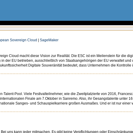
opean Sovereign Cloud
|
SageMaker
reign Cloud macht diese Vision zur Realität. Die ESC ist ein Meilenstein für die d
g in der EU betrieben, ausschließlich von Staatsangehörigen der EU verwaltet und
kunftssicherheit Digitale Souveränität bedeutet, dass Unternehmen die Kontrolle übe
sion-Talent-Pool. Viele Festivalteilnehmer, wie die Zweitplatzierte von 2016, Fra
rnationalen Finale am 7.Oktober in Sanremo. Also, ihr Gesangstalente unter 16 
ionale Sanges- und Schauspielkarriere großen Ausmaßes. Und er ist nur einer von v
t. Bei uns kann jeder mitmachen. Es gibt keine Verpflichtungen oder Einschränkunge