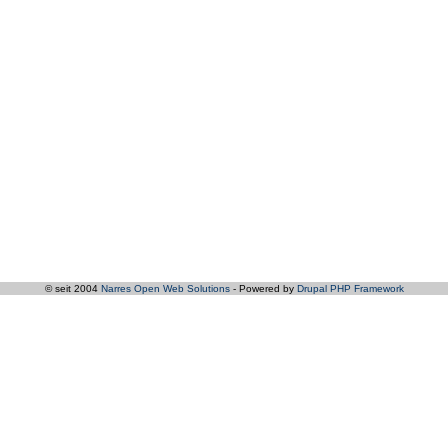
© seit 2004
Narres Open Web Solutions
- Powered by
Drupal PHP Framework