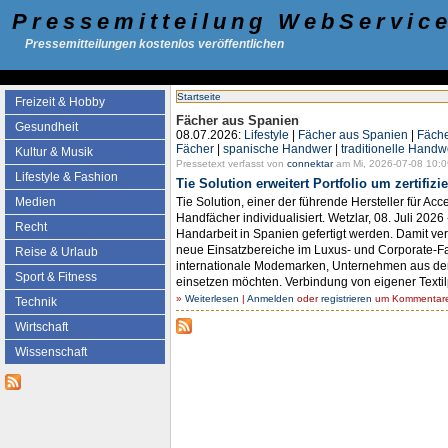
Pressemitteilung WebServic
Pressemitteilungen kostenlos veröffentlichen
Startseite
Freizeit & Hobby
Fächer aus Spanien
Gesundheit
08.07.2026:
Lifestyle
|
Fächer aus Spanien
|
Fäche
Fächer
|
spanische Handwer
|
traditionelle Hand
Kultur & Musik
Pressetext verfasst von
connektar
am Mi, 2026-07-08 10:0
Lifestyle & Fashion
Tie Solution erweitert Portfolio um zertifi
Tie Solution, einer der führende Hersteller für Ac
Medien
Handfächer individualisiert. Wetzlar, 08. Juli 2026
Recht
Handarbeit in Spanien gefertigt werden. Damit 
neue Einsatzbereiche im Luxus- und Corporate-Fas
Reise & Urlaub
internationale Modemarken, Unternehmen aus dem
Sport & Fitness
einsetzen möchten. Verbindung von eigener Textilp
»
Weiterlesen
|
Anmelden
oder
registrieren
um Kommentare 
Technik
Wirtschaft
Wissenschaft