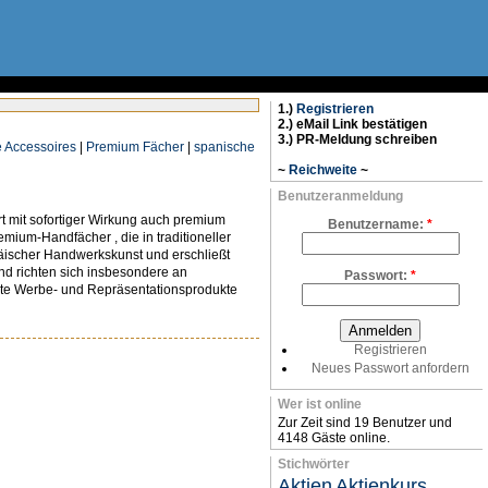
1.)
Registrieren
2.) eMail Link bestätigen
3.) PR-Meldung schreiben
 Accessoires
|
Premium Fächer
|
spanische
~
Reichweite
~
Benutzeranmeldung
ert mit sofortiger Wirkung auch premium
Benutzername:
*
remium-Handfächer , die in traditioneller
äischer Handwerkskunst und erschließt
nd richten sich insbesondere an
Passwort:
*
gte Werbe- und Repräsentationsprodukte
Registrieren
Neues Passwort anfordern
Wer ist online
Zur Zeit sind 19 Benutzer und
4148 Gäste online.
Stichwörter
Aktien
Aktienkurs