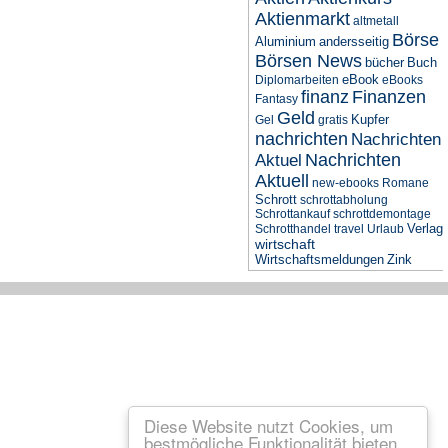
Aktienmarkt
altmetall
Börse
Aluminium
andersseitig
Börsen News
bücher
Buch
eBook
Diplomarbeiten
eBooks
finanz
Finanzen
Fantasy
Geld
Kupfer
Gel
gratis
nachrichten
Nachrichten
Nachrichten
Aktuel
Aktuell
new-ebooks
Romane
Schrott
schrottabholung
Schrottankauf
schrottdemontage
Verlag
Schrotthandel
travel
Urlaub
wirtschaft
Wirtschaftsmeldungen
Zink
Diese Website nutzt Cookies, um
bestmögliche Funktionalität bieten