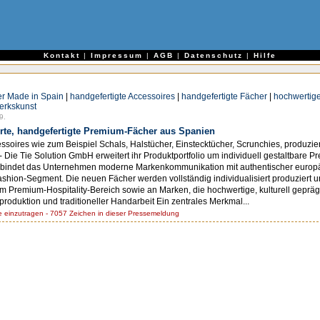
e
Kontakt
|
Impressum
|
AGB
|
Datenschutz
|
Hilfe
r Made in Spain
|
handgefertigte Accessoires
|
handgefertigte Fächer
|
hochwertige
werkskunst
9.
zierte, handgefertigte Premium-Fächer aus Spanien
cessoires wie zum Beispiel Schals, Halstücher, Einstecktücher, Scrunchies, produzi
 - Die Tie Solution GmbH erweitert ihr Produktportfolio um individuell gestaltbare P
verbindet das Unternehmen moderne Markenkommunikation mit authentischer europ
hion-Segment. Die neuen Fächer werden vollständig individualisiert produziert u
 Premium-Hospitality-Bereich sowie an Marken, die hochwertige, kulturell geprä
roduktion und traditioneller Handarbeit Ein zentrales Merkmal...
einzutragen - 7057 Zeichen in dieser Pressemeldung