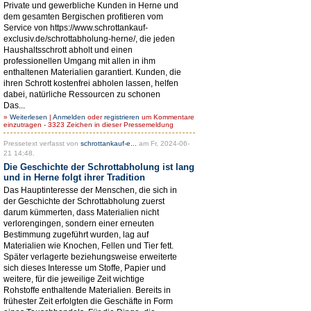
Private und gewerbliche Kunden in Herne und
dem gesamten Bergischen profitieren vom
Service von https://www.schrottankauf-
exclusiv.de/schrottabholung-herne/, die jeden
Haushaltsschrott abholt und einen
professionellen Umgang mit allen in ihm
enthaltenen Materialien garantiert. Kunden, die
ihren Schrott kostenfrei abholen lassen, helfen
dabei, natürliche Ressourcen zu schonen
Das...
»
Weiterlesen
|
Anmelden
oder
registrieren
um Kommentare
einzutragen - 3323 Zeichen in dieser Pressemeldung
Pressetext verfasst von
schrottankauf-e...
am Fr, 2024-06-
21 14:48.
Die Geschichte der Schrottabholung ist lang
und in Herne folgt ihrer Tradition
Das Hauptinteresse der Menschen, die sich in
der Geschichte der Schrottabholung zuerst
darum kümmerten, dass Materialien nicht
verlorengingen, sondern einer erneuten
Bestimmung zugeführt wurden, lag auf
Materialien wie Knochen, Fellen und Tier fett.
Später verlagerte beziehungsweise erweiterte
sich dieses Interesse um Stoffe, Papier und
weitere, für die jeweilige Zeit wichtige
Rohstoffe enthaltende Materialien. Bereits in
frühester Zeit erfolgten die Geschäfte in Form