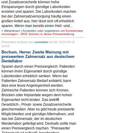
und Zusatzversicherte können hohe
Einsparungen durch günstige Laborkosten
erzielen und sparen. Die Laborkosten machen
bei der Zahnersatzversorgung häufig einen
großen Anteil aus, hier lässt sich oft erheblich
sparen. Wenn man bereits einen Heil- und...
»
Weiterlesen
|
Anmelden
oder
registrieren
um Kommentare
einzutragen - 2832 Zeichen in dieser Pressemeldung
Pressetext verfasst von
connektar
am Mi, 2023-05-10
10:03.
Bochum, Herne: Zweite Meinung mit
preiswertem Zahnersatz aus deutschem
Dentallabor
Sparen durch einen Preisvergleich: Patienten
können ihren Eigenanteil durch günstige
Laborkosten erheblich senken. Wenn bei
Patienten Zahnersatz-Bedarf entsteht, kann
dies eine teure Angelegenheit werden.
Zahlreiche Patienten können sich Kronen,
Brücken oder Implantate wegen dem hohen
Eigenanteil nicht leisten. Das betrifft
Gesetzlich-, Privat- sowie Zusatzversicherte
gleichermaßen. Aber es gibt heute preiswerte
Möglichkeiten und günstige Alternativen, und
das bei Zahnersatz, der im deutschen
Meisterlabor gefertigt wird. Deshalb sollte man
einen Preisvergleich machen. "Preiswerter
Zahnersatz ist gefragt", beschreiben