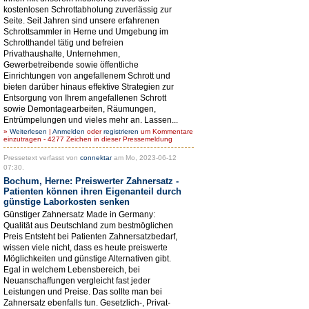
kostenlosen Schrottabholung zuverlässig zur
Seite. Seit Jahren sind unsere erfahrenen
Schrottsammler in Herne und Umgebung im
Schrotthandel tätig und befreien
Privathaushalte, Unternehmen,
Gewerbetreibende sowie öffentliche
Einrichtungen von angefallenem Schrott und
bieten darüber hinaus effektive Strategien zur
Entsorgung von Ihrem angefallenen Schrott
sowie Demontagearbeiten, Räumungen,
Entrümpelungen und vieles mehr an. Lassen...
»
Weiterlesen
|
Anmelden
oder
registrieren
um Kommentare
einzutragen - 4277 Zeichen in dieser Pressemeldung
Pressetext verfasst von
connektar
am Mo, 2023-06-12
07:30.
Bochum, Herne: Preiswerter Zahnersatz -
Patienten können ihren Eigenanteil durch
günstige Laborkosten senken
Günstiger Zahnersatz Made in Germany:
Qualität aus Deutschland zum bestmöglichen
Preis Entsteht bei Patienten Zahnersatzbedarf,
wissen viele nicht, dass es heute preiswerte
Möglichkeiten und günstige Alternativen gibt.
Egal in welchem Lebensbereich, bei
Neuanschaffungen vergleicht fast jeder
Leistungen und Preise. Das sollte man bei
Zahnersatz ebenfalls tun. Gesetzlich-, Privat-