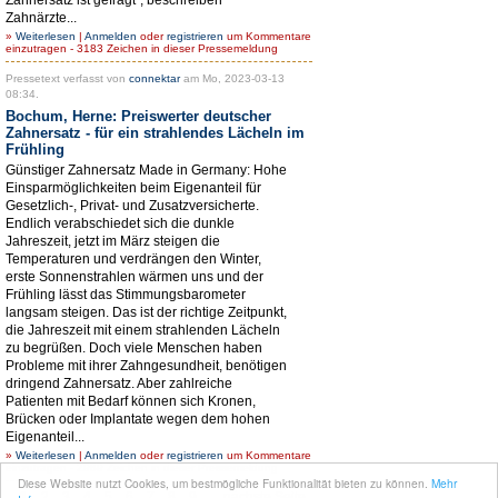
Zahnärzte...
»
Weiterlesen
|
Anmelden
oder
registrieren
um Kommentare
einzutragen - 3183 Zeichen in dieser Pressemeldung
Pressetext verfasst von
connektar
am Mo, 2023-03-13
08:34.
Bochum, Herne: Preiswerter deutscher
Zahnersatz - für ein strahlendes Lächeln im
Frühling
Günstiger Zahnersatz Made in Germany: Hohe
Einsparmöglichkeiten beim Eigenanteil für
Gesetzlich-, Privat- und Zusatzversicherte.
Endlich verabschiedet sich die dunkle
Jahreszeit, jetzt im März steigen die
Temperaturen und verdrängen den Winter,
erste Sonnenstrahlen wärmen uns und der
Frühling lässt das Stimmungsbarometer
langsam steigen. Das ist der richtige Zeitpunkt,
die Jahreszeit mit einem strahlenden Lächeln
zu begrüßen. Doch viele Menschen haben
Probleme mit ihrer Zahngesundheit, benötigen
dringend Zahnersatz. Aber zahlreiche
Patienten mit Bedarf können sich Kronen,
Brücken oder Implantate wegen dem hohen
Eigenanteil...
»
Weiterlesen
|
Anmelden
oder
registrieren
um Kommentare
einzutragen - 2989 Zeichen in dieser Pressemeldung
Diese Website nutzt Cookies, um bestmögliche Funktionalität bieten zu können.
Mehr
1
2
3
4
5
6
7
8
9
…
nächste Seite