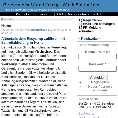
Pressemitteilung WebService
Pressemitteilungen kostenlos veröffentlichen
Kontakt
|
Impressum
|
AGB
|
Datenschutz
|
Hilfe
Startseite
1.)
Registrieren
2.) eMail Link bestätigen
Herne
3.) PR-Meldung
Pressetext verfasst von
schrottankauf-e...
am Mi, 2025-08-
schreiben
06 06:36.
Altmetalle dem Recycling zuführen mit
~
Reichweite
~
Schrottabholung in Herne
Benutzeranmeldung
Der Fokus von Schrottabholung in Herne liegt
auf haushaltsüblichem Mischschrott. Das
Benutzername:
*
können Zäune, Heizkörper und Badewannen
ebenso sein wie ausrangierte Fahrräder oder
Werkzeuge. Selbst Gartenmöbel und
Passwort:
*
Garagentore werden kostenlos abgeholt.
Lediglich Sondermüll, wie beispielsweise alte
Kühlschränke, sind von der kostenlosen
Abholung ausgenommen. Während all diese
Registrieren
Alltagsgegenstände, die sich in Haushalten in
Neues Passwort
Herne und dem gesamten Ruhrgebiet
anfordern
ansammeln und im Laufe der Jahre viel Platz
beanspruchen, für die Haushalte vor allem ein
Wer ist online
latent vorhandenes Ärgernis darstellen, sind
Zur Zeit sind 16 Benutzer
sie für unsere Umwelt ein wahrer Schatz.
und 3296 Gäste online.
Tatsächlich enthält Mischschrott wertvolle
Stichwörter
Komponenten, die nicht auf Dachböden