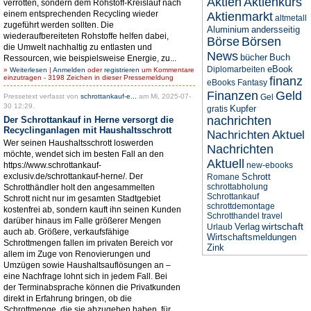
Aktien
Aktienkurs
verrotten, sondern dem Rohstoff-Kreislauf nach
einem entsprechenden Recycling wieder
Aktienmarkt
altmetall
zugeführt werden sollten. Die
Aluminium
andersseitig
wiederaufbereiteten Rohstoffe helfen dabei,
Börse
Börsen
die Umwelt nachhaltig zu entlasten und
News
bücher
Buch
Ressourcen, wie beispielsweise Energie, zu...
eBook
Diplomarbeiten
»
Weiterlesen
|
Anmelden
oder
registrieren
um Kommentare
einzutragen - 3198 Zeichen in dieser Pressemeldung
finanz
eBooks
Fantasy
Finanzen
Geld
Pressetext verfasst von
schrottankauf-e...
am Mi, 2025-07-
Gel
30 12:29.
Kupfer
gratis
nachrichten
Der Schrottankauf in Herne versorgt die
Recyclinganlagen mit Haushaltsschrott
Nachrichten Aktuel
Wer seinen Haushaltsschrott loswerden
Nachrichten
möchte, wendet sich im besten Fall an den
Aktuell
https://www.schrottankauf-
new-ebooks
exclusiv.de/schrottankauf-herne/. Der
Schrott
Romane
schrottabholung
Schrotthändler holt den angesammelten
Schrottankauf
Schrott nicht nur im gesamten Stadtgebiet
schrottdemontage
kostenfrei ab, sondern kauft ihn seinen Kunden
Schrotthandel
travel
darüber hinaus im Falle größerer Mengen
wirtschaft
Verlag
Urlaub
auch ab. Größere, verkaufsfähige
Wirtschaftsmeldungen
Schrottmengen fallen im privaten Bereich vor
Zink
allem im Zuge von Renovierungen und
Umzügen sowie Haushaltsauflösungen an –
eine Nachfrage lohnt sich in jedem Fall. Bei
der Terminabsprache können die Privatkunden
direkt in Erfahrung bringen, ob die
Schrottmenge, die sie abzugeben haben, für