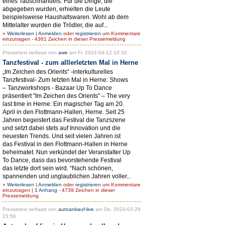
eines Tauschhandels. Für die Dinge, die
abgegeben wurden, erhielten die Leute
beispielsweise Haushaltswaren. Wohl ab dem
Mittelalter wurden die Trödler, die auf...
»
Weiterlesen
|
Anmelden
oder
registrieren
um Kommentare
einzutragen - 4361 Zeichen in dieser Pressemeldung
Pressetext verfasst von
awe
am Fr, 2024-04-12 10:32.
Tanzfestival - zum alllerletzten Mal in Herne
„Im Zeichen des Orients“ -interkulturelles
Tanzfestival- Zum letzten Mal in Herne: Shows
– Tanzworkshops - Bazaar Up To Dance
präsentiert "Im Zeichen des Orients" – The very
last time in Herne: Ein magischer Tag am 20.
April in den Flottmann-Hallen, Herne. Seit 25
Jahren begeistert das Festival die Tanzszene
und setzt dabei stets auf Innovation und die
neuesten Trends. Und seit vielen Jahren ist
das Festival in den Flottmann-Hallen in Herne
beheimatet. Nun verkündet der Veranstalter Up
To Dance, dass das bevorstehende Festival
das letzte dort sein wird. “Nach schönen,
spannenden und unglaublichen Jahren voller...
»
Weiterlesen
|
Anmelden
oder
registrieren
um Kommentare
einzutragen |
1 Anhang
- 4739 Zeichen in dieser
Pressemeldung
Pressetext verfasst von
autoankauf-live
am Do, 2024-03-28
23:56.