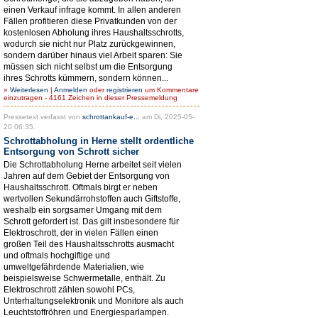
einen Verkauf infrage kommt. In allen anderen
Fällen profitieren diese Privatkunden von der
kostenlosen Abholung ihres Haushaltsschrotts,
wodurch sie nicht nur Platz zurückgewinnen,
sondern darüber hinaus viel Arbeit sparen: Sie
müssen sich nicht selbst um die Entsorgung
ihres Schrotts kümmern, sondern können...
»
Weiterlesen
|
Anmelden
oder
registrieren
um Kommentare
einzutragen - 4161 Zeichen in dieser Pressemeldung
Pressetext verfasst von
schrottankauf-e...
am Di, 2025-05-
20 06:35.
Schrottabholung in Herne stellt ordentliche
Entsorgung von Schrott sicher
Die Schrottabholung Herne arbeitet seit vielen
Jahren auf dem Gebiet der Entsorgung von
Haushaltsschrott. Oftmals birgt er neben
wertvollen Sekundärrohstoffen auch Giftstoffe,
weshalb ein sorgsamer Umgang mit dem
Schrott gefordert ist. Das gilt insbesondere für
Elektroschrott, der in vielen Fällen einen
großen Teil des Haushaltsschrotts ausmacht
und oftmals hochgiftige und
umweltgefährdende Materialien, wie
beispielsweise Schwermetalle, enthält. Zu
Elektroschrott zählen sowohl PCs,
Unterhaltungselektronik und Monitore als auch
Leuchtstoffröhren und Energiesparlampen.