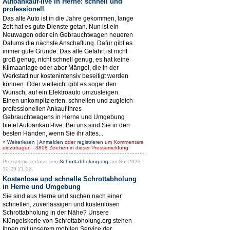
Autoankauf-live in Herne: schnell und
professionell
Das alte Auto ist in die Jahre gekommen, lange
Zeit hat es gute Dienste getan. Nun ist ein
Neuwagen oder ein Gebrauchtwagen neueren
Datums die nächste Anschaffung. Dafür gibt es
immer gute Gründe: Das alte Gefährt ist nicht
groß genug, nicht schnell genug, es hat keine
Klimaanlage oder aber Mängel, die in der
Werkstatt nur kostenintensiv beseitigt werden
können. Oder vielleicht gibt es sogar den
Wunsch, auf ein Elektroauto umzusteigen.
Einen unkomplizierten, schnellen und zugleich
professionellen Ankauf Ihres
Gebrauchtwagens in Herne und Umgebung
bietet Autoankauf-live. Bei uns sind Sie in den
besten Händen, wenn Sie ihr altes...
»
Weiterlesen
|
Anmelden
oder
registrieren
um Kommentare
einzutragen - 3808 Zeichen in dieser Pressemeldung
Pressetext verfasst von
Schrottabholung.org
am So, 2023-
10-29 21:52.
Kostenlose und schnelle Schrottabholung
in Herne und Umgebung
Sie sind aus Herne und suchen nach einer
schnellen, zuverlässigen und kostenlosen
Schrottabholung in der Nähe? Unsere
Klüngelskerle von Schrottabholung.org stehen
Ihnen mit unserem mobilen Service der