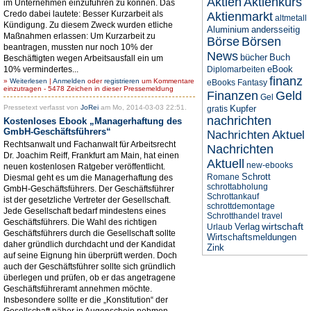
Aktien
Aktienkurs
im Unternehmen einzuführen zu können. Das
Credo dabei lautete: Besser Kurzarbeit als
Aktienmarkt
altmetall
Kündigung. Zu diesem Zweck wurden etliche
Aluminium
andersseitig
Maßnahmen erlassen: Um Kurzarbeit zu
Börse
Börsen
beantragen, mussten nur noch 10% der
News
bücher
Buch
Beschäftigten wegen Arbeitsausfall ein um
eBook
10% vermindertes...
Diplomarbeiten
finanz
»
Weiterlesen
|
Anmelden
oder
registrieren
um Kommentare
eBooks
Fantasy
einzutragen - 5478 Zeichen in dieser Pressemeldung
Finanzen
Geld
Gel
Pressetext verfasst von
JoRei
am Mo, 2014-03-03 22:51.
Kupfer
gratis
nachrichten
Kostenloses Ebook „Managerhaftung des
GmbH-Geschäftsführers“
Nachrichten Aktuel
Rechtsanwalt und Fachanwalt für Arbeitsrecht
Nachrichten
Dr. Joachim Reiff, Frankfurt am Main, hat einen
Aktuell
new-ebooks
neuen kostenlosen Ratgeber veröffentlicht.
Schrott
Romane
Diesmal geht es um die Managerhaftung des
schrottabholung
GmbH-Geschäftsführers. Der Geschäftsführer
Schrottankauf
ist der gesetzliche Vertreter der Gesellschaft.
schrottdemontage
Jede Gesellschaft bedarf mindestens eines
Schrotthandel
travel
Geschäftsführers. Die Wahl des richtigen
wirtschaft
Verlag
Urlaub
Geschäftsführers durch die Gesellschaft sollte
Wirtschaftsmeldungen
daher gründlich durchdacht und der Kandidat
Zink
auf seine Eignung hin überprüft werden. Doch
auch der Geschäftsführer sollte sich gründlich
überlegen und prüfen, ob er das angetragene
Geschäftsführeramt annehmen möchte.
Insbesondere sollte er die „Konstitution“ der
Gesellschaft näher in Augenschein nehmen.