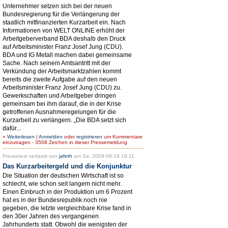
Unternehmer setzen sich bei der neuen
Bundesregierung für die Verlängerung der
staatlich mitfinanzierten Kurzarbeit ein. Nach
Informationen von WELT ONLINE erhöht der
Arbeitgeberverband BDA deshalb den Druck
auf Arbeitsminister Franz Josef Jung (CDU).
BDA und IG Metall machen dabei gemeinsame
Sache. Nach seinem Amtsantritt mit der
Verkündung der Arbeitsmarktzahlen kommt
bereits die zweite Aufgabe auf den neuen
Arbeitsminister Franz Josef Jung (CDU) zu.
Gewerkschaften und Arbeitgeber dringen
gemeinsam bei ihm darauf, die in der Krise
getroffenen Ausnahmeregelungen für die
Kurzarbeit zu verlängern. „Die BDA setzt sich
dafür...
»
Weiterlesen
|
Anmelden
oder
registrieren
um Kommentare
einzutragen - 3508 Zeichen in dieser Pressemeldung
Pressetext verfasst von
jafeth
am Sa, 2009-09-19 18:11.
Das Kurzarbeitergeld und die Konjunktur
Die Situation der deutschen Wirtschaft ist so
schlecht, wie schon seit langem nicht mehr.
Einen Einbruch in der Produktion um 6 Prozent
hat es in der Bundesrepublik noch nie
gegeben, die letzte vergleichbare Krise fand in
den 30er Jahren des vergangenen
Jahrhunderts statt. Obwohl die wenigsten der