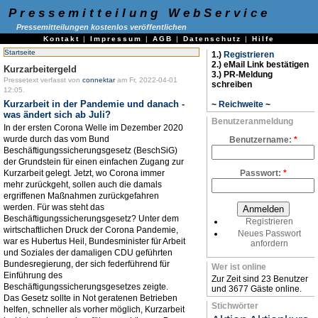
Pressemitteilung WebService
Pressemitteilungen kostenlos veröffentlichen
Kontakt
|
Impressum
|
AGB
|
Datenschutz
|
Hilfe
Startseite
1.)
Registrieren
2.) eMail Link bestätigen
Kurzarbeitergeld
3.) PR-Meldung
Pressetext verfasst von
connektar
am Fr, 2022-04-01
schreiben
12:05.
Kurzarbeit in der Pandemie und danach -
~
Reichweite
~
was ändert sich ab Juli?
Benutzeranmeldung
In der ersten Corona Welle im Dezember 2020
wurde durch das vom Bund
Benutzername:
*
Beschäftigungssicherungsgesetz (BeschSiG)
der Grundstein für einen einfachen Zugang zur
Kurzarbeit gelegt. Jetzt, wo Corona immer
Passwort:
*
mehr zurückgeht, sollen auch die damals
ergriffenen Maßnahmen zurückgefahren
werden. Für was steht das
Beschäftigungssicherungsgesetz? Unter dem
Registrieren
wirtschaftlichen Druck der Corona Pandemie,
Neues Passwort
war es Hubertus Heil, Bundesminister für Arbeit
anfordern
und Soziales der damaligen CDU geführten
Bundesregierung, der sich federführend für
Wer ist online
Einführung des
Zur Zeit sind 23 Benutzer
Beschäftigungssicherungsgesetzes zeigte.
und 3677 Gäste online.
Das Gesetz sollte in Not geratenen Betrieben
Stichwörter
helfen, schneller als vorher möglich, Kurzarbeit