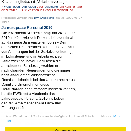
Kirchenmitgliedschaft, Vollarbeitszeittage...
»
Weiterlesen
|
Anmelden
oder
registrieren
um Kommentare
einzutragen - 1688 Zeichen in dieser Pressemeldung
Pressetext verfasst von
BWR Akademie
am Mo, 2009-09-07
10:16.
Jahresupdate Personal 2010
Die BWRmed!a Akademie zeigt am 26. Januar
2010 in Köln, wie sich Personalbüros optimal
auf das neue Jahr einstellen Bonn – Den
deutschen Unternehmen stehen eine Vielzahl
von Änderungen bei der Sozialversicherung,
im Lohnsteuer- und im Arbeitsrecht zum
Jahreswechsel bevor. Dazu lösen die
anstehenden Bundestagswahlen mit
nachfolgenden Neuerungen und die immer
noch andauernde Wirtschaftskrise
Rechtsunsicherheit bei den Unternehmen aus.
Damit die Unternehmen diese
Herausforderungen trotzdem meistern können,
hat die BWRmed!a Akademie das
Jahresupdate Personal 2010 ins Leben
gerufen. Arbeitgeber sowie Fach- und
Führungskräfte...
»
Weiterlesen
|
Anmelden
oder
registrieren
um Kommentare
Diese Website nutzt Cookies, um bestmögliche Funktionalität bieten zu können.
Mehr
einzutragen - 3197 Zeichen in dieser Pressemeldung
Infos
1
2
nächste Seite ›
letzte Seite
Ok, verstanden