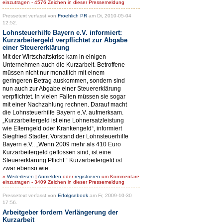
einzutragen - 4576 Zeichen in dieser Pressemeldung
Pressetext verfasst von
Froehlich PR
am Di, 2010-05-04
12:52.
Lohnsteuerhilfe Bayern e.V. informiert:
Kurzarbeitergeld verpflichtet zur Abgabe
einer Steuererklärung
Mit der Wirtschaftskrise kam in einigen
Unternehmen auch die Kurzarbeit. Betroffene
müssen nicht nur monatlich mit einem
geringeren Betrag auskommen, sondern sind
nun auch zur Abgabe einer Steuererklärung
verpflichtet. In vielen Fällen müssen sie sogar
mit einer Nachzahlung rechnen. Darauf macht
die Lohnsteuerhilfe Bayern e.V. aufmerksam.
„Kurzarbeitergeld ist eine Lohnersatzleistung
wie Elterngeld oder Krankengeld“, informiert
Siegfried Stadter, Vorstand der Lohnsteuerhilfe
Bayern e.V.. „Wenn 2009 mehr als 410 Euro
Kurzarbeitergeld geflossen sind, ist eine
Steuererklärung Pflicht.“ Kurzarbeitergeld ist
zwar ebenso wie...
»
Weiterlesen
|
Anmelden
oder
registrieren
um Kommentare
einzutragen - 3409 Zeichen in dieser Pressemeldung
Pressetext verfasst von
Erfolgsebook
am Fr, 2009-10-30
17:56.
Arbeitgeber fordern Verlängerung der
Kurzarbeit