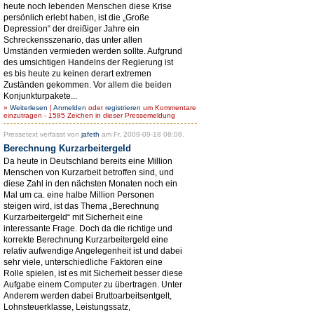
heute noch lebenden Menschen diese Krise
persönlich erlebt haben, ist die „Große
Depression“ der dreißiger Jahre ein
Schreckensszenario, das unter allen
Umständen vermieden werden sollte. Aufgrund
des umsichtigen Handelns der Regierung ist
es bis heute zu keinen derart extremen
Zuständen gekommen. Vor allem die beiden
Konjunkturpakete...
»
Weiterlesen
|
Anmelden
oder
registrieren
um Kommentare
einzutragen - 1585 Zeichen in dieser Pressemeldung
Pressetext verfasst von
jafeth
am Fr, 2009-09-18 08:08.
Berechnung Kurzarbeitergeld
Da heute in Deutschland bereits eine Million
Menschen von Kurzarbeit betroffen sind, und
diese Zahl in den nächsten Monaten noch ein
Mal um ca. eine halbe Million Personen
steigen wird, ist das Thema „Berechnung
Kurzarbeitergeld“ mit Sicherheit eine
interessante Frage. Doch da die richtige und
korrekte Berechnung Kurzarbeitergeld eine
relativ aufwendige Angelegenheit ist und dabei
sehr viele, unterschiedliche Faktoren eine
Rolle spielen, ist es mit Sicherheit besser diese
Aufgabe einem Computer zu übertragen. Unter
Anderem werden dabei Bruttoarbeitsentgelt,
Lohnsteuerklasse, Leistungssatz,