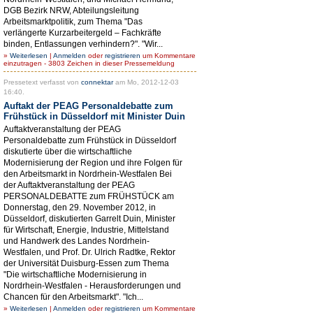
DGB Bezirk NRW, Abteilungsleitung
Arbeitsmarktpolitik, zum Thema "Das
verlängerte Kurzarbeitergeld – Fachkräfte
binden, Entlassungen verhindern?". "Wir...
»
Weiterlesen
|
Anmelden
oder
registrieren
um Kommentare
einzutragen - 3803 Zeichen in dieser Pressemeldung
Pressetext verfasst von
connektar
am Mo, 2012-12-03
16:40.
Auftakt der PEAG Personaldebatte zum
Frühstück in Düsseldorf mit Minister Duin
Auftaktveranstaltung der PEAG
Personaldebatte zum Frühstück in Düsseldorf
diskutierte über die wirtschaftliche
Modernisierung der Region und ihre Folgen für
den Arbeitsmarkt in Nordrhein-Westfalen Bei
der Auftaktveranstaltung der PEAG
PERSONALDEBATTE zum FRÜHSTÜCK am
Donnerstag, den 29. November 2012, in
Düsseldorf, diskutierten Garrelt Duin, Minister
für Wirtschaft, Energie, Industrie, Mittelstand
und Handwerk des Landes Nordrhein-
Westfalen, und Prof. Dr. Ulrich Radtke, Rektor
der Universität Duisburg-Essen zum Thema
"Die wirtschaftliche Modernisierung in
Nordrhein-Westfalen - Herausforderungen und
Chancen für den Arbeitsmarkt". "Ich...
»
Weiterlesen
|
Anmelden
oder
registrieren
um Kommentare