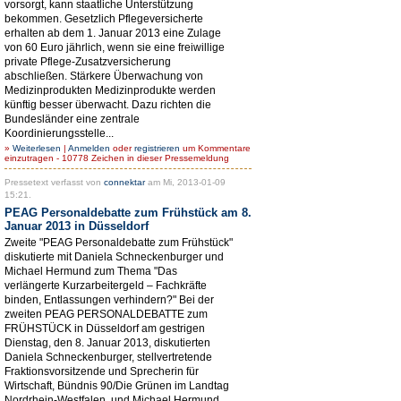
vorsorgt, kann staatliche Unterstützung
bekommen. Gesetzlich Pflegeversicherte
erhalten ab dem 1. Januar 2013 eine Zulage
von 60 Euro jährlich, wenn sie eine freiwillige
private Pflege-Zusatzversicherung
abschließen. Stärkere Überwachung von
Medizinprodukten Medizinprodukte werden
künftig besser überwacht. Dazu richten die
Bundesländer eine zentrale
Koordinierungsstelle...
»
Weiterlesen
|
Anmelden
oder
registrieren
um Kommentare
einzutragen - 10778 Zeichen in dieser Pressemeldung
Pressetext verfasst von
connektar
am Mi, 2013-01-09
15:21.
PEAG Personaldebatte zum Frühstück am 8.
Januar 2013 in Düsseldorf
Zweite "PEAG Personaldebatte zum Frühstück"
diskutierte mit Daniela Schneckenburger und
Michael Hermund zum Thema "Das
verlängerte Kurzarbeitergeld – Fachkräfte
binden, Entlassungen verhindern?" Bei der
zweiten PEAG PERSONALDEBATTE zum
FRÜHSTÜCK in Düsseldorf am gestrigen
Dienstag, den 8. Januar 2013, diskutierten
Daniela Schneckenburger, stellvertretende
Fraktionsvorsitzende und Sprecherin für
Wirtschaft, Bündnis 90/Die Grünen im Landtag
Nordrhein-Westfalen, und Michael Hermund,