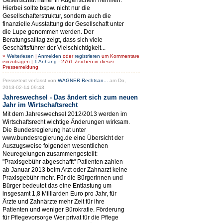
Hierbei sollte bspw. nicht nur die
Gesellschafterstruktur, sondern auch die
finanzielle Ausstattung der Gesellschaft unter
die Lupe genommen werden. Der
Beratungsalltag zeigt, dass sich viele
Geschäftsführer der Vielschichtigkeit...
»
Weiterlesen
|
Anmelden
oder
registrieren
um Kommentare
einzutragen |
1 Anhang
- 2761 Zeichen in dieser
Pressemeldung
Pressetext verfasst von
WAGNER Rechtsan...
am Do,
2013-02-14 09:43.
Jahreswechsel - Das ändert sich zum neuen
Jahr im Wirtschaftsrecht
Mit dem Jahreswechsel 2012/2013 werden im
Wirtschaftsrecht wichtige Änderungen wirksam.
Die Bundesregierung hat unter
www.bundesregierung.de eine Übersicht der
Auszugsweise folgenden wesentlichen
Neuregelungen zusammengestellt:
"Praxisgebühr abgeschafft" Patienten zahlen
ab Januar 2013 beim Arzt oder Zahnarzt keine
Praxisgebühr mehr. Für die Bürgerinnen und
Bürger bedeutet das eine Entlastung um
insgesamt 1,8 Milliarden Euro pro Jahr, für
Ärzte und Zahnärzte mehr Zeit für ihre
Patienten und weniger Bürokratie. Förderung
für Pflegevorsorge Wer privat für die Pflege