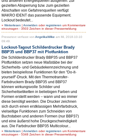
und anderen Energiequellen ausgehen. Zur
gezielten Absperrung bzw. zum gezielten
Abschalten von Gefahrenquellen verfügt
MAKRO IDENT das passende Equipment.
Lockout bedeutet...
»
Weiterlesen
|
Anmelden
oder
registrieren
um Kommentare
einzutragen - 3503 Zeichen in dieser Pressemeldung
Pressetext verfasst von
AngelikaWilke
am Mi, 2018-10-10
09:49.
Lockout-Tagout Schilderdrucker Brady
BBP35 und BBP37 mit Plotfunktion
Die Schilderdrucker Brady BBP35 und BBP37
Plotfunktion setzen neue Maßstäbe bei der
Sicherheits- und Gebäudekennzeichnung und
bieten beispiellose Funktionen für den "Do-it-
yourself"-Druck. Mit den Thermotransfer-
Farbdruckern Brady BBP35 und BBP37
können wirkungsvolle Schilder und
Sicherheitsetiketten in beliebigen Farben und
Formen erstellt werden – wann und wo immer
diese benötigt werden. Die Drucker zeichnen
sich durch einen erstklassigen Mehrfarbdruck,
vielseitige Funktionen zum Schneiden von
Buchstaben und anderen Formen (nur BBP37)
und eine äußerst hohe Druckgeschwindigkeit
aus. Die Farbdrucker BBP35 Multicolour...
»
Weiterlesen
|
Anmelden
oder
registrieren
um Kommentare
einzutragen - 5348 Zeichen in dieser Pressemeldung