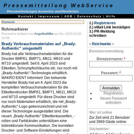
Pressemitteilung WebService
Pressemitteilungen kostenlos veröffentlichen
Kontakt
|
Impressum
|
AGB
|
Datenschutz
|
Hilfe
Startseite
1.)
Registrieren
2.) eMail Link bestätigen
Rohrmarkierer
3.) PR-Meldung
Pressetext verfasst von
AngelikaWilke
am Do, 2023-04-20
schreiben
14:56.
Brady Verbrauchsmaterialen auf „Brady-
~
Reichweite
~
Authentic“ umgestellt
Benutzeranmeldung
Brady hat alle Verbrauchsmaterialien für die
Drucker BMP61, BMP71, M611, M610 und
Benutzername:
*
M710 umgestellt. Seit 6. April 2023 sind
Etiketten, Schrumpfschläuche etc. nur noch mit
„Brady-Authentic“-Technologie erhältlich.
Passwort:
*
MAKRO IDENT informiert: Der bekannte
Hersteller Brady hat am 6. April 2023 die
kompletten Verbrauchsmaterialien für die
Etikettendrucker BMP61, BMP71, M611, M610
Registrieren
und M710 umgestellt. Für diese Drucker sind
Neues Passwort
nur noch Materialien erhältlich, die mit „Brady-
anfordern
Authentic“-Logo gekennzeichnet und mit
dieser Technologie ausgestattet sind. Die
Wer ist online
neuen „Brady-Authentic“ Etikettenkassetten, -
Zur Zeit sind 21 Benutzer
rollen und Farbbänder unterstützen eine
und 3969 Gäste online.
bidirektionale Kommunikation. Die korrekten
Stichwörter
Drucker- und Software-Einstellungen sind