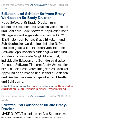
Pressetext verfasst von
AngelikaWilke
am Mo, 2018-10-01
16:05.
Etiketten- und Schilder-Software Brady-
Workstation für Brady-Drucker
Neue Software für Brady-Drucker zum
schnellen Gestalten und Drucken von Etiketten
und Schildern. Jede Software-Applikation kann
30 Tage kostenlos getestet werden. MAKRO
IDENT stellt vor: Für die Brady Etiketten- und
Schilderdrucker wurde eine einfache Software-
Plattform geschaffen, in denen verschiedene
Software-Applikationen hinterlegt werden und
von der aus man viele Möglichkeiten hat,
individuelle Etiketten und Schilder zu drucken.
Die neue Software-Plattform Brady-Workstation
bietet die einfache Verwaltung verschiedenster
Apps und das einfache und schnelle Gestalten
und Drucken von kundenspezifischen Etiketten
und Schildern....
»
Weiterlesen
|
Anmelden
oder
registrieren
um Kommentare
einzutragen - 4004 Zeichen in dieser Pressemeldung
Pressetext verfasst von
AngelikaWilke
am Do, 2018-05-17
10:22.
Etiketten und Farbbänder für alle Brady-
Drucker
MAKRO IDENT bietet ein großes Sortiment von
verschiedenen Kennzeichnungslösungen für