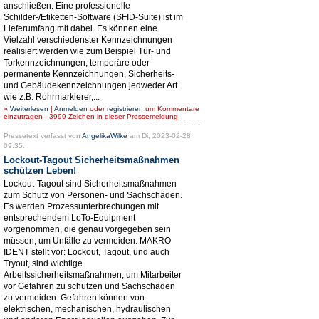
anschließen. Eine professionelle
Schilder-/Etiketten-Software (SFID-Suite) ist im
Lieferumfang mit dabei. Es können eine
Vielzahl verschiedenster Kennzeichnungen
realisiert werden wie zum Beispiel Tür- und
Torkennzeichnungen, temporäre oder
permanente Kennzeichnungen, Sicherheits-
und Gebäudekennzeichnungen jedweder Art
wie z.B. Rohrmarkierer,...
»
Weiterlesen
|
Anmelden
oder
registrieren
um Kommentare
einzutragen - 3999 Zeichen in dieser Pressemeldung
Pressetext verfasst von
AngelikaWilke
am Di, 2023-02-28
09:35.
Lockout-Tagout Sicherheitsmaßnahmen
schützen Leben!
Lockout-Tagout sind Sicherheitsmaßnahmen
zum Schutz von Personen- und Sachschäden.
Es werden Prozessunterbrechungen mit
entsprechendem LoTo-Equipment
vorgenommen, die genau vorgegeben sein
müssen, um Unfälle zu vermeiden. MAKRO
IDENT stellt vor: Lockout, Tagout, und auch
Tryout, sind wichtige
Arbeitssicherheitsmaßnahmen, um Mitarbeiter
vor Gefahren zu schützen und Sachschäden
zu vermeiden. Gefahren können von
elektrischen, mechanischen, hydraulischen