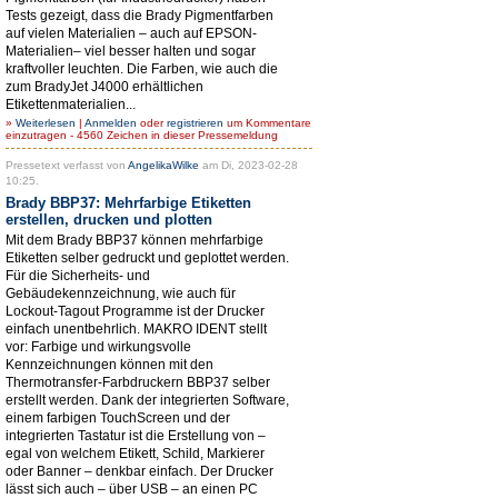
Tests gezeigt, dass die Brady Pigmentfarben
auf vielen Materialien – auch auf EPSON-
Materialien– viel besser halten und sogar
kraftvoller leuchten. Die Farben, wie auch die
zum BradyJet J4000 erhältlichen
Etikettenmaterialien...
»
Weiterlesen
|
Anmelden
oder
registrieren
um Kommentare
einzutragen - 4560 Zeichen in dieser Pressemeldung
Pressetext verfasst von
AngelikaWilke
am Di, 2023-02-28
10:25.
Brady BBP37: Mehrfarbige Etiketten
erstellen, drucken und plotten
Mit dem Brady BBP37 können mehrfarbige
Etiketten selber gedruckt und geplottet werden.
Für die Sicherheits- und
Gebäudekennzeichnung, wie auch für
Lockout-Tagout Programme ist der Drucker
einfach unentbehrlich. MAKRO IDENT stellt
vor: Farbige und wirkungsvolle
Kennzeichnungen können mit den
Thermotransfer-Farbdruckern BBP37 selber
erstellt werden. Dank der integrierten Software,
einem farbigen TouchScreen und der
integrierten Tastatur ist die Erstellung von –
egal von welchem Etikett, Schild, Markierer
oder Banner – denkbar einfach. Der Drucker
lässt sich auch – über USB – an einen PC