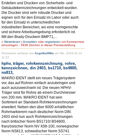
Erstellen und Drucken von Sicherheits- und
Gebäudekennzeichnungen entwickelt wurden.
Die Drucker sind sehr robuste Drucker und
eignen sich für den Einsatz im Labor oder auch
für den Einsatz in unterschiedlichen
industriellen Bereichen, wo eine normgerechte
und sichere Arbeitsumgebung erforderlich ist.
Mit den Brady-Druckern BMP71,...
»
Weiterlesen
|
Anmelden
oder
registrieren
um Kommentare
einzutragen - 5838 Zeichen in dieser Pressemeldung
Pressetext verfasst von
AngelikaWilke
am Mo, 2016-11-14
11:57.
hphv, träger, rohrkennzeichnung, rohre,
kennzeichnen, din 2403, bs1710, bs4800,
ns813,
MAKRO IDENT stellt ein neues Trägersystem
vor, das auf Rohren einfach anzubringen und
auch auszuwechseln ist. Die neuen HPHV-
Träger sind für Rohre ab einem Durchmesser
von 200 mm. MAKRO IDENT hat sein
Sortiment an Standard-Rohrkennzeichnungen
erweitert. Neben den über 6000 erhältlichen
Rohrmarkierern nach deutscher Norm DIN
2403 sind nun auch Rohrkennzeichnungen
nach britischer Norm BS1710/ BS4800,
französischer Norm NV X08-100, norwegischer
Norm NS813, schwedischer Norm SS741