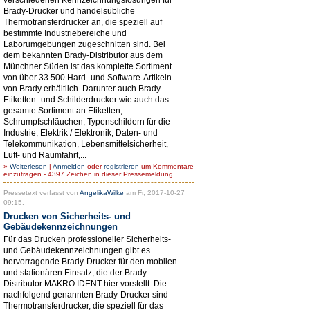
Brady-Drucker und handelsübliche
Thermotransferdrucker an, die speziell auf
bestimmte Industriebereiche und
Laborumgebungen zugeschnitten sind. Bei
dem bekannten Brady-Distributor aus dem
Münchner Süden ist das komplette Sortiment
von über 33.500 Hard- und Software-Artikeln
von Brady erhältlich. Darunter auch Brady
Etiketten- und Schilderdrucker wie auch das
gesamte Sortiment an Etiketten,
Schrumpfschläuchen, Typenschildern für die
Industrie, Elektrik / Elektronik, Daten- und
Telekommunikation, Lebensmittelsicherheit,
Luft- und Raumfahrt,...
»
Weiterlesen
|
Anmelden
oder
registrieren
um Kommentare
einzutragen - 4397 Zeichen in dieser Pressemeldung
Pressetext verfasst von
AngelikaWilke
am Fr, 2017-10-27
09:15.
Drucken von Sicherheits- und
Gebäudekennzeichnungen
Für das Drucken professioneller Sicherheits-
und Gebäudekennzeichnungen gibt es
hervorragende Brady-Drucker für den mobilen
und stationären Einsatz, die der Brady-
Distributor MAKRO IDENT hier vorstellt. Die
nachfolgend genannten Brady-Drucker sind
Thermotransferdrucker, die speziell für das