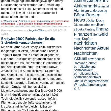
Aktien
Aktienkurs
genau festgelegt und auf die jeweiligen Brady-
Drucker eingestellt worden. Die Umstellung
Aktienmarkt
altmetall
betrifft insgesamt 1.480 Materialkassetten und -
Aluminium
andersseitig
rollen. Der jeweilige Etikettendrucker liest
Börse
Börsen
diese Informationen und...
News
bücher
Buch
»
Weiterlesen
|
Anmelden
oder
registrieren
um Kommentare
einzutragen - 3855 Zeichen in dieser Pressemeldung
eBook
Diplomarbeiten
finanz
eBooks
Fantasy
Pressetext verfasst von
AngelikaWilke
am Di, 2023-02-28
Finanzen
Geld
10:58.
Gel
BradyJet J4000 Farbdrucker für die
Kupfer
gratis
Sicherheitskennzeichnung
nachrichten
Mit dem Farbdrucker BradyJet J4000 werden
Nachrichten Aktuel
langlebige Etiketten, Schilder und Lockout-
Nachrichten
Tagout Prozeduren in Fotoqualität gedruckt.
Aktuell
Die hohe Druckqualität garantiert auch eine
new-ebooks
bestmögliche visuelle Wirkung in Sicherheits-
Schrott
Romane
schrottabholung
und Arbeitsumgebungen. Mit dem BradyJet
Schrottankauf
J4000 kann die Komplexität von Sicherheits-
schrottdemontage
und Compliance-Etiketten harmonisch mit den
Schrotthandel
travel
Anforderungen einer industriellen Umgebung
wirtschaft
Verlag
Urlaub
kombiniert werden. Zugleich verringert man mit
Wirtschaftsmeldungen
diesem Drucker ein hohes Maß an
Zink
Materialverschwendung. Der BradyJet J4000
ist ein Industriedrucker mit neuester InkJet-
Technologie. Er verwendet ausschließlich
Pigmentfarben, die äußerst schmier- und
kratzfest sind. Im Vergleich mit Epson-
Pigmentfarben (für Industriedrucker) haben