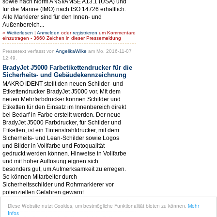
sowie nach Norm ANSI/AMSE A13.1 (USA) und
für die Marine (IMO) nach ISO 14726 erhältlich.
Alle Markierer sind für den Innen- und
Außenbereich...
»
Weiterlesen
|
Anmelden
oder
registrieren
um Kommentare
einzutragen - 3660 Zeichen in dieser Pressemeldung
Pressetext verfasst von
AngelikaWilke
am Mo, 2016-11-07
12:49.
BradyJet J5000 Farbetikettendrucker für die
Sicherheits- und Gebäudekennzeichnung
MAKRO IDENT stellt den neuen Schilder- und
Etikettendrucker BradyJet J5000 vor. Mit dem
neuen Mehrfarbdrucker können Schilder und
Etiketten für den Einsatz im Innenbereich direkt
bei Bedarf in Farbe erstellt werden. Der neue
BradyJet J5000 Farbdrucker, für Schilder und
Etiketten, ist ein Tintenstrahldrucker, mit dem
Sicherheits- und Lean-Schilder sowie Logos
und Bilder in Vollfarbe und Fotoqualität
gedruckt werden können. Hinweise in Vollfarbe
und mit hoher Auflösung eignen sich
besonders gut, um Aufmerksamkeit zu erregen.
So können Mitarbeiter durch
Sicherheitsschilder und Rohrmarkierer vor
potenziellen Gefahren gewarnt...
»
Weiterlesen
|
Anmelden
oder
registrieren
um Kommentare
Diese Website nutzt Cookies, um bestmögliche Funktionalität bieten zu können.
Mehr
einzutragen - 3646 Zeichen in dieser Pressemeldung
Infos