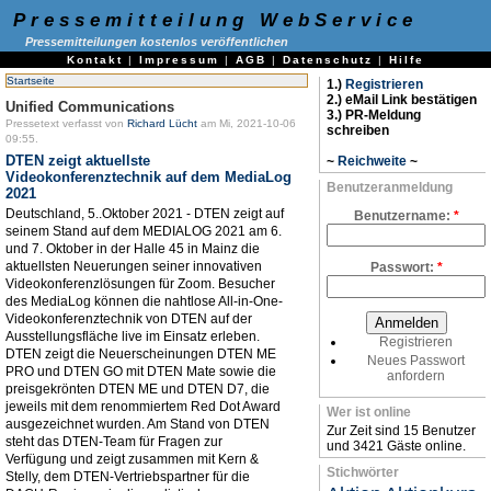
Pressemitteilung WebService
Pressemitteilungen kostenlos veröffentlichen
Kontakt
|
Impressum
|
AGB
|
Datenschutz
|
Hilfe
Startseite
1.)
Registrieren
2.) eMail Link bestätigen
Unified Communications
3.) PR-Meldung
Pressetext verfasst von
Richard Lücht
am Mi, 2021-10-06
schreiben
09:55.
DTEN zeigt aktuellste
~
Reichweite
~
Videokonferenztechnik auf dem MediaLog
Benutzeranmeldung
2021
Deutschland, 5..Oktober 2021 - DTEN zeigt auf
Benutzername:
*
seinem Stand auf dem MEDIALOG 2021 am 6.
und 7. Oktober in der Halle 45 in Mainz die
aktuellsten Neuerungen seiner innovativen
Passwort:
*
Videokonferenzlösungen für Zoom. Besucher
des MediaLog können die nahtlose All-in-One-
Videokonferenztechnik von DTEN auf der
Ausstellungsfläche live im Einsatz erleben.
Registrieren
DTEN zeigt die Neuerscheinungen DTEN ME
Neues Passwort
PRO und DTEN GO mit DTEN Mate sowie die
anfordern
preisgekrönten DTEN ME und DTEN D7, die
jeweils mit dem renommiertem Red Dot Award
Wer ist online
ausgezeichnet wurden. Am Stand von DTEN
Zur Zeit sind 15 Benutzer
steht das DTEN-Team für Fragen zur
und 3421 Gäste online.
Verfügung und zeigt zusammen mit Kern &
Stichwörter
Stelly, dem DTEN-Vertriebspartner für die