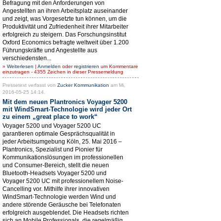
Befragung mit den Anforderungen von
Angestellten an ihren Arbeitsplatz auseinander
und zeigt, was Vorgesetzte tun können, um die
Produktivität und Zufriedenheit ihrer Mitarbeiter
erfolgreich zu steigern. Das Forschungsinstitut
Oxford Economics befragte weltweit über 1.200
Führungskräfte und Angestellte aus
verschiedensten...
»
Weiterlesen
|
Anmelden
oder
registrieren
um Kommentare
einzutragen - 4355 Zeichen in dieser Pressemeldung
Pressetext verfasst von
Zucker Kommunikation
am Mi,
2016-05-25 14:14.
Mit dem neuen Plantronics Voyager 5200
mit WindSmart-Technologie wird jeder Ort
zu einem „great place to work“
Voyager 5200 und Voyager 5200 UC
garantieren optimale Gesprächsqualität in
jeder Arbeitsumgebung Köln, 25. Mai 2016 –
Plantronics, Spezialist und Pionier für
Kommunikationslösungen im professionellen
und Consumer-Bereich, stellt die neuen
Bluetooth-Headsets Voyager 5200 und
Voyager 5200 UC mit professionellem Noise-
Cancelling vor. Mithilfe ihrer innovativen
WindSmart-Technologie werden Wind und
andere störende Geräusche bei Telefonaten
erfolgreich ausgeblendet. Die Headsets richten
sich an Mobile Professionals, die regelmäßig