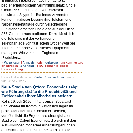
Enghouse Interactive hat einen äußerst
bedienerfreundlichen Vermittlungsplatz für die
Cloud-PBX-Technologie von Microsoft
entwickelt. Skype-for-Business-Anwender
können mit dieser Lösung ihre Telefon- und
Nebenstellenanlage durch verschiedene
Funktionen ersetzen und diese aus der Office-
365-Cloud heraus bedienen. Damit lässt sich
die Telefonie mit der vorhandenen
Telefonanlage von fast jedem Ort der Welt per
Internet und ohne zusätzliches Equipment
managen. Wie von allen Enghouse-
Produkten...
»
Weiterlesen
|
Anmelden
oder
registrieren
um Kommentare
einzutragen |
1 Anhang
- 5497 Zeichen in dieser
Pressemeldung
Pressetext verfasst von
Zucker Kommunikation
am Fr,
2016-07-29 12:49.
Neue Studie von Qxford Economics zeigt,
wie Führungskräfte die Produktivität und
Zufriedenheit ihrer Mitarbeiter steigern
Köln, 29. Juli 2016 – Plantronics, Spezialist
und Pionier für Kommunikationslösungen im
professionellen und Consumer-Bereich,
veröffentlicht die Ergebnisse einer globalen
Studie von Oxford Economics, die sich mit den
Auswirkungen moderner Arbeitsumgebungen
auf Mitarbeiter befasst. Dabei setzt sich die