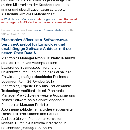
globalen UCC-Dienstleistungen ermöglichen
es den Mitarbeitern der Kundenunternehmen,
immer und überall zuverlässig zu arbeiten.
Außerdem wird die IT-Mannschaft...
»
Weiterlesen
|
Anmelden
oder
registrieren
um Kommentare
einzutragen - 6549 Zeichen in dieser Pressemeldung
Pressetext verfasst von
Zucker Kommunikation
am Do,
2017-10-26 13:21.
Plantronics öffnet sein Software-as-a-
Service-Angebot für Entwickler und
unabhängige Software-Anbieter mit der
neuen Open Data A
Plantronics Manager Pro v3.10 bietet IT-Teams
eine auf Daten von Audioprodukten
basierende Businessoptimierung und
unterstützt durch Einbindung der API bei der
Entwicklung maßgeschneiderter Business-
Lösungen Köln, 26. Oktober 2017 –
Plantronics, Experte für Audio und Wearable
Technology, veröffentlicht mit Plantronics
Manager Pro v3.10 eine weitere Aktualisierung
seines Software-as-a-Service-Angebots.
Plantronics Manager Pro ist ein im
Abonnement-Modell erhältlicher webbasierter
Dienst, mit dem Kunden und Partner
Audiogeräte von Plantronics verwalten
können. Durch die nahtlose Integration in
bestehende „Managed Services“...