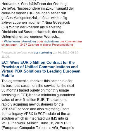
Hernandez, Geschäftsführer der Ostertag
DeTeWe. "Insbesondere im Zukunftsmarkt der
cloud-basierten ITK-Lösungen sehen wir
großes Marktpotenzial, auf das wir künftig
aktiver zugehen möchten." Nina Gosejacob
(50) folgt in der Position als Marketing
Direktorin auf Sascha Harmuth, der das
Unternehmen auf eigenen Wunsch...
»
Weiterlesen
|
Anmelden
oder
registrieren
um Kommentare
einzutragen - 3427 Zeichen in dieser Pressemeldung
Pressetext verfasst von
ect-marketing
am Mi, 2019-06-19
11:00.
ECT Wins EUR 5 Million Contract for the
Provision of Unified Communications and
Virtual PBX Solutions to Leading European
Mobile
The agreement authorizes this carrier to offer
its business customers the service for the next
36 months based purely on monthly usage
licensing to ECT; it has a minimum guaranteed
value of over 5 million EUR. The carrier is
rapidly acquiring new customers for the
VPBX/UC service and also migrating users
from a legacy VPBX to ECT’s state-of-the-art
solution which is integrated via IMS into its
VoLTE network. Munich, June 18, 2019 ECT
(European Computer Telecoms AG), Europe’s