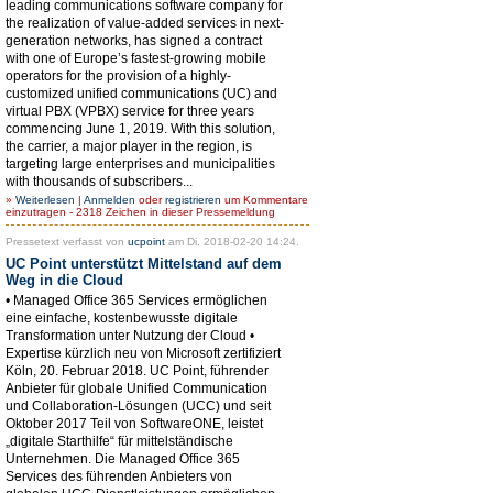
leading communications software company for
the realization of value-added services in next-
generation networks, has signed a contract
with one of Europe’s fastest-growing mobile
operators for the provision of a highly-
customized unified communications (UC) and
virtual PBX (VPBX) service for three years
commencing June 1, 2019. With this solution,
the carrier, a major player in the region, is
targeting large enterprises and municipalities
with thousands of subscribers...
»
Weiterlesen
|
Anmelden
oder
registrieren
um Kommentare
einzutragen - 2318 Zeichen in dieser Pressemeldung
Pressetext verfasst von
ucpoint
am Di, 2018-02-20 14:24.
UC Point unterstützt Mittelstand auf dem
Weg in die Cloud
• Managed Office 365 Services ermöglichen
eine einfache, kostenbewusste digitale
Transformation unter Nutzung der Cloud •
Expertise kürzlich neu von Microsoft zertifiziert
Köln, 20. Februar 2018. UC Point, führender
Anbieter für globale Unified Communication
und Collaboration-Lösungen (UCC) und seit
Oktober 2017 Teil von SoftwareONE, leistet
„digitale Starthilfe“ für mittelständische
Unternehmen. Die Managed Office 365
Services des führenden Anbieters von