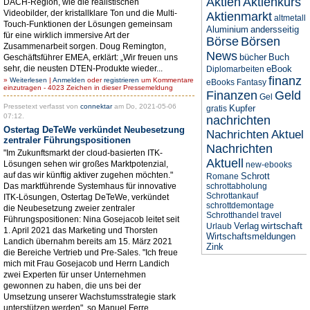
Aktien
Aktienkurs
DACH-Region, wie die realistischen
Videobilder, der kristallklare Ton und die Multi-
Aktienmarkt
altmetall
Touch-Funktionen der Lösungen gemeinsam
Aluminium
andersseitig
für eine wirklich immersive Art der
Börse
Börsen
Zusammenarbeit sorgen. Doug Remington,
News
bücher
Buch
Geschäftsführer EMEA, erklärt: „Wir freuen uns
sehr, die neusten DTEN-Produkte wieder...
eBook
Diplomarbeiten
finanz
»
Weiterlesen
|
Anmelden
oder
registrieren
um Kommentare
eBooks
Fantasy
einzutragen - 4023 Zeichen in dieser Pressemeldung
Finanzen
Geld
Gel
Pressetext verfasst von
connektar
am Do, 2021-05-06
Kupfer
gratis
07:12.
nachrichten
Ostertag DeTeWe verkündet Neubesetzung
Nachrichten Aktuel
zentraler Führungspositionen
Nachrichten
"Im Zukunftsmarkt der cloud-basierten ITK-
Aktuell
Lösungen sehen wir großes Marktpotenzial,
new-ebooks
auf das wir künftig aktiver zugehen möchten."
Schrott
Romane
Das marktführende Systemhaus für innovative
schrottabholung
Schrottankauf
ITK-Lösungen, Ostertag DeTeWe, verkündet
schrottdemontage
die Neubesetzung zweier zentraler
Schrotthandel
travel
Führungspositionen: Nina Gosejacob leitet seit
wirtschaft
Verlag
Urlaub
1. April 2021 das Marketing und Thorsten
Wirtschaftsmeldungen
Landich übernahm bereits am 15. März 2021
Zink
die Bereiche Vertrieb und Pre-Sales. "Ich freue
mich mit Frau Gosejacob und Herrn Landich
zwei Experten für unser Unternehmen
gewonnen zu haben, die uns bei der
Umsetzung unserer Wachstumsstrategie stark
unterstützen werden", so Manuel Ferre