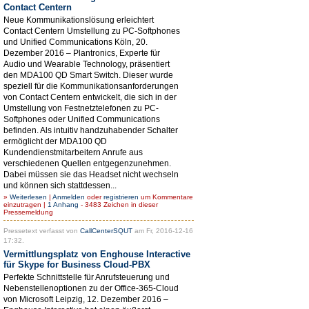
Contact Centern
Neue Kommunikationslösung erleichtert
Contact Centern Umstellung zu PC-Softphones
und Unified Communications Köln, 20.
Dezember 2016 – Plantronics, Experte für
Audio und Wearable Technology, präsentiert
den MDA100 QD Smart Switch. Dieser wurde
speziell für die Kommunikationsanforderungen
von Contact Centern entwickelt, die sich in der
Umstellung von Festnetztelefonen zu PC-
Softphones oder Unified Communications
befinden. Als intuitiv handzuhabender Schalter
ermöglicht der MDA100 QD
Kundendienstmitarbeitern Anrufe aus
verschiedenen Quellen entgegenzunehmen.
Dabei müssen sie das Headset nicht wechseln
und können sich stattdessen...
»
Weiterlesen
|
Anmelden
oder
registrieren
um Kommentare
einzutragen |
1 Anhang
- 3483 Zeichen in dieser
Pressemeldung
Pressetext verfasst von
CallCenterSQUT
am Fr, 2016-12-16
17:32.
Vermittlungsplatz von Enghouse Interactive
für Skype for Business Cloud-PBX
Perfekte Schnittstelle für Anrufsteuerung und
Nebenstellenoptionen zu der Office-365-Cloud
von Microsoft Leipzig, 12. Dezember 2016 –