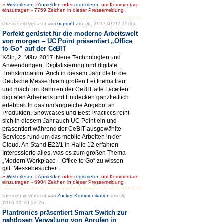
»
Weiterlesen
|
Anmelden
oder
registrieren
um Kommentare
einzutragen - 7759 Zeichen in dieser Pressemeldung
Pressetext verfasst von
ucpoint
am Do, 2017-03-02 19:35.
Perfekt gerüstet für die moderne Arbeitswelt
von morgen – UC Point präsentiert „Office
to Go” auf der CeBIT
Köln, 2. März 2017. Neue Technologien und
Anwendungen, Digitalisierung und digitale
Transformation: Auch in diesem Jahr bleibt die
Deutsche Messe ihrem großen Leitthema treu
und macht im Rahmen der CeBIT alle Facetten
digitalen Arbeitens und Entdecken ganzheitlich
erlebbar. In das umfangreiche Angebot an
Produkten, Showcases und Best Practices reiht
sich in diesem Jahr auch UC Point ein und
präsentiert während der CeBIT ausgewählte
Services rund um das mobile Arbeiten in der
Cloud. An Stand E22/1 in Halle 12 erfahren
Interessierte alles, was es zum großen Thema
„Modern Workplace – Office to Go“ zu wissen
gilt. Messebesucher...
»
Weiterlesen
|
Anmelden
oder
registrieren
um Kommentare
einzutragen - 6904 Zeichen in dieser Pressemeldung
Pressetext verfasst von
Zucker Kommunikation
am Di,
2016-12-20 12:26.
Plantronics präsentiert Smart Switch zur
nahtlosen Verwaltung von Anrufen in