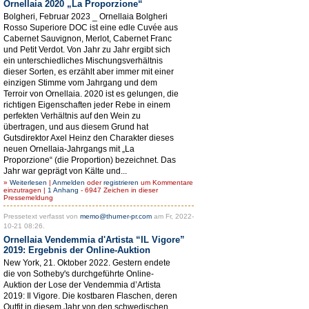
Ornellaia 2020 „La Proporzione“
Bolgheri, Februar 2023 _ Ornellaia Bolgheri
Rosso Superiore DOC ist eine edle Cuvée aus
Cabernet Sauvignon, Merlot, Cabernet Franc
und Petit Verdot. Von Jahr zu Jahr ergibt sich
ein unterschiedliches Mischungsverhältnis
dieser Sorten, es erzählt aber immer mit einer
einzigen Stimme vom Jahrgang und dem
Terroir von Ornellaia. 2020 ist es gelungen, die
richtigen Eigenschaften jeder Rebe in einem
perfekten Verhältnis auf den Wein zu
übertragen, und aus diesem Grund hat
Gutsdirektor Axel Heinz den Charakter dieses
neuen Ornellaia-Jahrgangs mit „La
Proporzione“ (die Proportion) bezeichnet. Das
Jahr war geprägt von Kälte und...
»
Weiterlesen
|
Anmelden
oder
registrieren
um Kommentare
einzutragen |
1 Anhang
- 6947 Zeichen in dieser
Pressemeldung
Pressetext verfasst von
memo@thurner-pr.com
am Fr, 2022-
10-21 08:26.
Ornellaia Vendemmia d'Artista “IL Vigore”
2019: Ergebnis der Online-Auktion
New York, 21. Oktober 2022. Gestern endete
die von Sotheby's durchgeführte Online-
Auktion der Lose der Vendemmia d’Artista
2019: Il Vigore. Die kostbaren Flaschen, deren
Outfit in diesem Jahr von den schwedischen