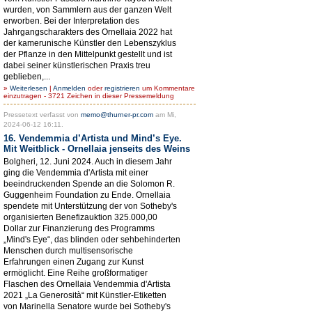
wurden, von Sammlern aus der ganzen Welt
erworben. Bei der Interpretation des
Jahrgangscharakters des Ornellaia 2022 hat
der kamerunische Künstler den Lebenszyklus
der Pflanze in den Mittelpunkt gestellt und ist
dabei seiner künstlerischen Praxis treu
geblieben,...
»
Weiterlesen
|
Anmelden
oder
registrieren
um Kommentare
einzutragen - 3721 Zeichen in dieser Pressemeldung
Pressetext verfasst von
memo@thurner-pr.com
am Mi,
2024-06-12 16:11.
16. Vendemmia d’Artista und Mind’s Eye.
Mit Weitblick - Ornellaia jenseits des Weins
Bolgheri, 12. Juni 2024. Auch in diesem Jahr
ging die Vendemmia d'Artista mit einer
beeindruckenden Spende an die Solomon R.
Guggenheim Foundation zu Ende. Ornellaia
spendete mit Unterstützung der von Sotheby's
organisierten Benefizauktion 325.000,00
Dollar zur Finanzierung des Programms
„Mind's Eye“, das blinden oder sehbehinderten
Menschen durch multisensorische
Erfahrungen einen Zugang zur Kunst
ermöglicht. Eine Reihe großformatiger
Flaschen des Ornellaia Vendemmia d'Artista
2021 „La Generosità“ mit Künstler-Etiketten
von Marinella Senatore wurde bei Sotheby's