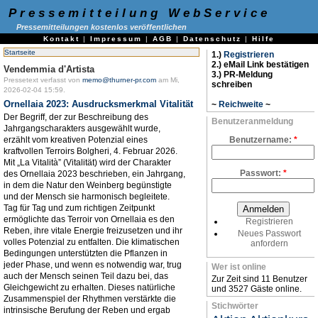
Pressemitteilung WebService
Pressemitteilungen kostenlos veröffentlichen
Kontakt
|
Impressum
|
AGB
|
Datenschutz
|
Hilfe
Startseite
1.)
Registrieren
2.) eMail Link bestätigen
Vendemmia d'Artista
3.) PR-Meldung
Pressetext verfasst von
memo@thurner-pr.com
am Mi,
schreiben
2026-02-04 15:59.
Ornellaia 2023: Ausdrucksmerkmal Vitalität
~
Reichweite
~
Der Begriff, der zur Beschreibung des
Benutzeranmeldung
Jahrgangscharakters ausgewählt wurde,
erzählt vom kreativen Potenzial eines
Benutzername:
*
kraftvollen Terroirs Bolgheri, 4. Februar 2026.
Mit „La Vitalità” (Vitalität) wird der Charakter
Passwort:
*
des Ornellaia 2023 beschrieben, ein Jahrgang,
in dem die Natur den Weinberg begünstigte
und der Mensch sie harmonisch begleitete.
Tag für Tag und zum richtigen Zeitpunkt
ermöglichte das Terroir von Ornellaia es den
Registrieren
Reben, ihre vitale Energie freizusetzen und ihr
Neues Passwort
volles Potenzial zu entfalten. Die klimatischen
anfordern
Bedingungen unterstützten die Pflanzen in
jeder Phase, und wenn es notwendig war, trug
Wer ist online
auch der Mensch seinen Teil dazu bei, das
Zur Zeit sind 11 Benutzer
Gleichgewicht zu erhalten. Dieses natürliche
und 3527 Gäste online.
Zusammenspiel der Rhythmen verstärkte die
Stichwörter
intrinsische Berufung der Reben und ergab