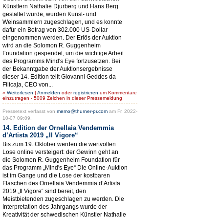
Künstlern Nathalie Djurberg und Hans Berg
gestaltet wurde, wurden Kunst- und
Weinsammlern zugeschlagen, und es konnte
dafür ein Betrag von 302.000 US-Dollar
eingenommen werden. Der Erlös der Auktion
wird an die Solomon R. Guggenheim
Foundation gespendet, um die wichtige Arbeit
des Programms Mind's Eye fortzusetzen. Bei
der Bekanntgabe der Auktionsergebnisse
dieser 14. Edition teilt Giovanni Geddes da
Filicaja, CEO von...
»
Weiterlesen
|
Anmelden
oder
registrieren
um Kommentare
einzutragen - 5009 Zeichen in dieser Pressemeldung
Pressetext verfasst von
memo@thurner-pr.com
am Fr, 2022-
10-07 09:09.
14. Edition der Ornellaia Vendemmia
d’Artista 2019 „Il Vigore“
Bis zum 19. Oktober werden die wertvollen
Lose online versteigert: der Gewinn geht an
die Solomon R. Guggenheim Foundation für
das Programm „Mind's Eye“ Die Online-Auktion
ist im Gange und die Lose der kostbaren
Flaschen des Ornellaia Vendemmia d’Artista
2019 „Il Vigore“ sind bereit, den
Meistbietenden zugeschlagen zu werden. Die
Interpretation des Jahrgangs wurde der
Kreativität der schwedischen Künstler Nathalie