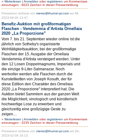
»
Weiterlesen
|
Anmelden
oder
registrieren
um Kommentare
einzutragen - 6023 Zeichen in dieser Pressemeldung
Pressetext verfasst von
memo@thurner-pr.com
am Mi,
2023-09-06 13:47.
Benefiz-Auktion mit großformatigen
Flaschen - Vendemmia d’Artista Ornellaia
2020 „La Proporzione”
Vom 7. bis 21. September wieder online ist die
jährlich von Sotheby's organisierte
Wohltätigkeitsauktion, bei der großformatige
Flaschen der 15. Ausgabe der Ornellaia
Vendemmia d'Artista versteigert werden. Unter
den 12 Losen Doppelmagnums, Imperials und
die einzige 9-Liter-Salmanazar. Noch
wertvoller werden alle Flaschen durch die
Kunstetiketten von Joseph Kosuth, der für
diese Edition den Charakter des Ornellaia
2020 „La Proporzione" interpretiert hat. Die
Auktion bietet Sammlern aus der ganzen Welt
die Möglichkeit, vinologisch und künstlerisch
hochwertige Lose zu erwerben und
gleichzeitig eine großzügige Geste zu
zeigen....
»
Weiterlesen
|
Anmelden
oder
registrieren
um Kommentare
einzutragen - 3235 Zeichen in dieser Pressemeldung
Pressetext verfasst von
memo@thurner-pr.com
am Do,
2023-02-09 16:13.