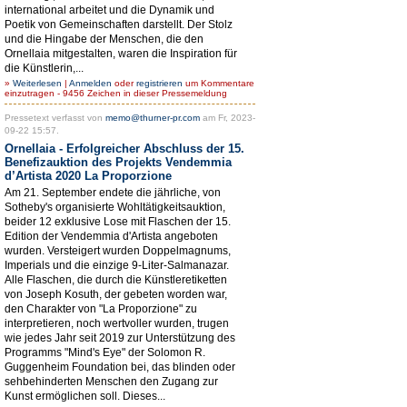
international arbeitet und die Dynamik und
Poetik von Gemeinschaften darstellt. Der Stolz
und die Hingabe der Menschen, die den
Ornellaia mitgestalten, waren die Inspiration für
die Künstlerin,...
»
Weiterlesen
|
Anmelden
oder
registrieren
um Kommentare
einzutragen - 9456 Zeichen in dieser Pressemeldung
Pressetext verfasst von
memo@thurner-pr.com
am Fr, 2023-
09-22 15:57.
Ornellaia - Erfolgreicher Abschluss der 15.
Benefizauktion des Projekts Vendemmia
d’Artista 2020 La Proporzione
Am 21. September endete die jährliche, von
Sotheby's organisierte Wohltätigkeitsauktion,
beider 12 exklusive Lose mit Flaschen der 15.
Edition der Vendemmia d'Artista angeboten
wurden. Versteigert wurden Doppelmagnums,
Imperials und die einzige 9-Liter-Salmanazar.
Alle Flaschen, die durch die Künstleretiketten
von Joseph Kosuth, der gebeten worden war,
den Charakter von "La Proporzione" zu
interpretieren, noch wertvoller wurden, trugen
wie jedes Jahr seit 2019 zur Unterstützung des
Programms "Mind's Eye" der Solomon R.
Guggenheim Foundation bei, das blinden oder
sehbehinderten Menschen den Zugang zur
Kunst ermöglichen soll. Dieses...