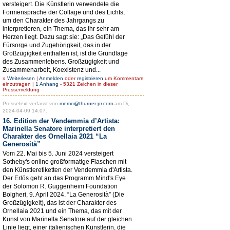
versteigert. Die Künstlerin verwendete die
Formensprache der Collage und des Lichts,
um den Charakter des Jahrgangs zu
interpretieren, ein Thema, das ihr sehr am
Herzen liegt. Dazu sagt sie: „Das Gefühl der
Fürsorge und Zugehörigkeit, das in der
Großzügigkeit enthalten ist, ist die Grundlage
des Zusammenlebens. Großzügigkeit und
Zusammenarbeit, Koexistenz und...
»
Weiterlesen
|
Anmelden
oder
registrieren
um Kommentare
einzutragen |
1 Anhang
- 5321 Zeichen in dieser
Pressemeldung
Pressetext verfasst von
memo@thurner-pr.com
am Di,
2024-04-09 14:07.
16. Edition der Vendemmia d’Artista:
Marinella Senatore interpretiert den
Charakter des Ornellaia 2021 “La
Generosità”
Vom 22. Mai bis 5. Juni 2024 versteigert
Sotheby's online großformatige Flaschen mit
den Künstleretiketten der Vendemmia d'Artista.
Der Erlös geht an das Programm Mind's Eye
der Solomon R. Guggenheim Foundation
Bolgheri, 9. April 2024. “La Generosità” (Die
Großzügigkeit), das ist der Charakter des
Ornellaia 2021 und ein Thema, das mit der
Kunst von Marinella Senatore auf der gleichen
Linie liegt, einer italienischen Künstlerin, die