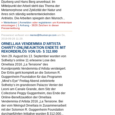
Djurberg und Hans Berg anvertraut. Im
Mittelpunkt der Arbeit steht das Thema der
Metamorphose und Zyklizität der Natur und
ihres sich ständig weiterentwickelnden
Antriebs. Die Arbeiten spiegeln den Wunsch...
»
Weiterlesen
|
Anmelden
oder
registrieren
um Kommentare
einzutragen |
1 Anhang
- 3826 Zeichen in dieser
Pressemeldung
Pressetext verfasst von
memo@thurner-pr.com
am Do,
2019-09-26 11:29.
ORNELLAIA VENDEMMIA D’ARTISTA
CHARITY-ONLINEAUKTION ENDETE MIT
REKORDERLÖS VON US- $ 312.000
Vom 29. August bis 13. September wurden von
Sotheby‘s online 11 erlesene Lose des
Ornellaia 2016 „La Tensione“ des
Kunstprojekts Vendemmia d‘Artista versteigert.
Der Erlös geht komplett an die Solomon R.
Guggenheim Foundation für das Programm
„Mind‘s Eye“ Freitag Abend zelebrierte
Sotheby‘s im grandiosen Palazzo Venier dei
Leoni am Canale Grande, dem Sitz der
Collezione Peggy Guggenheim, das Ende der
Online-Benefizauktion der Ornellaia
Vendemmia d‘Artista 2016 „La Tensione. Bei
der vom Weingut Ornellaia in Zusammenarbeit
mit der Solomon R. Guggenheim Foundation
durchgeführten Initiative wurden $ 312.000...