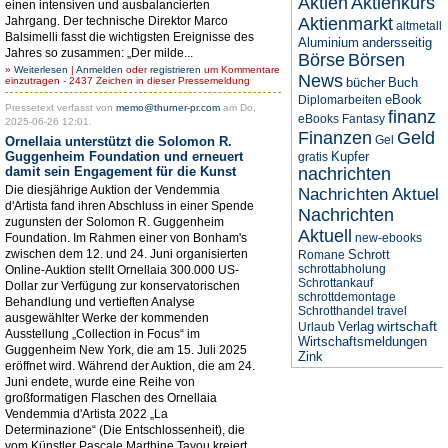
Aktien
Aktienkurs
einen intensiven und ausbalancierten
Jahrgang. Der technische Direktor Marco
Aktienmarkt
altmetall
Balsimelli fasst die wichtigsten Ereignisse des
Aluminium
andersseitig
Jahres so zusammen: „Der milde...
Börse
Börsen
»
Weiterlesen
|
Anmelden
oder
registrieren
um Kommentare
News
einzutragen - 2437 Zeichen in dieser Pressemeldung
bücher
Buch
eBook
Diplomarbeiten
Pressetext verfasst von
memo@thurner-pr.com
am Do,
finanz
eBooks
Fantasy
2025-06-26 12:01.
Finanzen
Geld
Gel
Ornellaia unterstützt die Solomon R.
Guggenheim Foundation und erneuert
Kupfer
gratis
damit sein Engagement für die Kunst
nachrichten
Die diesjährige Auktion der Vendemmia
Nachrichten Aktuel
d'Artista fand ihren Abschluss in einer Spende
Nachrichten
zugunsten der Solomon R. Guggenheim
Aktuell
Foundation. Im Rahmen einer von Bonham's
new-ebooks
zwischen dem 12. und 24. Juni organisierten
Schrott
Romane
schrottabholung
Online-Auktion stellt Ornellaia 300.000 US-
Schrottankauf
Dollar zur Verfügung zur konservatorischen
schrottdemontage
Behandlung und vertieften Analyse
Schrotthandel
travel
ausgewählter Werke der kommenden
wirtschaft
Verlag
Urlaub
Ausstellung „Collection in Focus“ im
Wirtschaftsmeldungen
Guggenheim New York, die am 15. Juli 2025
Zink
eröffnet wird. Während der Auktion, die am 24.
Juni endete, wurde eine Reihe von
großformatigen Flaschen des Ornellaia
Vendemmia d'Artista 2022 „La
Determinazione“ (Die Entschlossenheit), die
vom Künstler Pascale Marthine Tayou kreiert