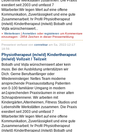
Lebenshilfe Werkstätten zusammen. Die Praxis
exestiert seit 2003 und umfasst 7
Mitarbeiter.Wir legen Wert auf eine offene
Kommunikation, Zuverlässigkeit und eine gute
Zusammenarbeit. hr Profil Physiotherapeut
(m/w/d) Kindertherapeut (m/w/d) Bobath und
Vojta wünschenswert...
»
Weiterlesen
|
Anmelden
oder
registrieren
um Kommentare
einzutragen - 2854 Zeichen in dieser Pressemeldung
Pressetext verfasst von
connektar
am Sa, 2022-12-17
18:59.
Physiotherapeut (m/w/d) Kindertherapeut
(m/w/d) Vollzeit / Teilzeit
Bobath und Vojta wünschenswert aber kein
muss. Bei der Ausbildung unterstützen wir
Dich. Gerne Berufsanfänger oder
Wiedereinsteiger. Nettes Team moderne
ansprechende Praxisausstattung Patienten
von 0-100 familiärer Umgang in modern
an1sprechenden Praxisräumen in einer alten
Schnapsbrennerei. Wir arbeiten mit
Kindergärten,Altenheimen, Fitness Studios und
Lebenshilfe Werkstätten zusammen. Die Praxis
exestiert seit 2003 und umfasst 7
Mitarbeiter.Wir legen Wert auf eine offene
Kommunikation, Zuverlässigkeit und eine gute
Zusammenarbeit. hr Profil Physiotherapeut
(m/w/d) Kindertherapeut (m/w/d) Bobath und