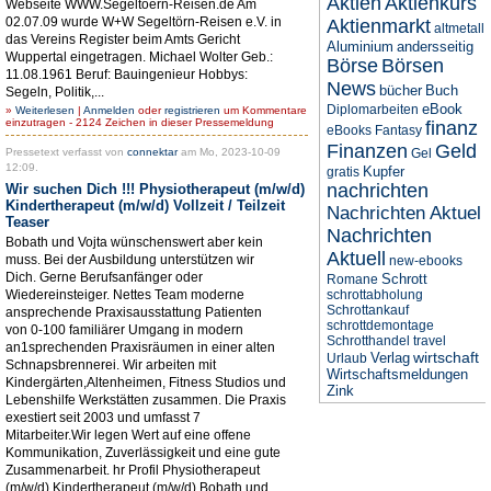
Aktien
Aktienkurs
Webseite WWW.Segeltoern-Reisen.de Am
02.07.09 wurde W+W Segeltörn-Reisen e.V. in
Aktienmarkt
altmetall
das Vereins Register beim Amts Gericht
Aluminium
andersseitig
Wuppertal eingetragen. Michael Wolter Geb.:
Börse
Börsen
11.08.1961 Beruf: Bauingenieur Hobbys:
News
bücher
Buch
Segeln, Politik,...
eBook
Diplomarbeiten
»
Weiterlesen
|
Anmelden
oder
registrieren
um Kommentare
einzutragen - 2124 Zeichen in dieser Pressemeldung
finanz
eBooks
Fantasy
Finanzen
Geld
Pressetext verfasst von
connektar
am Mo, 2023-10-09
Gel
12:09.
Kupfer
gratis
nachrichten
Wir suchen Dich !!! Physiotherapeut (m/w/d)
Kindertherapeut (m/w/d) Vollzeit / Teilzeit
Nachrichten Aktuel
Teaser
Nachrichten
Bobath und Vojta wünschenswert aber kein
Aktuell
muss. Bei der Ausbildung unterstützen wir
new-ebooks
Dich. Gerne Berufsanfänger oder
Schrott
Romane
Wiedereinsteiger. Nettes Team moderne
schrottabholung
Schrottankauf
ansprechende Praxisausstattung Patienten
schrottdemontage
von 0-100 familiärer Umgang in modern
Schrotthandel
travel
an1sprechenden Praxisräumen in einer alten
wirtschaft
Verlag
Urlaub
Schnapsbrennerei. Wir arbeiten mit
Wirtschaftsmeldungen
Kindergärten,Altenheimen, Fitness Studios und
Zink
Lebenshilfe Werkstätten zusammen. Die Praxis
exestiert seit 2003 und umfasst 7
Mitarbeiter.Wir legen Wert auf eine offene
Kommunikation, Zuverlässigkeit und eine gute
Zusammenarbeit. hr Profil Physiotherapeut
(m/w/d) Kindertherapeut (m/w/d) Bobath und