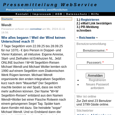
Pressemitteilung WebService
Pressemitteilungen kostenlos veröffentlichen
Kontakt
|
Impressum
|
AGB
|
Datenschutz
|
Hilfe
Startseite
1.)
Registrieren
2.) eMail Link bestätigen
Wendt
3.) PR-Meldung
Pressetext verfasst von
connektar
am Mo, 2024-11-11
schreiben
18:56.
Wie alles begann ! Weil der Wind keinen
~
Reichweite
~
Unterschied mach !!!
Benutzeranmeldung
7 Tage Segeltörn vom 22.09.25 bis 28.09.25
für nur 1070,- € /pro Person in Doppel- und
Benutzername:
*
Vierer Kabinen, all inklusive. Eigene Anreise,
Start- und Zielhafen ist Enkhuizen NL. Jetzt
ONLINE buchen ! W+W Segeltörn-Reisen
Passwort:
*
Michael Wendt und Michael Wolter lernten sich
1990 auf einem Segeltörn vom Diakonischen
Werk Rügen kennen. Michael Wendt
organisierte den ersten integrativen Segeltörn
Registrieren
kurz nach dem "Mauerfall".Der Segeltörn
Neues Passwort
machte beiden so viel Spaß, dass sie nicht
anfordern
mehr aufhören können. Der Name "W+W
Segeltörn-Reisen" entstand aus den Namen
Wer ist online
Wendt+Wolter bei einer Flasche Rotwein nach
Zur Zeit sind 23 Benutzer
einem gelungenen Segel Tag. Später kam
und 3799 Gäste online.
dann Kerstin mit dazu. Sie heiratete "sogar"
Stichwörter
Michael Wendt. Und so Endstand dann die