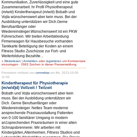
Kommunikation, Zuverlässigkeit und eine gute
Zusammenarbeit. hr Profil Physiotherapeut
(m/w/d) Kindertherapeut (m/w/d) Bobath und
Vojta wünschenswert aber kein muss. Bei der
Ausbildung unterstützen wir Dich.Gerne
Berufsanfänger oder
Wiedereinsteiger.Wünschenswert ist ein PKW
Führerschein. Wir bieten Arbeitskleidung
Firmenwagen für Hausbesuche vorhanden
Tankkarte Beteiligung der Kosten an einem
Fitness Studio Zuschüsse zur Fort- und
Weiterbildung Bezahlte...
»
Weiterlesen
|
Anmelden
oder
registrieren
um Kommentare
einzutragen - 2663 Zeichen in dieser Pressemeldung
Pressetext verfasst von
connektar
am Mo, 2023-10-09
11:50.
Kindertherapeut für Physiotherapie
(m/w/d)d) Vollzeit / Teilzeit
Bobath und Vojta wünschenswert aber kein
muss. Bei der Ausbildung unterstützen wir
Dich. Gerne Berufsanfänger oder
Wiedereinsteiger. Nettes Team moderne
ansprechende Praxisausstattung Patienten
von 0-100 familiärer Umgang in modern
an1sprechenden Praxisräumen in einer alten
Schnapsbrennerei. Wir arbeiten mit
Kindergärten,Altenheimen, Fitness Studios und