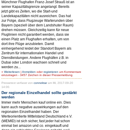
Münchner Flughafen Franz-Josef Strauß ist an
seiner Kapazitätsgrenze angelangt. Bereits
jetzt gibt es Zeiten, wo die Start-und
Landekapazitäten nicht ausreichen. Das hat
zur Folge, dass Flugzeuge Warterunden über
Bayern (speziell über dem Landshuter Raum)
drehen müssen. Gleichzeitig kann für neue
Fluglinien nicht garantiert werden, dass sie
einen Platz am Flughafen erhalten, um von
dort ihre Flüge anzubieten. Damit
einhergehend leidet der Standort Bayern als
Zentrum für internationalen Handel und
Dienstleistungen. Andere Flughäfen z.B. in
Dubai oder London wachsen schnell und
werden zu...
»
Weiterlesen
|
Anmelden
oder
registrieren
um Kommentare
einzutragen - 3457 Zeichen in dieser Pressemeldung
Pressetext verfasst von
connektar
am Mi, 2017-09-20
14:00.
Der regionale Einzelhandel sollte gestärkt
werden
Immer mehr Menschen kauf online ein. Dies
kann auch negative auswirkungen auf den
regionalen Einzelhandel haben. Der
Werteorientierte Mittelstand Deutschland e.V.
(WEMID) ist sich sicher, fast jeder hat schon
einmal bei amazon und co. eingekauft und