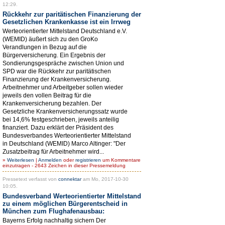
12:29.
Rückkehr zur paritätischen Finanzierung der
Gesetzlichen Krankenkasse ist ein Irrweg
Werteorientierter Mittelstand Deutschland e.V.
(WEMID) äußert sich zu den GroKo
Verandlungen in Bezug auf die
Bürgerversicherung. Ein Ergebnis der
Sondierungsgespräche zwischen Union und
SPD war die Rückkehr zur paritätischen
Finanzierung der Krankenversicherung.
Arbeitnehmer und Arbeitgeber sollen wieder
jeweils den vollen Beitrag für die
Krankenversicherung bezahlen. Der
Gesetzliche Krankenversicherungssatz wurde
bei 14,6% festgeschrieben, jeweils anteilig
finanziert. Dazu erklärt der Präsident des
Bundesverbandes Werteorientierter Mittelstand
in Deutschland (WEMID) Marco Altinger: "Der
Zusatzbeitrag für Arbeitnehmer wird...
»
Weiterlesen
|
Anmelden
oder
registrieren
um Kommentare
einzutragen - 2643 Zeichen in dieser Pressemeldung
Pressetext verfasst von
connektar
am Mo, 2017-10-30
10:05.
Bundesverband Werteorientierter Mittelstand
zu einem möglichen Bürgerentscheid in
München zum Flughafenausbau:
Bayerns Erfolg nachhaltig sichern Der