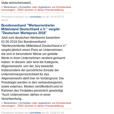
Vojta wünschenswert...
»
Weiterlesen
|
Anmelden
oder
registrieren
um Kommentare
einzutragen - 2653 Zeichen in dieser Pressemeldung
Pressetext verfasst von
connektar
am Mi, 2018-05-02
09:23.
Bundesverband "Werteorientierter
Mittelstand Deutschland e.V." vergibt
"Deutschen Wertepreis 2018"
Jetzt zum deutschen Wertepreis bewerben
02.05.2018 Der Bundesverband
"Werteorientierter Mittelstand Deutschland e.V."
vergibt jährlich einen Preis an Unternehmen,
die sich in besonderer Weise um gelebte
Werte in ihren Unternehmen verdient gemacht
haben. In diesem Jahr wird die Kategorie,
Allgemeinwohl, von der Jury bewertet.
Insbesondere der persönliche Einsatz der
Unternehmerpersönlichkeit für das
Allgemeinwohl steht hier im Vordergrund. Die
Preisträger werden in den verbandseigenen,
sowie externen, Medien veröffentlicht und im
Rahmen des Festaktes persönlich gewürdigt.
"Auch Unternehmen stehen in einer
Verantwortung...
»
Weiterlesen
|
Anmelden
oder
registrieren
um Kommentare
einzutragen - 2504 Zeichen in dieser Pressemeldung
Pressetext verfasst von
connektar
am Di, 2018-01-16