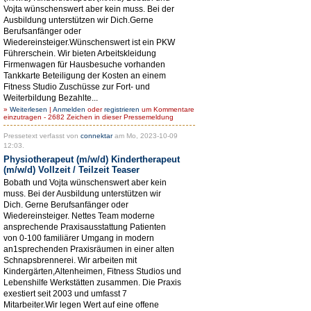
Vojta wünschenswert aber kein muss. Bei der
Ausbildung unterstützen wir Dich.Gerne
Berufsanfänger oder
Wiedereinsteiger.Wünschenswert ist ein PKW
Führerschein. Wir bieten Arbeitskleidung
Firmenwagen für Hausbesuche vorhanden
Tankkarte Beteiligung der Kosten an einem
Fitness Studio Zuschüsse zur Fort- und
Weiterbildung Bezahlte...
»
Weiterlesen
|
Anmelden
oder
registrieren
um Kommentare
einzutragen - 2682 Zeichen in dieser Pressemeldung
Pressetext verfasst von
connektar
am Mo, 2023-10-09
12:03.
Physiotherapeut (m/w/d) Kindertherapeut
(m/w/d) Vollzeit / Teilzeit Teaser
Bobath und Vojta wünschenswert aber kein
muss. Bei der Ausbildung unterstützen wir
Dich. Gerne Berufsanfänger oder
Wiedereinsteiger. Nettes Team moderne
ansprechende Praxisausstattung Patienten
von 0-100 familiärer Umgang in modern
an1sprechenden Praxisräumen in einer alten
Schnapsbrennerei. Wir arbeiten mit
Kindergärten,Altenheimen, Fitness Studios und
Lebenshilfe Werkstätten zusammen. Die Praxis
exestiert seit 2003 und umfasst 7
Mitarbeiter.Wir legen Wert auf eine offene