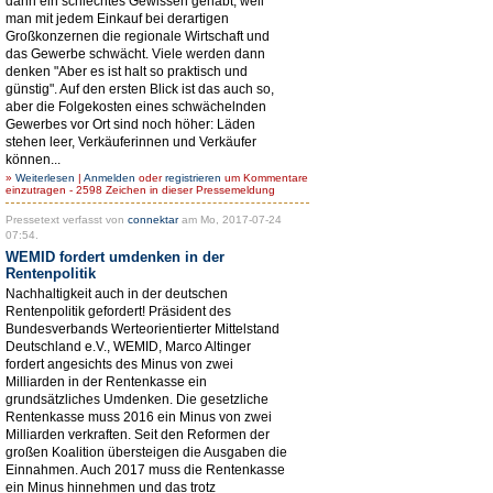
dann ein schlechtes Gewissen gehabt, weil
man mit jedem Einkauf bei derartigen
Großkonzernen die regionale Wirtschaft und
das Gewerbe schwächt. Viele werden dann
denken "Aber es ist halt so praktisch und
günstig". Auf den ersten Blick ist das auch so,
aber die Folgekosten eines schwächelnden
Gewerbes vor Ort sind noch höher: Läden
stehen leer, Verkäuferinnen und Verkäufer
können...
»
Weiterlesen
|
Anmelden
oder
registrieren
um Kommentare
einzutragen - 2598 Zeichen in dieser Pressemeldung
Pressetext verfasst von
connektar
am Mo, 2017-07-24
07:54.
WEMID fordert umdenken in der
Rentenpolitik
Nachhaltigkeit auch in der deutschen
Rentenpolitik gefordert! Präsident des
Bundesverbands Werteorientierter Mittelstand
Deutschland e.V., WEMID, Marco Altinger
fordert angesichts des Minus von zwei
Milliarden in der Rentenkasse ein
grundsätzliches Umdenken. Die gesetzliche
Rentenkasse muss 2016 ein Minus von zwei
Milliarden verkraften. Seit den Reformen der
großen Koalition übersteigen die Ausgaben die
Einnahmen. Auch 2017 muss die Rentenkasse
ein Minus hinnehmen und das trotz