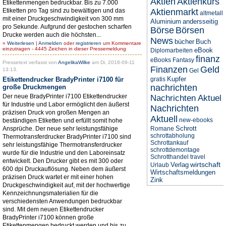
Aktien
Aktienkurs
Etikettenmengen bedruckbar. Bis zu 7.000
Etiketten pro Tag sind zu bewältigen und das
Aktienmarkt
altmetall
mit einer Druckgeschwindigkeit von 300 mm
Aluminium
andersseitig
pro Sekunde. Aufgrund der gestochen scharfen
Börse
Börsen
Drucke werden auch die höchsten...
News
bücher
Buch
»
Weiterlesen
|
Anmelden
oder
registrieren
um Kommentare
einzutragen - 4445 Zeichen in dieser Pressemeldung
eBook
Diplomarbeiten
finanz
eBooks
Fantasy
Pressetext verfasst von
AngelikaWilke
am Di, 2018-09-11
Finanzen
Geld
13:13.
Gel
Kupfer
Etikettendrucker BradyPrinter i7100 für
gratis
nachrichten
große Druckmengen
Der neue BradyPrinter i7100 Etikettendrucker
Nachrichten Aktuel
für Industrie und Labor ermöglicht den äußerst
Nachrichten
präzisen Druck von großen Mengen an
Aktuell
new-ebooks
beständigen Etiketten und erfüllt somit hohe
Schrott
Ansprüche. Der neue sehr leistungsfähige
Romane
schrottabholung
Thermotransferdrucker BradyPrinter i7100 sind
Schrottankauf
sehr leistungsfähige Thermotransferdrucker
schrottdemontage
wurde für die Industrie und den Laboreinsatz
Schrotthandel
travel
entwickelt. Den Drucker gibt es mit 300 oder
wirtschaft
Verlag
Urlaub
600 dpi Druckauflösung. Neben dem äußerst
Wirtschaftsmeldungen
präzisen Druck wartet er mit einer hohen
Zink
Druckgeschwindigkeit auf, mit der hochwertige
Kennzeichnungsmaterialien für die
verschiedensten Anwendungen bedruckbar
sind. Mit dem neuen Etikettendrucker
BradyPrinter i7100 können große
Etikettenmengen bedruckt werden und bis zu