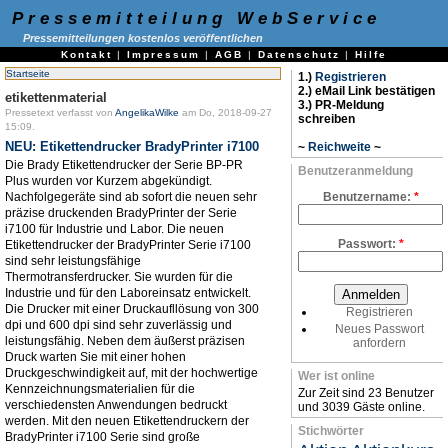
Pressemitteilung WebService
Pressemitteilungen kostenlos veröffentlichen
Kontakt
|
Impressum
|
AGB
|
Datenschutz
|
Hilfe
Startseite
1.)
Registrieren
2.) eMail Link bestätigen
etikettenmaterial
3.) PR-Meldung
Pressetext verfasst von
AngelikaWilke
am Do, 2018-09-27
schreiben
15:09.
NEU: Etikettendrucker BradyPrinter i7100
~
Reichweite
~
Die Brady Etikettendrucker der Serie BP-PR
Benutzeranmeldung
Plus wurden vor Kurzem abgekündigt.
Nachfolgegeräte sind ab sofort die neuen sehr
Benutzername:
*
präzise druckenden BradyPrinter der Serie
i7100 für Industrie und Labor. Die neuen
Passwort:
*
Etikettendrucker der BradyPrinter Serie i7100
sind sehr leistungsfähige
Thermotransferdrucker. Sie wurden für die
Industrie und für den Laboreinsatz entwickelt.
Die Drucker mit einer Druckaufllösung von 300
Registrieren
dpi und 600 dpi sind sehr zuverlässig und
Neues Passwort
leistungsfähig. Neben dem äußerst präzisen
anfordern
Druck warten Sie mit einer hohen
Druckgeschwindigkeit auf, mit der hochwertige
Wer ist online
Kennzeichnungsmaterialien für die
Zur Zeit sind 23 Benutzer
verschiedensten Anwendungen bedruckt
und 3039 Gäste online.
werden. Mit den neuen Etikettendruckern der
Stichwörter
BradyPrinter i7100 Serie sind große