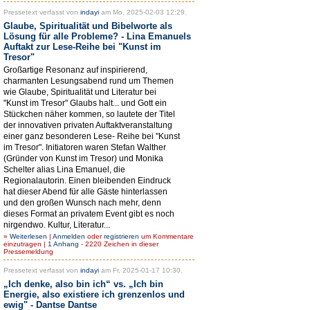
Pressetext verfasst von
indayi
am Mo, 2025-02-03 12:29.
Glaube, Spiritualität und Bibelworte als
Lösung für alle Probleme? - Lina Emanuels
Auftakt zur Lese-Reihe bei "Kunst im
Tresor"
Großartige Resonanz auf inspirierend,
charmanten Lesungsabend rund um Themen
wie Glaube, Spiritualität und Literatur bei
"Kunst im Tresor" Glaubs halt... und Gott ein
Stückchen näher kommen, so lautete der Titel
der innovativen privaten Auftaktveranstaltung
einer ganz besonderen Lese- Reihe bei "Kunst
im Tresor". Initiatoren waren Stefan Walther
(Gründer von Kunst im Tresor) und Monika
Schelter alias Lina Emanuel, die
Regionalautorin. Einen bleibenden Eindruck
hat dieser Abend für alle Gäste hinterlassen
und den großen Wunsch nach mehr, denn
dieses Format an privatem Event gibt es noch
nirgendwo. Kultur, Literatur...
»
Weiterlesen
|
Anmelden
oder
registrieren
um Kommentare
einzutragen |
1 Anhang
- 2220 Zeichen in dieser
Pressemeldung
Pressetext verfasst von
indayi
am Fr, 2025-01-17 10:30.
„Ich denke, also bin ich“ vs. „Ich bin
Energie, also existiere ich grenzenlos und
ewig" - Dantse Dantse