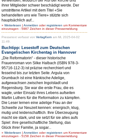
verwenden, wodurch der Ruf der Kirche und
ihrer Mitglieder schwer beschädigt werde. Der
umstrittene Artikel mit dem Titel «Sie
behandelten uns wie Tiere» stützte sich
hauptsächlich auf...
»
Weiterlesen
|
Anmelden
oder
registrieren
um Kommentare
einzutragen - 5987 Zeichen in dieser Pressemeldung
Pressetext verfasst von
VerlagKern
am Mi, 2025-04-02
11:49.
Buchtipp: Lesestoff zum Deutschen
Evangelischen Kirchentag in Hannover
„Die Reformatorin“ - dieser historische
Frauenroman von Silke Halbach (ISBN 978-3-
95716-112-3) ist präzise recherchiert und
fesselnd bis zur letzten Seite. Argula von
Grumbach ist eine fränkische Adelige,
aufgewachsen zwischen Ingolstadt und
Regensburg. Sie war die erste Frau, die es
wagte, unter Einsatz ihres Lebens aufseiten
Martin Luthers für die Reformation zu kämpfen.
Die Leser lernen eine adelige Frau an der
Schwelle zur Neuzeit kennen: energisch, klug,
mutig und leidenschaftlich. Ihre Überzeugung
macht sie stark, und sie setzt für sie alles aufs
Spiel: ihre gesellschaftliche Stellung, das
Glück ihrer Familie, ja sogar...
»
Weiterlesen
|
Anmelden
oder
registrieren
um Kommentare
einzutragen - 5158 Zeichen in dieser Pressemeldung