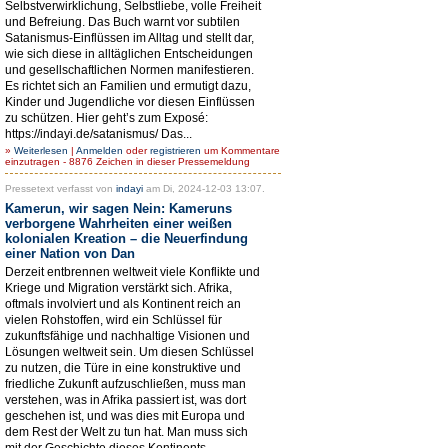
Selbstverwirklichung, Selbstliebe, volle Freiheit
und Befreiung. Das Buch warnt vor subtilen
Satanismus-Einflüssen im Alltag und stellt dar,
wie sich diese in alltäglichen Entscheidungen
und gesellschaftlichen Normen manifestieren.
Es richtet sich an Familien und ermutigt dazu,
Kinder und Jugendliche vor diesen Einflüssen
zu schützen. Hier geht’s zum Exposé:
https://indayi.de/satanismus/ Das...
»
Weiterlesen
|
Anmelden
oder
registrieren
um Kommentare
einzutragen - 8876 Zeichen in dieser Pressemeldung
Pressetext verfasst von
indayi
am Di, 2024-12-03 13:07.
Kamerun, wir sagen Nein: Kameruns
verborgene Wahrheiten einer weißen
kolonialen Kreation – die Neuerfindung
einer Nation von Dan
Derzeit entbrennen weltweit viele Konflikte und
Kriege und Migration verstärkt sich. Afrika,
oftmals involviert und als Kontinent reich an
vielen Rohstoffen, wird ein Schlüssel für
zukunftsfähige und nachhaltige Visionen und
Lösungen weltweit sein. Um diesen Schlüssel
zu nutzen, die Türe in eine konstruktive und
friedliche Zukunft aufzuschließen, muss man
verstehen, was in Afrika passiert ist, was dort
geschehen ist, und was dies mit Europa und
dem Rest der Welt zu tun hat. Man muss sich
mit der Geschichte dieses Kontinents