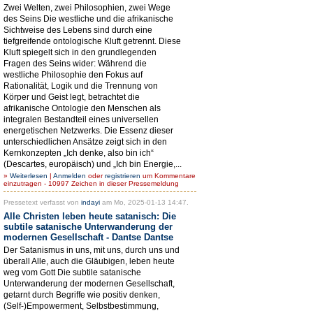
Zwei Welten, zwei Philosophien, zwei Wege
des Seins Die westliche und die afrikanische
Sichtweise des Lebens sind durch eine
tiefgreifende ontologische Kluft getrennt. Diese
Kluft spiegelt sich in den grundlegenden
Fragen des Seins wider: Während die
westliche Philosophie den Fokus auf
Rationalität, Logik und die Trennung von
Körper und Geist legt, betrachtet die
afrikanische Ontologie den Menschen als
integralen Bestandteil eines universellen
energetischen Netzwerks. Die Essenz dieser
unterschiedlichen Ansätze zeigt sich in den
Kernkonzepten „Ich denke, also bin ich“
(Descartes, europäisch) und „Ich bin Energie,...
»
Weiterlesen
|
Anmelden
oder
registrieren
um Kommentare
einzutragen - 10997 Zeichen in dieser Pressemeldung
Pressetext verfasst von
indayi
am Mo, 2025-01-13 14:47.
Alle Christen leben heute satanisch: Die
subtile satanische Unterwanderung der
modernen Gesellschaft - Dantse Dantse
Der Satanismus in uns, mit uns, durch uns und
überall Alle, auch die Gläubigen, leben heute
weg vom Gott Die subtile satanische
Unterwanderung der modernen Gesellschaft,
getarnt durch Begriffe wie positiv denken,
(Self-)Empowerment, Selbstbestimmung,