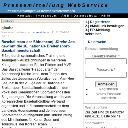
Pressemitteilung WebService
Pressemitteilungen kostenlos veröffentlichen
Kontakt
|
Impressum
|
AGB
|
Datenschutz
|
Hilfe
Startseite
1.)
Registrieren
2.) eMail Link bestätigen
glaube
3.) PR-Meldung
Pressetext verfasst von
connektar
am Fr, 2025-10-10
schreiben
14:31.
Baseballteam der Shincheonji-Kirche Jesu
~
Reichweite
~
gewinnt die 16. nationale Breitensport-
Benutzeranmeldung
Baseballmeisterschaft
Erfolg durch systematisches Training und
Benutzername:
*
Teamgeist - Auszeichnungen in mehreren
Kategorien, darunter Bester Pitcher und MVP
Das Baseballteam "Headquarter" der
Passwort:
*
Shincheonji-Kirche Jesu, dem Tempel des
Zeltes des Zeugnisses (Vorsitzender: Man-Hee
Lee) hat in der 2. Liga der 16. nationalen
Breitensport-Baseballmeisterschaft um den
Registrieren
Pokal des Koreanischen Sportverbands den
Neues Passwort
Sieg errungen. Die Veranstaltung wurde vom
anfordern
Koreanischen Baseball-Softball-Verband
organisiert und in Zusammenarbeit mit dem
Wer ist online
Landkreis Hoengseong und dem dortigen
Zur Zeit sind 20 Benutzer
Sportverband durchgeführt (mit Unterstützung
und 4131 Gäste online.
des Ministeriums für Kultur, Sport und
Stichwörter
Tourismus, der Koreanischen