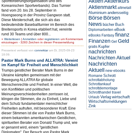
Aktien
Aktienkurs
Sportförderungsorganisation und des
Koreanischen Sportverbands). Das Turnier
Aktienmarkt
altmetall
fand vom 20. bis 28. September in
Aluminium
andersseitig
Hoengseong in der Provinz Gangwon statt.
Börse
Börsen
Diese Meisterschaft, die sich als das
News
bücher
Buch
bedeutendste Baseballturnier im Bereich des
Breitensports in Korea etabliert hat, vereinte
eBook
Diplomarbeiten
finanz
rund 30 Teams und über 800...
eBooks
Fantasy
»
Weiterlesen
|
Anmelden
oder
registrieren
um Kommentare
Finanzen
Geld
Gel
einzutragen - 3283 Zeichen in dieser Pressemeldung
Kupfer
gratis
Pressetext verfasst von
connektar
am Di, 2025-09-23
nachrichten
18:09.
Nachrichten Aktuel
Pastor Mark Burns und ALLATRA: Vereint
Nachrichten
im Kampf für Freiheit und Menschlichkeit
Aktuell
Trumps geistlicher Berater Mark Burns in der
new-ebooks
Ukraine kämpfen gemeinsam mit der
Schrott
Romane
Bewegung ALLATRA für globale
schrottabholung
Schrottankauf
Menschenrechte und Freiheit. In einer Welt, die
schrottdemontage
von Konflikten und politischen
Schrotthandel
travel
Meinungsverschiedenheiten zerrissen ist,
wirtschaft
Verlag
Urlaub
klingen die Stimmen, die zu Einheit, Liebe und
Wirtschaftsmeldungen
dem Schutz fundamentaler menschlicher
Zink
Freiheiten aufrufen, mit besonderer Kraft. Eine
dieser Stimmen ist die von Pastor Mark Burns,
einem bekannten amerikanischen Geistlichen,
spirituellen Berater von Donald Trump und, wie
er genannt wird, einem "geistlichen
Diplomaten". Der Besuch von Pastor Mark