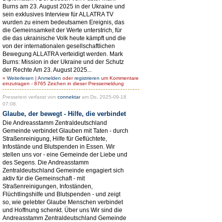
Burns am 23. August 2025 in der Ukraine und
sein exklusives Interview für ALLATRA TV
wurden zu einem bedeutsamen Ereignis, das
die Gemeinsamkeit der Werte unterstrich, für
die das ukrainische Volk heute kämpft und die
von der internationalen gesellschaftlichen
Bewegung ALLATRA verteidigt werden. Mark
Burns: Mission in der Ukraine und der Schutz
der Rechte Am 23. August 2025...
»
Weiterlesen
|
Anmelden
oder
registrieren
um Kommentare
einzutragen - 8765 Zeichen in dieser Pressemeldung
Pressetext verfasst von
connektar
am Do, 2025-09-18
07:08.
Glaube, der bewegt - Hilfe, die verbindet
Die Andreasstamm Zentraldeutschland
Gemeinde verbindet Glauben mit Taten - durch
Straßenreinigung, Hilfe für Geflüchtete,
Infostände und Blutspenden in Essen. Wir
stellen uns vor - eine Gemeinde der Liebe und
des Segens. Die Andreasstamm
Zentraldeutschland Gemeinde engagiert sich
aktiv für die Gemeinschaft - mit
Straßenreinigungen, Infoständen,
Flüchtlingshilfe und Blutspenden - und zeigt
so, wie gelebter Glaube Menschen verbindet
und Hoffnung schenkt. Über uns Wir sind die
Andreasstamm Zentraldeutschland Gemeinde