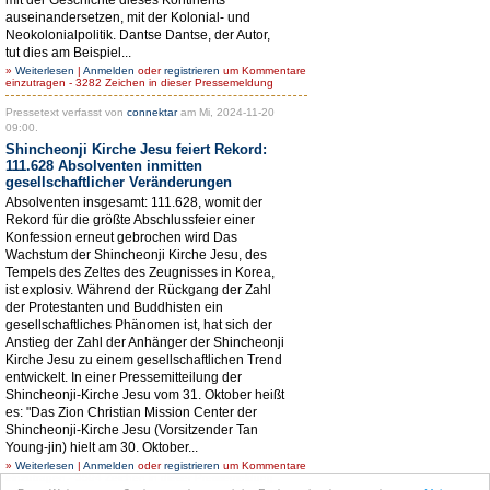
auseinandersetzen, mit der Kolonial- und
Neokolonialpolitik. Dantse Dantse, der Autor,
tut dies am Beispiel...
»
Weiterlesen
|
Anmelden
oder
registrieren
um Kommentare
einzutragen - 3282 Zeichen in dieser Pressemeldung
Pressetext verfasst von
connektar
am Mi, 2024-11-20
09:00.
Shincheonji Kirche Jesu feiert Rekord:
111.628 Absolventen inmitten
gesellschaftlicher Veränderungen
Absolventen insgesamt: 111.628, womit der
Rekord für die größte Abschlussfeier einer
Konfession erneut gebrochen wird Das
Wachstum der Shincheonji Kirche Jesu, des
Tempels des Zeltes des Zeugnisses in Korea,
ist explosiv. Während der Rückgang der Zahl
der Protestanten und Buddhisten ein
gesellschaftliches Phänomen ist, hat sich der
Anstieg der Zahl der Anhänger der Shincheonji
Kirche Jesu zu einem gesellschaftlichen Trend
entwickelt. In einer Pressemitteilung der
Shincheonji-Kirche Jesu vom 31. Oktober heißt
es: "Das Zion Christian Mission Center der
Shincheonji-Kirche Jesu (Vorsitzender Tan
Young-jin) hielt am 30. Oktober...
»
Weiterlesen
|
Anmelden
oder
registrieren
um Kommentare
einzutragen - 3594 Zeichen in dieser Pressemeldung