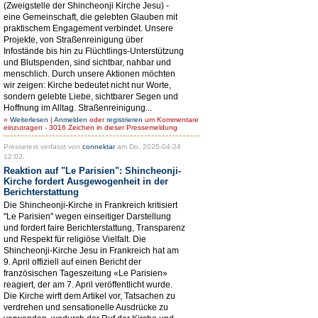
(Zweigstelle der Shincheonji Kirche Jesu) -
eine Gemeinschaft, die gelebten Glauben mit
praktischem Engagement verbindet. Unsere
Projekte, von Straßenreinigung über
Infostände bis hin zu Flüchtlings-Unterstützung
und Blutspenden, sind sichtbar, nahbar und
menschlich. Durch unsere Aktionen möchten
wir zeigen: Kirche bedeutet nicht nur Worte,
sondern gelebte Liebe, sichtbarer Segen und
Hoffnung im Alltag. Straßenreinigung...
»
Weiterlesen
|
Anmelden
oder
registrieren
um Kommentare
einzutragen - 3016 Zeichen in dieser Pressemeldung
Pressetext verfasst von
connektar
am Do, 2025-04-24
12:02.
Reaktion auf "Le Parisien": Shincheonji-
Kirche fordert Ausgewogenheit in der
Berichterstattung
Die Shincheonji-Kirche in Frankreich kritisiert
"Le Parisien" wegen einseitiger Darstellung
und fordert faire Berichterstattung, Transparenz
und Respekt für religiöse Vielfalt. Die
Shincheonji-Kirche Jesu in Frankreich hat am
9. April offiziell auf einen Bericht der
französischen Tageszeitung «Le Parisien»
reagiert, der am 7. April veröffentlicht wurde.
Die Kirche wirft dem Artikel vor, Tatsachen zu
verdrehen und sensationelle Ausdrücke zu