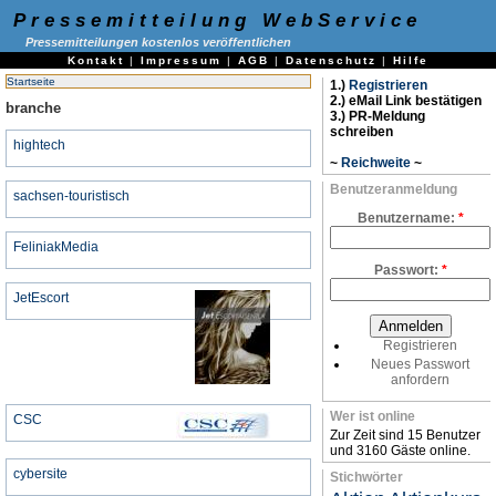
Pressemitteilung WebService
Pressemitteilungen kostenlos veröffentlichen
Kontakt
|
Impressum
|
AGB
|
Datenschutz
|
Hilfe
Startseite
1.)
Registrieren
2.) eMail Link bestätigen
branche
3.) PR-Meldung
schreiben
hightech
~
Reichweite
~
Benutzeranmeldung
sachsen-touristisch
Benutzername:
*
FeliniakMedia
Passwort:
*
JetEscort
Registrieren
Neues Passwort
anfordern
Wer ist online
CSC
Zur Zeit sind 15 Benutzer
und 3160 Gäste online.
cybersite
Stichwörter