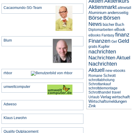
Aktien
Aktienkurs
Aktienmarkt
Cacaomundo-SG-Team
altmetall
Aluminium
andersseitig
Börse
Börsen
News
bücher
Buch
eBook
Diplomarbeiten
finanz
eBooks
Fantasy
Finanzen
Geld
Blum
Gel
Kupfer
gratis
nachrichten
Nachrichten Aktuel
Nachrichten
Aktuell
new-ebooks
rhbor
Schrott
Romane
schrottabholung
Schrottankauf
umweltcomputer
schrottdemontage
Schrotthandel
travel
wirtschaft
Verlag
Urlaub
Wirtschaftsmeldungen
Adweso
Zink
Klaus Lewohn
Quality Outplacement