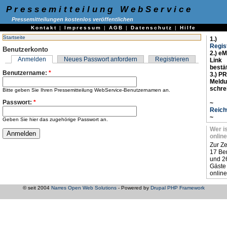
Pressemitteilung WebService
Pressemitteilungen kostenlos veröffentlichen
Kontakt
|
Impressum
|
AGB
|
Datenschutz
|
Hilfe
Startseite
1.)
Regis
Benutzerkonto
2.) eM
Anmelden
Neues Passwort anfordern
Registrieren
Link
bestä
Benutzername:
*
3.) PR
Meld
schre
Bitte geben Sie Ihren Pressemitteilung WebService-Benutzernamen an.
Passwort:
*
~
Reich
~
Geben Sie hier das zugehörige Passwort an.
Wer i
online
Zur Ze
17 Be
und 2
Gäste
online
© seit 2004
Narres Open Web Solutions
- Powered by
Drupal PHP Framework