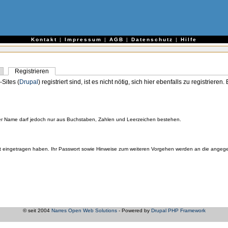
e
Kontakt
|
Impressum
|
AGB
|
Datenschutz
|
Hilfe
Registrieren
-Sites (
Drupal
) registriert sind, ist es nicht nötig, sich hier ebenfalls zu registriere
er Name darf jedoch nur aus Buchstaben, Zahlen und Leerzeichen bestehen.
orrekt eingetragen haben. Ihr Passwort sowie Hinweise zum weiteren Vorgehen werden an die ange
© seit 2004
Narres Open Web Solutions
- Powered by
Drupal PHP Framework