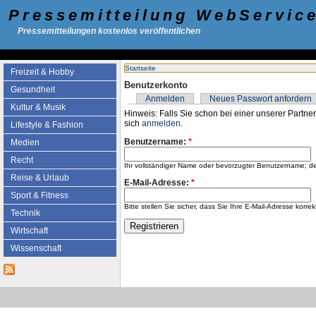
Pressemitteilung WebServic
Pressemitteilungen kostenlos veröffentlichen
Startseite
Freizeit & Hobby
Benutzerkonto
Gesundheit
Anmelden
Neues Passwort anfordern
Kultur & Musik
Hinweis: Falls Sie schon bei einer unserer Partner
sich
anmelden
.
Lifestyle & Fashion
Benutzername:
*
Medien
Recht
Ihr vollständiger Name oder bevorzugter Benutzername; d
Reise & Urlaub
E-Mail-Adresse:
*
Sport & Fitness
Bitte stellen Sie sicher, dass Sie Ihre E-Mail-Adresse k
Technik
Wirtschaft
Wissenschaft