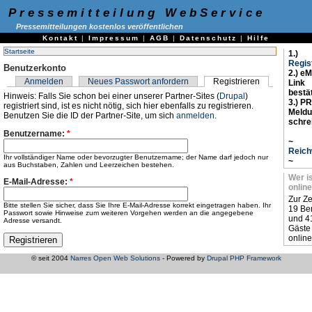
Pressemitteilung WebService
Pressemitteilungen kostenlos veröffentlichen
Kontakt
|
Impressum
|
AGB
|
Datenschutz
|
Hilfe
Startseite
1.)
Regis
Benutzerkonto
2.) eM
Anmelden
Neues Passwort anfordern
Registrieren
Link
bestä
Hinweis: Falls Sie schon bei einer unserer Partner-Sites (
Drupal
)
3.) PR
registriert sind, ist es nicht nötig, sich hier ebenfalls zu registrieren.
Meld
Benutzen Sie die ID der Partner-Site, um sich
anmelden
.
schre
Benutzername:
*
~
Reich
Ihr vollständiger Name oder bevorzugter Benutzername; der Name darf jedoch nur
~
aus Buchstaben, Zahlen und Leerzeichen bestehen.
Wer i
E-Mail-Adresse:
*
online
Zur Ze
Bitte stellen Sie sicher, dass Sie Ihre E-Mail-Adresse korrekt eingetragen haben. Ihr
19 Be
Passwort sowie Hinweise zum weiteren Vorgehen werden an die angegebene
und 4
Adresse versandt.
Gäste
online
© seit 2004
Narres Open Web Solutions
- Powered by
Drupal PHP Framework