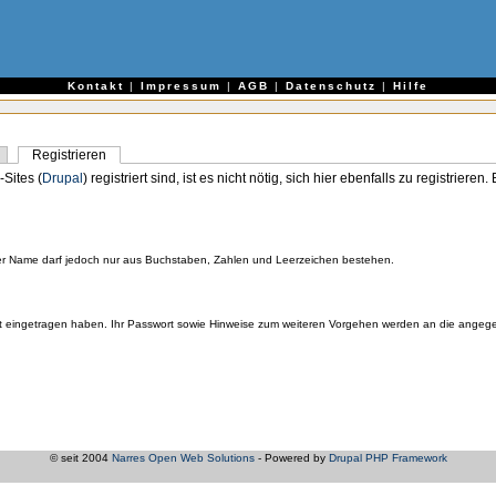
e
Kontakt
|
Impressum
|
AGB
|
Datenschutz
|
Hilfe
Registrieren
-Sites (
Drupal
) registriert sind, ist es nicht nötig, sich hier ebenfalls zu registriere
er Name darf jedoch nur aus Buchstaben, Zahlen und Leerzeichen bestehen.
orrekt eingetragen haben. Ihr Passwort sowie Hinweise zum weiteren Vorgehen werden an die ange
© seit 2004
Narres Open Web Solutions
- Powered by
Drupal PHP Framework