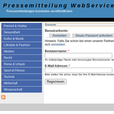
Pressemitteilung WebServic
Pressemitteilungen kostenlos veröffentlichen
Startseite
Freizeit & Hobby
Benutzerkonto
Gesundheit
Anmelden
Neues Passwort anfordern
Kultur & Musik
Hinweis: Falls Sie schon bei einer unserer Partner
sich
anmelden
.
Lifestyle & Fashion
Benutzername:
*
Medien
Recht
Ihr vollständiger Name oder bevorzugter Benutzername; d
Reise & Urlaub
E-Mail-Adresse:
*
Sport & Fitness
Bitte stellen Sie sicher, dass Sie Ihre E-Mail-Adresse k
Technik
Wirtschaft
Wissenschaft