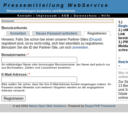
Pressemitteilung WebService
Pressemitteilungen kostenlos veröffentlichen
Kontakt
|
Impressum
|
AGB
|
Datenschutz
|
Hilfe
Startseite
1.)
Regis
Benutzerkonto
2.) eM
Anmelden
Neues Passwort anfordern
Registrieren
Link
bestä
Hinweis: Falls Sie schon bei einer unserer Partner-Sites (
Drupal
)
3.) PR
registriert sind, ist es nicht nötig, sich hier ebenfalls zu registrieren.
Meld
Benutzen Sie die ID der Partner-Site, um sich
anmelden
.
schre
Benutzername:
*
~
Reich
Ihr vollständiger Name oder bevorzugter Benutzername; der Name darf jedoch nur
~
aus Buchstaben, Zahlen und Leerzeichen bestehen.
Wer i
E-Mail-Adresse:
*
online
Zur Ze
Bitte stellen Sie sicher, dass Sie Ihre E-Mail-Adresse korrekt eingetragen haben. Ihr
13 Be
Passwort sowie Hinweise zum weiteren Vorgehen werden an die angegebene
und 3
Adresse versandt.
Gäste
online
© seit 2004
Narres Open Web Solutions
- Powered by
Drupal PHP Framework