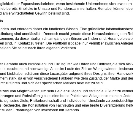
Möglichkeit der Expansionsdarlehen, wenn bestehende Unternehmen sich erweiter
rieb bereits Einblicke in Umsatz und Kundenstamm erhalten. Rentabel können eben
am erwirtschafteten Gewinn beteiligt sind.
do
bunden und erfordern daher ein fundiertes Wissen. Eine gründliche Informationsbe
findung sind unerlässlich. Dennoch macht gerade diese Herausforderung den Reiz 
mmen, da diese häufig nicht an gängigen Börsen zu finden sind. Herando bietet
n sind, in Kontakt zu treten. Die Plattform ist dabei nur Vermittler zwischen Anle
heiden Sie selbst nach Ihren eigenen Vorlieben.
er Herando auch Immobilien und Luxusgüter wie Uhren und Oldtimer, die sich als
uch Luxusuhren und hochwertige Autos im Laufe der Zeit an Wert gewinnen, insbeson
und Liebhaber schätzen diese Luxusgüter aufgrund ihres Designs, ihrer Handwerks
imern stark, da er von verschiedenen Faktoren wie dem Zustand, der Marke und de
urchzuführen und sich des spezifischen Marktes bewusst zu sein.
Vielzahl von Möglichkeiten, um sein Geld anzulegen und es für die Zukunft zu verm
hrungen und Rohstoffen gibt es eine breite Palette von Anlageinstrumenten. Jede I
ichtig, seine Ziele, Risikobereitschaft und individuellen Umstände zu berücksicht
he Recherche, die Konsultation von Fachleuten und eine breite Diversifizierung hel
hr zu den Erfahrungen von Investoren mit Herando .