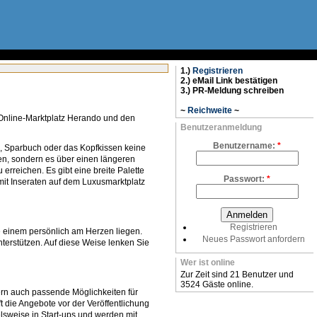
1.)
Registrieren
2.) eMail Link bestätigen
3.) PR-Meldung schreiben
~
Reichweite
~
 Online-Marktplatz Herando und den
Benutzeranmeldung
Benutzername:
*
to, Sparbuch oder das Kopfkissen keine
en, sondern es über einen längeren
 erreichen. Es gibt eine breite Palette
Passwort:
*
 mit Inseraten auf dem Luxusmarktplatz
Registrieren
ie einem persönlich am Herzen liegen.
Neues Passwort anfordern
terstützen. Auf diese Weise lenken Sie
Wer ist online
Zur Zeit sind 21 Benutzer und
3524 Gäste online.
ern auch passende Möglichkeiten für
t die Angebote vor der Veröffentlichung
elsweise in Start-ups und werden mit