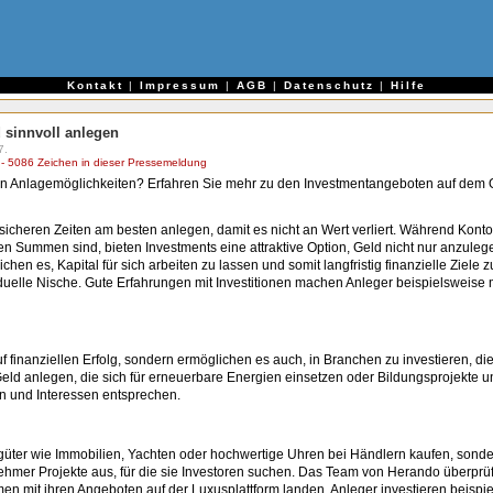
e
Kontakt
|
Impressum
|
AGB
|
Datenschutz
|
Hilfe
 sinnvoll anlegen
7.
 5086 Zeichen in dieser Pressemeldung
iven Anlagemöglichkeiten? Erfahren Sie mehr zu den Investmentangeboten auf dem
nsicheren Zeiten am besten anlegen, damit es nicht an Wert verliert. Während Kon
n Summen sind, bieten Investments eine attraktive Option, Geld nicht nur anzuleg
n es, Kapital für sich arbeiten zu lassen und somit langfristig finanzielle Ziele zu
iduelle Nische. Gute Erfahrungen mit Investitionen machen Anleger beispielsweise
f finanziellen Erfolg, sondern ermöglichen es auch, in Branchen zu investieren, d
d anlegen, die sich für erneuerbare Energien einsetzen oder Bildungsprojekte un
n und Interessen entsprechen.
sgüter wie Immobilien, Yachten oder hochwertige Uhren bei Händlern kaufen, sond
ehmer Projekte aus, für die sie Investoren suchen. Das Team von Herando überprüf
hmen mit ihren Angeboten auf der Luxusplattform landen. Anleger investieren beispi