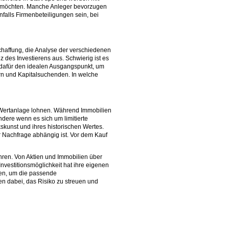
n möchten. Manche Anleger bevorzugen
falls Firmenbeteiligungen sein, bei
schaffung, die Analyse der verschiedenen
des Investierens aus. Schwierig ist es
 dafür den idealen Ausgangspunkt, um
gern und Kapitalsuchenden. In welche
 Wertanlage lohnen. Während Immobilien
dere wenn es sich um limitierte
kunst und ihres historischen Wertes.
r Nachfrage abhängig ist. Vor dem Kauf
ehren. Von Aktien und Immobilien über
nvestitionsmöglichkeit hat ihre eigenen
igen, um die passende
fen dabei, das Risiko zu streuen und