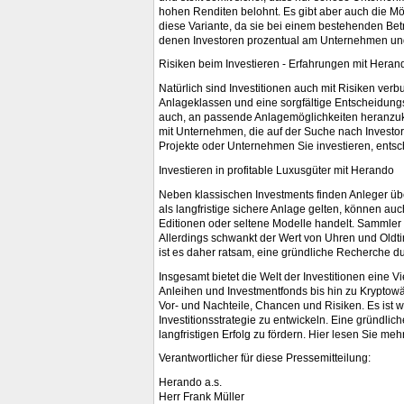
hohen Renditen belohnt. Es gibt aber auch die 
diese Variante, da sie bei einem bestehenden Bet
denen Investoren prozentual am Unternehmen und 
Risiken beim Investieren - Erfahrungen mit Heran
Natürlich sind Investitionen auch mit Risiken ver
Anlageklassen und eine sorgfältige Entscheidungs
auch, an passende Anlagemöglichkeiten heranzuko
mit Unternehmen, die auf der Suche nach Investore
Projekte oder Unternehmen Sie investieren, entsc
Investieren in profitable Luxusgüter mit Herando
Neben klassischen Investments finden Anleger üb
als langfristige sichere Anlage gelten, können a
Editionen oder seltene Modelle handelt. Sammler 
Allerdings schwankt der Wert von Uhren und Oldt
ist es daher ratsam, eine gründliche Recherche d
Insgesamt bietet die Welt der Investitionen eine 
Anleihen und Investmentfonds bis hin zu Kryptowä
Vor- und Nachteile, Chancen und Risiken. Es ist w
Investitionsstrategie zu entwickeln. Eine gründlic
langfristigen Erfolg zu fördern. Hier lesen Sie me
Verantwortlicher für diese Pressemitteilung:
Herando a.s.
Herr Frank Müller