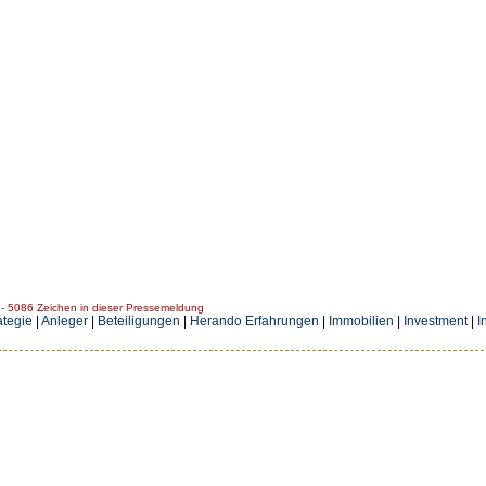
 5086 Zeichen in dieser Pressemeldung
ategie
|
Anleger
|
Beteiligungen
|
Herando Erfahrungen
|
Immobilien
|
Investment
|
I