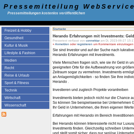
Pressemitteilung WebServic
Pressemitteilungen kostenlos veröffentlichen
Startseite
Freizeit & Hobby
Herando Erfahrungen mit Investments: Geld
Gesundheit
Pressetext verfasst von
connektar
am Di, 2023-06-27 15:1
»
Anmelden
oder
registrieren
um Kommentare einzutragen -
Kultur & Musik
Sie sind Investor und auf der Suche nach lukrat
Lifestyle & Fashion
Herando Erfahrungen mit Investments.
Medien
Viele Menschen fragen sich, wie sie ihr Geld in u
geeigneten Orte für die Aufbewahrung von größere
Recht
Zeitraum sogar zu vermehren. Investments ermögliche
Reise & Urlaub
an Anlagemöglichkeiten - so finden Sie Ihre indiv
Herando .
Sport & Fitness
Investieren und zugleich Projekte vorantreiben
Technik
Investments bieten jedoch nicht nur die Chance au
Wirtschaft
So können Sie beispielsweise bei Unternehmen Gel
Wissenschaft
Ihr Geld in Unternehmen, die Ihren eigenen Werte
Erfahrungen mit Herando im Bereich Investitionen
Bei Herando können Interessierte nicht nur Luxu
Investments finden. Gleichzeitig schreiben Untern
und stellt somit sicher, dass nur seriöse Unterne