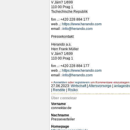
V Jám? 1/699
110 00 Prag 1
Tschechische Republik
fon ..: +420 228 884 177
web ..:
https://www.herando.com
email :
info@herando.com
Pressekontakt:
Herando a.s.
Herr Frank Müller
V Jám? 1/699
110 00 Prag 1
fon ..: +420 228 884 177
web ..:
https://www.herando.com
email :
info@herando.com
»
Anmelden
oder
registrieren
um Kommentare einzutragen -
27.06.2023:
Wirtschaft
|
Altersvorsorge
|
anlagestr
|
Rendite
|
Risiko
Über connektar
Vorname
connektar.de
Nachname
Presseverteiler
Homepage