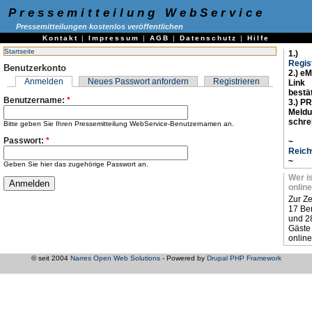
Pressemitteilung WebService
Pressemitteilungen kostenlos veröffentlichen
Kontakt
|
Impressum
|
AGB
|
Datenschutz
|
Hilfe
Startseite
1.)
Regis
Benutzerkonto
2.) eM
Anmelden
Neues Passwort anfordern
Registrieren
Link
bestä
Benutzername:
*
3.) PR
Meld
schre
Bitte geben Sie Ihren Pressemitteilung WebService-Benutzernamen an.
Passwort:
*
~
Reich
~
Geben Sie hier das zugehörige Passwort an.
Wer i
online
Zur Ze
17 Be
und 2
Gäste
online
© seit 2004
Narres Open Web Solutions
- Powered by
Drupal PHP Framework