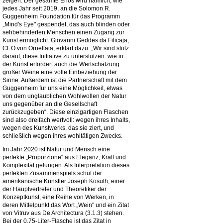
zeigen. Der gesamte Erlös wird nämlich, wie
jedes Jahr seit 2019, an die Solomon R.
Guggenheim Foundation für das Programm
„Mind's Eye" gespendet, das auch blinden oder
sehbehinderten Menschen einen Zugang zur
Kunst ermöglicht. Giovanni Geddes da Filicaja,
CEO von Ornellaia, erklärt dazu: „Wir sind stolz
darauf, diese Initiative zu unterstützen: wie in
der Kunst erfordert auch die Wertschätzung
großer Weine eine volle Einbeziehung der
Sinne. Außerdem ist die Partnerschaft mit dem
Guggenheim für uns eine Möglichkeit, etwas
von dem unglaublichen Wohlwollen der Natur
uns gegenüber an die Gesellschaft
zurückzugeben“. Diese einzigartigen Flaschen
sind also dreifach wertvoll: wegen ihres Inhalts,
wegen des Kunstwerks, das sie ziert, und
schließlich wegen ihres wohltätigen Zwecks.
Im Jahr 2020 ist Natur und Mensch eine
perfekte „Proporzione“ aus Eleganz, Kraft und
Komplexität gelungen. Als Interpretation dieses
perfekten Zusammenspiels schuf der
amerikanische Künstler Joseph Kosuth, einer
der Hauptvertreter und Theoretiker der
Konzeptkunst, eine Reihe von Werken, in
deren Mittelpunkt das Wort „Wein" und ein Zitat
von Vitruv aus De Architectura (3.1.3) stehen.
Bei der 0,75-Liter-Flasche ist das Zitat in