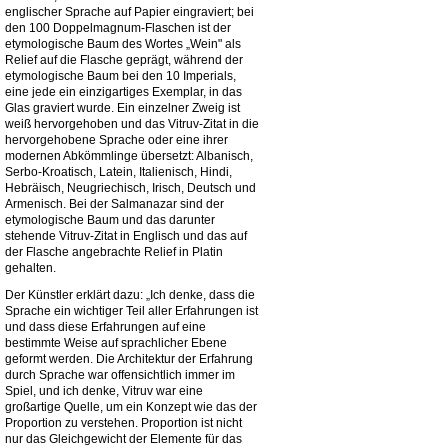
englischer Sprache auf Papier eingraviert; bei
den 100 Doppelmagnum-Flaschen ist der
etymologische Baum des Wortes „Wein" als
Relief auf die Flasche geprägt, während der
etymologische Baum bei den 10 Imperials,
eine jede ein einzigartiges Exemplar, in das
Glas graviert wurde. Ein einzelner Zweig ist
weiß hervorgehoben und das Vitruv-Zitat in die
hervorgehobene Sprache oder eine ihrer
modernen Abkömmlinge übersetzt: Albanisch,
Serbo-Kroatisch, Latein, Italienisch, Hindi,
Hebräisch, Neugriechisch, Irisch, Deutsch und
Armenisch. Bei der Salmanazar sind der
etymologische Baum und das darunter
stehende Vitruv-Zitat in Englisch und das auf
der Flasche angebrachte Relief in Platin
gehalten.
Der Künstler erklärt dazu: „Ich denke, dass die
Sprache ein wichtiger Teil aller Erfahrungen ist
und dass diese Erfahrungen auf eine
bestimmte Weise auf sprachlicher Ebene
geformt werden. Die Architektur der Erfahrung
durch Sprache war offensichtlich immer im
Spiel, und ich denke, Vitruv war eine
großartige Quelle, um ein Konzept wie das der
Proportion zu verstehen. Proportion ist nicht
nur das Gleichgewicht der Elemente für das