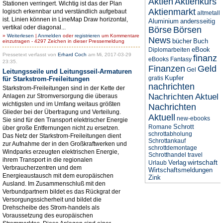
Aktien
Aktienkurs
Stationen verringert. Wichtig ist das der Plan
Aktienmarkt
logisch erkennbar und verständlich aufgebaut
altmetall
ist. Linien können in LineMap Draw horizontal,
Aluminium
andersseitig
vertikal oder diagonal...
Börse
Börsen
»
Weiterlesen
|
Anmelden
oder
registrieren
um Kommentare
News
bücher
Buch
einzutragen - 4297 Zeichen in dieser Pressemeldung
eBook
Diplomarbeiten
Pressetext verfasst von
Erhard Coch
am Mi, 2017-03-29
finanz
eBooks
Fantasy
23:35.
Finanzen
Geld
Gel
Leitungsseile und Leitungsseil-Armaturen
Kupfer
gratis
für Starkstrom-Freileitungen
nachrichten
Starkstrom-Freileitungen sind in der Kette der
Nachrichten Aktuel
Anlagen zur Stromversorgung die überaus
wichtigsten und im Umfang weitaus größten
Nachrichten
Glieder bei der Übertragung und Verteilung.
Aktuell
new-ebooks
Sie sind für den Transport elektrischer Energie
Schrott
Romane
über große Entfernungen nicht zu ersetzen.
schrottabholung
Das Netz der Starkstrom-Freileitungen dient
Schrottankauf
zur Aufnahme der in den Großkraftwerken und
schrottdemontage
Windparks erzeugten elektrischen Energie,
Schrotthandel
travel
ihrem Transport in die regionalen
wirtschaft
Verlag
Urlaub
Verbraucherzentren und dem
Wirtschaftsmeldungen
Energieaustausch mit dem europäischen
Zink
Ausland. Im Zusammenschluß mit den
Verbundpartnern bildet es das Rückgrat der
Versorgungssicherheit und bildet die
Drehscheibe des Strom-handels als
Voraussetzung des europäischen