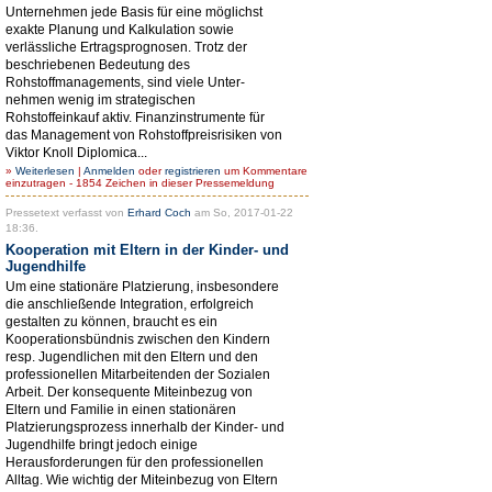
Unternehmen jede Basis für eine möglichst
exakte Planung und Kalkulation sowie
verlässliche Ertragsprognosen. Trotz der
beschriebenen Bedeutung des
Rohstoffmanagements, sind viele Unter-
nehmen wenig im strategischen
Rohstoffeinkauf aktiv. Finanzinstrumente für
das Management von Rohstoffpreisrisiken von
Viktor Knoll Diplomica...
»
Weiterlesen
|
Anmelden
oder
registrieren
um Kommentare
einzutragen - 1854 Zeichen in dieser Pressemeldung
Pressetext verfasst von
Erhard Coch
am So, 2017-01-22
18:36.
Kooperation mit Eltern in der Kinder- und
Jugendhilfe
Um eine stationäre Platzierung, insbesondere
die anschließende Integration, erfolgreich
gestalten zu können, braucht es ein
Kooperationsbündnis zwischen den Kindern
resp. Jugendlichen mit den Eltern und den
professionellen Mitarbeitenden der Sozialen
Arbeit. Der konsequente Miteinbezug von
Eltern und Familie in einen stationären
Platzierungsprozess innerhalb der Kinder- und
Jugendhilfe bringt jedoch einige
Herausforderungen für den professionellen
Alltag. Wie wichtig der Miteinbezug von Eltern