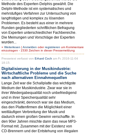
Methode des Experten-Delphis gewählt. Die
Delphi-Methode ist ein systematisches und
mehrstufiges Verfahren zur Untersuchung von
langfristigen und komplex zu lösenden
Problemen. Es besteht aus einer in mehrere
Runden gegliederten schriftlichen Befragung
von Experten unterschiedlicher Fachbereiche.
Die Meinungen und Vorschläge der Experten
wurden...
»
Weiterlesen
|
Anmelden
oder
registrieren
um Kommentare
einzutragen - 1530 Zeichen in dieser Pressemeldung
Pressetext verfasst von
Erhard Coch
am Fr, 2016-11-04
18:15.
Digitalisierung in der Musikindustrie:
Wirtschaftliche Probleme und die Suche
nach alternativen Einnahmequellen
Lange Zeit war die Schallplatte das wichtigste
Medium der Musikindustrie. Zwar war sie in
ihrer Wiedergabequalität noch unbefriedigend
und in ihrer Speicherqualität sehr
eingeschränkt, dennoch war sie das Medium,
das den Plattenfirmen die Möglichkeit einer
weitläufigen Verbreitung der Musik und
dadurch einen großen Gewinn verschaffte. In
den 90er Jahren mischte dann das neue MP3-
Format mit. Zusammen mit der Existenz von
CD-Brennern und der Entstehung von illegalen