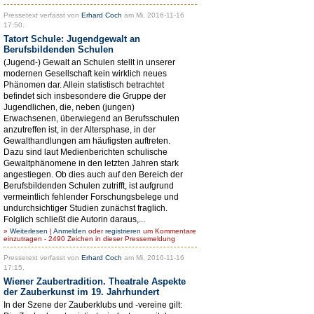
Pressetext verfasst von
Erhard Coch
am Mi, 2016-11-16
17:50.
Tatort Schule: Jugendgewalt an
Berufsbildenden Schulen
(Jugend-) Gewalt an Schulen stellt in unserer
modernen Gesellschaft kein wirklich neues
Phänomen dar. Allein statistisch betrachtet
befindet sich insbesondere die Gruppe der
Jugendlichen, die, neben (jungen)
Erwachsenen, überwiegend an Berufsschulen
anzutreffen ist, in der Altersphase, in der
Gewalthandlungen am häufigsten auftreten.
Dazu sind laut Medienberichten schulische
Gewaltphänomene in den letzten Jahren stark
angestiegen. Ob dies auch auf den Bereich der
Berufsbildenden Schulen zutrifft, ist aufgrund
vermeintlich fehlender Forschungsbelege und
undurchsichtiger Studien zunächst fraglich.
Folglich schließt die Autorin daraus,...
»
Weiterlesen
|
Anmelden
oder
registrieren
um Kommentare
einzutragen - 2490 Zeichen in dieser Pressemeldung
Pressetext verfasst von
Erhard Coch
am Mi, 2016-11-16
17:15.
Wiener Zaubertradition. Theatrale Aspekte
der Zauberkunst im 19. Jahrhundert
In der Szene der Zauberklubs und -vereine gilt: