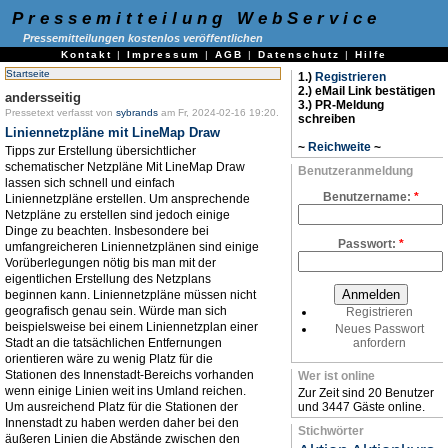
Pressemitteilung WebService
Pressemitteilungen kostenlos veröffentlichen
Kontakt
|
Impressum
|
AGB
|
Datenschutz
|
Hilfe
Startseite
1.)
Registrieren
2.) eMail Link bestätigen
andersseitig
3.) PR-Meldung
Pressetext verfasst von
sybrands
am Fr, 2024-02-16 19:20.
schreiben
Liniennetzpläne mit LineMap Draw
~
Reichweite
~
Tipps zur Erstellung übersichtlicher
schematischer Netzpläne Mit LineMap Draw
Benutzeranmeldung
lassen sich schnell und einfach
Benutzername:
*
Liniennetzpläne erstellen. Um ansprechende
Netzpläne zu erstellen sind jedoch einige
Dinge zu beachten. Insbesondere bei
Passwort:
*
umfangreicheren Liniennetzplänen sind einige
Vorüberlegungen nötig bis man mit der
eigentlichen Erstellung des Netzplans
beginnen kann. Liniennetzpläne müssen nicht
geografisch genau sein. Würde man sich
Registrieren
beispielsweise bei einem Liniennetzplan einer
Neues Passwort
Stadt an die tatsächlichen Entfernungen
anfordern
orientieren wäre zu wenig Platz für die
Stationen des Innenstadt-Bereichs vorhanden
Wer ist online
wenn einige Linien weit ins Umland reichen.
Zur Zeit sind 20 Benutzer
Um ausreichend Platz für die Stationen der
und 3447 Gäste online.
Innenstadt zu haben werden daher bei den
Stichwörter
äußeren Linien die Abstände zwischen den