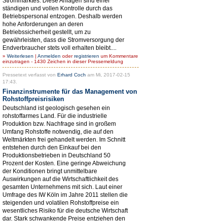
Strommarktes. Diese Anlagen sind einer
ständigen und vollen Kontrolle durch das
Betriebspersonal entzogen. Deshalb werden
hohe Anforderungen an deren
Betriebssicherheit gestellt, um zu
gewährleisten, dass die Stromversorgung der
Endverbraucher stets voll erhalten bleibt....
»
Weiterlesen
|
Anmelden
oder
registrieren
um Kommentare
einzutragen - 1430 Zeichen in dieser Pressemeldung
Pressetext verfasst von
Erhard Coch
am Mi, 2017-02-15
17:43.
Finanzinstrumente für das Management von
Rohstoffpreisrisiken
Deutschland ist geologisch gesehen ein
rohstoffarmes Land. Für die industrielle
Produktion bzw. Nachfrage sind in großem
Umfang Rohstoffe notwendig, die auf den
Weltmärkten frei gehandelt werden. Im Schnitt
entstehen durch den Einkauf bei den
Produktionsbetrieben in Deutschland 50
Prozent der Kosten. Eine geringe Abweichung
der Konditionen bringt unmittelbare
Auswirkungen auf die Wirtschaftlichkeit des
gesamten Unternehmens mit sich. Laut einer
Umfrage des IW Köln im Jahre 2011 stellen die
steigenden und volatilen Rohstoffpreise ein
wesentliches Risiko für die deutsche Wirtschaft
dar. Stark schwankende Preise entziehen den