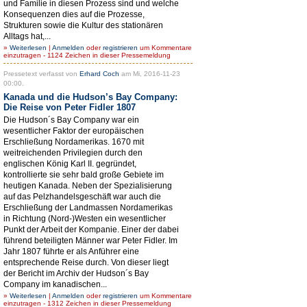
und Familie in diesen Prozess sind und welche
Konsequenzen dies auf die Prozesse,
Strukturen sowie die Kultur des stationären
Alltags hat,...
»
Weiterlesen
|
Anmelden
oder
registrieren
um Kommentare
einzutragen - 1124 Zeichen in dieser Pressemeldung
Pressetext verfasst von
Erhard Coch
am Mi, 2016-11-23
00:00.
Kanada und die Hudson’s Bay Company:
Die Reise von Peter Fidler 1807
Die Hudson´s Bay Company war ein
wesentlicher Faktor der europäischen
Erschließung Nordamerikas. 1670 mit
weitreichenden Privilegien durch den
englischen König Karl II. gegründet,
kontrollierte sie sehr bald große Gebiete im
heutigen Kanada. Neben der Spezialisierung
auf das Pelzhandelsgeschäft war auch die
Erschließung der Landmassen Nordamerikas
in Richtung (Nord-)Westen ein wesentlicher
Punkt der Arbeit der Kompanie. Einer der dabei
führend beteiligten Männer war Peter Fidler. Im
Jahr 1807 führte er als Anführer eine
entsprechende Reise durch. Von dieser liegt
der Bericht im Archiv der Hudson´s Bay
Company im kanadischen...
»
Weiterlesen
|
Anmelden
oder
registrieren
um Kommentare
einzutragen - 1312 Zeichen in dieser Pressemeldung