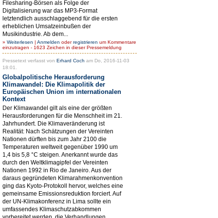
Filesharing-Börsen als Folge der
Digitalisierung war das MP3-Format
letztendlich ausschlaggebend für die ersten
erheblichen Umsatzeinbußen der
Musikindustrie. Ab dem...
»
Weiterlesen
|
Anmelden
oder
registrieren
um Kommentare
einzutragen - 1623 Zeichen in dieser Pressemeldung
Pressetext verfasst von
Erhard Coch
am Do, 2016-11-03
18:01.
Globalpolitische Herausforderung
Klimawandel: Die Klimapolitik der
Europäischen Union im internationalen
Kontext
Der Klimawandel gilt als eine der größten
Herausforderungen für die Menschheit im 21.
Jahrhundert. Die Klimaveränderung ist
Realität: Nach Schätzungen der Vereinten
Nationen dürften bis zum Jahr 2100 die
Temperaturen weltweit gegenüber 1990 um
1,4 bis 5,8 °C steigen. Anerkannt wurde das
durch den Weltklimagipfel der Vereinten
Nationen 1992 in Rio de Janeiro. Aus der
daraus gegründeten Klimarahmenkonvention
ging das Kyoto-Protokoll hervor, welches eine
gemeinsame Emissionsreduktion forciert. Auf
der UN-Klimakonferenz in Lima sollte ein
umfassendes Klimaschutzabkommen
vorbereitet werden, die Verhandlungen