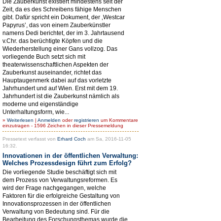
Die Zauberkunst existiert mindestens seit der
Zeit, da es des Schreibens fähige Menschen
gibt. Dafür spricht ein Dokument, der ‚Westcar
Papyrus’, das von einem Zauberkünstler
namens Dedi berichtet, der im 3. Jahrtausend
v.Chr. das berüchtigte Köpfen und die
Wiederherstellung einer Gans vollzog. Das
vorliegende Buch setzt sich mit
theaterwissenschaftlichen Aspekten der
Zauberkunst auseinander, richtet das
Hauptaugenmerk dabei auf das vorletzte
Jahrhundert und auf Wien. Erst mit dem 19.
Jahrhundert ist die Zauberkunst nämlich als
moderne und eigenständige
Unterhaltungsform, wie...
»
Weiterlesen
|
Anmelden
oder
registrieren
um Kommentare
einzutragen - 1596 Zeichen in dieser Pressemeldung
Pressetext verfasst von
Erhard Coch
am Sa, 2016-11-05
16:32.
Innovationen in der öffentlichen Verwaltung:
Welches Prozessdesign führt zum Erfolg?
Die vorliegende Studie beschäftigt sich mit
dem Prozess von Verwaltungsreformen. Es
wird der Frage nachgegangen, welche
Faktoren für die erfolgreiche Gestaltung von
Innovationsprozessen in der öffentlichen
Verwaltung von Bedeutung sind. Für die
Bearbeitung des Forschungsthemas wurde die