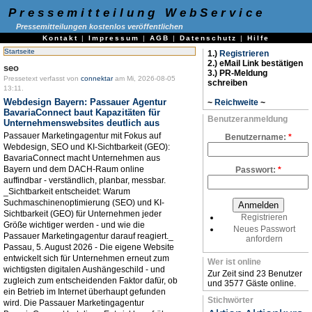
Pressemitteilung WebService
Pressemitteilungen kostenlos veröffentlichen
Kontakt
|
Impressum
|
AGB
|
Datenschutz
|
Hilfe
Startseite
1.)
Registrieren
2.) eMail Link bestätigen
seo
3.) PR-Meldung
Pressetext verfasst von
connektar
am Mi, 2026-08-05
schreiben
13:11.
Webdesign Bayern: Passauer Agentur
~
Reichweite
~
BavariaConnect baut Kapazitäten für
Benutzeranmeldung
Unternehmenswebsites deutlich aus
Passauer Marketingagentur mit Fokus auf
Benutzername:
*
Webdesign, SEO und KI-Sichtbarkeit (GEO):
BavariaConnect macht Unternehmen aus
Bayern und dem DACH-Raum online
Passwort:
*
auffindbar - verständlich, planbar, messbar.
_Sichtbarkeit entscheidet: Warum
Suchmaschinenoptimierung (SEO) und KI-
Sichtbarkeit (GEO) für Unternehmen jeder
Registrieren
Größe wichtiger werden - und wie die
Neues Passwort
Passauer Marketingagentur darauf reagiert._
anfordern
Passau, 5. August 2026 - Die eigene Website
entwickelt sich für Unternehmen erneut zum
Wer ist online
wichtigsten digitalen Aushängeschild - und
Zur Zeit sind 23 Benutzer
zugleich zum entscheidenden Faktor dafür, ob
und 3577 Gäste online.
ein Betrieb im Internet überhaupt gefunden
Stichwörter
wird. Die Passauer Marketingagentur