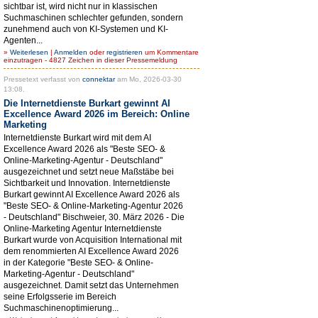
sichtbar ist, wird nicht nur in klassischen
Suchmaschinen schlechter gefunden, sondern
zunehmend auch von KI-Systemen und KI-
Agenten...
»
Weiterlesen
|
Anmelden
oder
registrieren
um Kommentare
einzutragen - 4827 Zeichen in dieser Pressemeldung
Pressetext verfasst von
connektar
am Mo, 2026-03-30
13:08.
Die Internetdienste Burkart gewinnt AI
Excellence Award 2026 im Bereich: Online
Marketing
Internetdienste Burkart wird mit dem AI
Excellence Award 2026 als "Beste SEO- &
Online-Marketing-Agentur - Deutschland"
ausgezeichnet und setzt neue Maßstäbe bei
Sichtbarkeit und Innovation. Internetdienste
Burkart gewinnt AI Excellence Award 2026 als
"Beste SEO- & Online-Marketing-Agentur 2026
- Deutschland" Bischweier, 30. März 2026 - Die
Online-Marketing Agentur Internetdienste
Burkart wurde von Acquisition International mit
dem renommierten AI Excellence Award 2026
in der Kategorie "Beste SEO- & Online-
Marketing-Agentur - Deutschland"
ausgezeichnet. Damit setzt das Unternehmen
seine Erfolgsserie im Bereich
Suchmaschinenoptimierung...