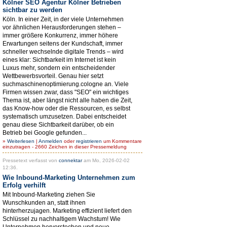
Kölner SEO Agentur Kölner Betrieben
sichtbar zu werden
Köln. In einer Zeit, in der viele Unternehmen
vor ähnlichen Herausforderungen stehen –
immer größere Konkurrenz, immer höhere
Erwartungen seitens der Kundschaft, immer
schneller wechselnde digitale Trends – wird
eines klar: Sichtbarkeit im Internet ist kein
Luxus mehr, sondern ein entscheidender
Wettbewerbsvorteil. Genau hier setzt
suchmaschinenoptimierung.cologne an. Viele
Firmen wissen zwar, dass "SEO" ein wichtiges
Thema ist, aber längst nicht alle haben die Zeit,
das Know-how oder die Ressourcen, es selbst
systematisch umzusetzen. Dabei entscheidet
genau diese Sichtbarkeit darüber, ob ein
Betrieb bei Google gefunden...
»
Weiterlesen
|
Anmelden
oder
registrieren
um Kommentare
einzutragen - 2660 Zeichen in dieser Pressemeldung
Pressetext verfasst von
connektar
am Mo, 2026-02-02
12:36.
Wie Inbound-Marketing Unternehmen zum
Erfolg verhilft
Mit Inbound-Marketing ziehen Sie
Wunschkunden an, statt ihnen
hinterherzujagen. Marketing effizient liefert den
Schlüssel zu nachhaltigem Wachstum! Wie
Unternehmen hervorstechen und neue