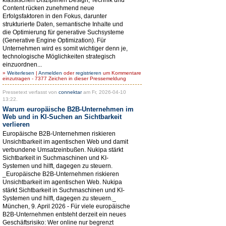
Content rücken zunehmend neue
Erfolgsfaktoren in den Fokus, darunter
strukturierte Daten, semantische Inhalte und
die Optimierung für generative Suchsysteme
(Generative Engine Optimization). Für
Unternehmen wird es somit wichtiger denn je,
technologische Möglichkeiten strategisch
einzuordnen...
»
Weiterlesen
|
Anmelden
oder
registrieren
um Kommentare
einzutragen - 7377 Zeichen in dieser Pressemeldung
Pressetext verfasst von
connektar
am Fr, 2026-04-10
13:22.
Warum europäische B2B-Unternehmen im
Web und in KI-Suchen an Sichtbarkeit
verlieren
Europäische B2B-Unternehmen riskieren
Unsichtbarkeit im agentischen Web und damit
verbundene Umsatzeinbußen. Nukipa stärkt
Sichtbarkeit in Suchmaschinen und KI-
Systemen und hilft, dagegen zu steuern.
_Europäische B2B-Unternehmen riskieren
Unsichtbarkeit im agentischen Web. Nukipa
stärkt Sichtbarkeit in Suchmaschinen und KI-
Systemen und hilft, dagegen zu steuern._
München, 9. April 2026 - Für viele europäische
B2B-Unternehmen entsteht derzeit ein neues
Geschäftsrisiko: Wer online nur begrenzt