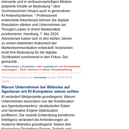
relevante und in vertrauenswürdigen Medien
platzierte Inhalte an Bedeutung " über
Suchmaschinen hinaus auch in generativen
KI-Antwortsystemen. * Professionell
entwickelte Advertorials können die digitale
Reputation stärken und Unternehmen als
Thought Leader in ihrem Marktumfeld
positionieren. Hamburg, 7. Mai 2026.
Advertorials haben sich in den letzten Jahren
zu einem etablierten Instrument der
Markenkommunikation entwickelt. Inzwischen
rückt ihre Bedeutung für die digitale
Sichtbarkeit zunehmend in den Fokus: Gut
gemachte...
»
Weiterlesen
|
Anmelden
oder
registrieren
um Kommentare
einzutragen - 5420 Zeichen in dieser Pressemeldung
Pressetext verfasst von
connektar
am Mi, 2026-05-06
13:39.
Warum Unternehmen bei Websites auf
Agenturen mit KI-Kompetenz setzen sollten
KI verändert Webprojekte grundlegend. Warum
Unternehmen besonders von der Kombination
aus Agenturkompetenz, strukturierten Daten
und Generative Engine Optimization
profitieren. Die rasante Entwicklung künstlicher
Intelligenz verändert die Anforderungen an
moderne Websites grundlegend. Neben den
klassischen Disziplinen Design, Technik und