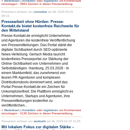
»
Weiterlesen
|
Anmelden
oder
registrieren
um Kommentare
einzutragen - 3963 Zeichen in dieser Pressemeldung
Pressetext verfasst von
connektar
am Mi, 2026-03-25
08:24.
Pressearbeit ohne Hürden: Presse-
Kontakt.de bietet kostenfreie Reichweite für
den Mittelstand
Presse-Kontakt.de ermöglicht Unternehmen
und Agenturen die kostenfreie Veröffentlichung
von Pressemitteilungen. Das Portal stärkt die
digitale Sichtbarkeit durch SEO-optimierte
News-Verteilung. Gerlach Media launcht
kostenfreies Presseportal zur Stärkung der
Online-Sichtbarkeit von Unternehmen und
Selbstständigen. Hamburg, 25.03.2026 - In
einem Marktumfeld, das zunehmend von
teuren PR-Agenturen und komplexen
Distributionstools dominiert wird, setzt das
Portal Presse-Kontakt.de ein Zeichen für
Unkompliziertheit. Die Plattform ermöglicht es
Unternehmen, Startups und Agenturen, ihre
Pressemitteilungen kostenfrei zu
veröffentlichen...
»
Weiterlesen
|
Anmelden
oder
registrieren
um Kommentare
einzutragen - 3136 Zeichen in dieser Pressemeldung
Pressetext verfasst von
seokoeln
am Mi, 2026-02-25 11:05.
Mit lokalem Fokus zur digitalen Stärke –