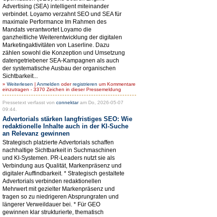
Advertising (SEA) intelligent miteinander
verbindet. Loyamo verzahnt SEO und SEA für
maximale Performance Im Rahmen des
Mandats verantwortet Loyamo die
ganzheitliche Weiterentwicklung der digitalen
Marketingaktivitäten von Laserline. Dazu
zählen sowohl die Konzeption und Umsetzung
datengetriebener SEA-Kampagnen als auch
der systematische Ausbau der organischen
Sichtbarkeit...
»
Weiterlesen
|
Anmelden
oder
registrieren
um Kommentare
einzutragen - 3370 Zeichen in dieser Pressemeldung
Pressetext verfasst von
connektar
am Do, 2026-05-07
09:44.
Advertorials stärken langfristiges SEO: Wie
redaktionelle Inhalte auch in der KI-Suche
an Relevanz gewinnen
Strategisch platzierte Advertorials schaffen
nachhaltige Sichtbarkeit in Suchmaschinen
und KI-Systemen. PR-Leaders nutzt sie als
Verbindung aus Qualität, Markenpräsenz und
digitaler Auffindbarkeit. * Strategisch gestaltete
Advertorials verbinden redaktionellen
Mehrwert mit gezielter Markenpräsenz und
tragen so zu niedrigeren Absprungraten und
längerer Verweildauer bei. * Für GEO
gewinnen klar strukturierte, thematisch