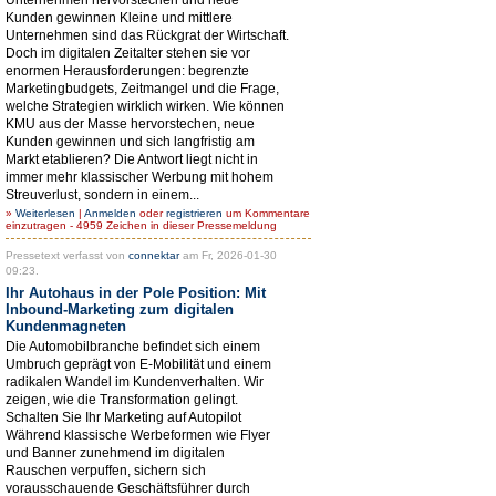
Kunden gewinnen Kleine und mittlere
Unternehmen sind das Rückgrat der Wirtschaft.
Doch im digitalen Zeitalter stehen sie vor
enormen Herausforderungen: begrenzte
Marketingbudgets, Zeitmangel und die Frage,
welche Strategien wirklich wirken. Wie können
KMU aus der Masse hervorstechen, neue
Kunden gewinnen und sich langfristig am
Markt etablieren? Die Antwort liegt nicht in
immer mehr klassischer Werbung mit hohem
Streuverlust, sondern in einem...
»
Weiterlesen
|
Anmelden
oder
registrieren
um Kommentare
einzutragen - 4959 Zeichen in dieser Pressemeldung
Pressetext verfasst von
connektar
am Fr, 2026-01-30
09:23.
Ihr Autohaus in der Pole Position: Mit
Inbound-Marketing zum digitalen
Kundenmagneten
Die Automobilbranche befindet sich einem
Umbruch geprägt von E-Mobilität und einem
radikalen Wandel im Kundenverhalten. Wir
zeigen, wie die Transformation gelingt.
Schalten Sie Ihr Marketing auf Autopilot
Während klassische Werbeformen wie Flyer
und Banner zunehmend im digitalen
Rauschen verpuffen, sichern sich
vorausschauende Geschäftsführer durch