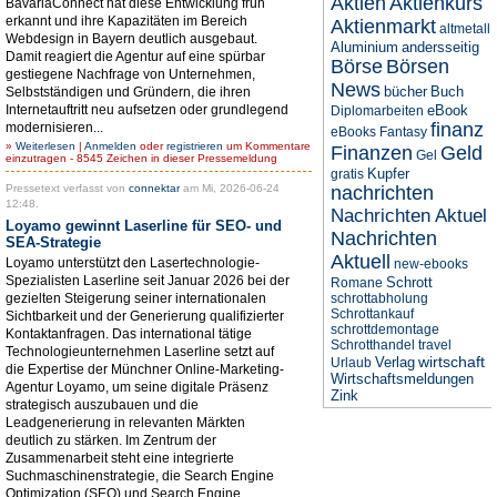
Aktien
Aktienkurs
BavariaConnect hat diese Entwicklung früh
erkannt und ihre Kapazitäten im Bereich
Aktienmarkt
altmetall
Webdesign in Bayern deutlich ausgebaut.
Aluminium
andersseitig
Damit reagiert die Agentur auf eine spürbar
Börse
Börsen
gestiegene Nachfrage von Unternehmen,
News
bücher
Buch
Selbstständigen und Gründern, die ihren
Internetauftritt neu aufsetzen oder grundlegend
eBook
Diplomarbeiten
finanz
modernisieren...
eBooks
Fantasy
»
Weiterlesen
|
Anmelden
oder
registrieren
um Kommentare
Finanzen
Geld
Gel
einzutragen - 8545 Zeichen in dieser Pressemeldung
Kupfer
gratis
Pressetext verfasst von
connektar
am Mi, 2026-06-24
nachrichten
12:48.
Nachrichten Aktuel
Loyamo gewinnt Laserline für SEO- und
Nachrichten
SEA-Strategie
Aktuell
Loyamo unterstützt den Lasertechnologie-
new-ebooks
Spezialisten Laserline seit Januar 2026 bei der
Schrott
Romane
gezielten Steigerung seiner internationalen
schrottabholung
Schrottankauf
Sichtbarkeit und der Generierung qualifizierter
schrottdemontage
Kontaktanfragen. Das international tätige
Schrotthandel
travel
Technologieunternehmen Laserline setzt auf
wirtschaft
Verlag
Urlaub
die Expertise der Münchner Online-Marketing-
Wirtschaftsmeldungen
Agentur Loyamo, um seine digitale Präsenz
Zink
strategisch auszubauen und die
Leadgenerierung in relevanten Märkten
deutlich zu stärken. Im Zentrum der
Zusammenarbeit steht eine integrierte
Suchmaschinenstrategie, die Search Engine
Optimization (SEO) und Search Engine