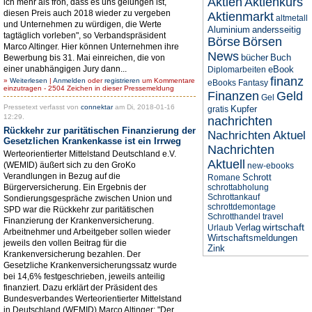
Aktien
Aktienkurs
ich mehr als froh, dass es uns gelungen ist,
diesen Preis auch 2018 wieder zu vergeben
Aktienmarkt
altmetall
und Unternehmen zu würdigen, die Werte
Aluminium
andersseitig
tagtäglich vorleben", so Verbandspräsident
Börse
Börsen
Marco Altinger. Hier können Unternehmen ihre
News
bücher
Buch
Bewerbung bis 31. Mai einreichen, die von
einer unabhängigen Jury dann...
eBook
Diplomarbeiten
finanz
»
Weiterlesen
|
Anmelden
oder
registrieren
um Kommentare
eBooks
Fantasy
einzutragen - 2504 Zeichen in dieser Pressemeldung
Finanzen
Geld
Gel
Pressetext verfasst von
connektar
am Di, 2018-01-16
Kupfer
gratis
12:29.
nachrichten
Rückkehr zur paritätischen Finanzierung der
Nachrichten Aktuel
Gesetzlichen Krankenkasse ist ein Irrweg
Nachrichten
Werteorientierter Mittelstand Deutschland e.V.
Aktuell
(WEMID) äußert sich zu den GroKo
new-ebooks
Verandlungen in Bezug auf die
Schrott
Romane
Bürgerversicherung. Ein Ergebnis der
schrottabholung
Schrottankauf
Sondierungsgespräche zwischen Union und
schrottdemontage
SPD war die Rückkehr zur paritätischen
Schrotthandel
travel
Finanzierung der Krankenversicherung.
wirtschaft
Verlag
Urlaub
Arbeitnehmer und Arbeitgeber sollen wieder
Wirtschaftsmeldungen
jeweils den vollen Beitrag für die
Zink
Krankenversicherung bezahlen. Der
Gesetzliche Krankenversicherungssatz wurde
bei 14,6% festgeschrieben, jeweils anteilig
finanziert. Dazu erklärt der Präsident des
Bundesverbandes Werteorientierter Mittelstand
in Deutschland (WEMID) Marco Altinger: "Der