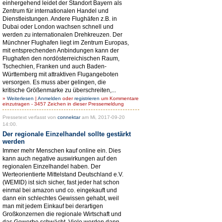
einhergehend leidet der Standort Bayern als
Zentrum für internationalen Handel und
Dienstleistungen. Andere Flughäfen z.B. in
Dubai oder London wachsen schnell und
werden zu internationalen Drehkreuzen. Der
Münchner Flughafen liegt im Zentrum Europas,
mit entsprechenden Anbindungen kann der
Flughafen den nordösterreichischen Raum,
Tschechien, Franken und auch Baden-
Württemberg mit attraktiven Flugangeboten
versorgen. Es muss aber gelingen, die
kritische Größenmarke zu überschreiten,...
»
Weiterlesen
|
Anmelden
oder
registrieren
um Kommentare
einzutragen - 3457 Zeichen in dieser Pressemeldung
Pressetext verfasst von
connektar
am Mi, 2017-09-20
14:00.
Der regionale Einzelhandel sollte gestärkt
werden
Immer mehr Menschen kauf online ein. Dies
kann auch negative auswirkungen auf den
regionalen Einzelhandel haben. Der
Werteorientierte Mittelstand Deutschland e.V.
(WEMID) ist sich sicher, fast jeder hat schon
einmal bei amazon und co. eingekauft und
dann ein schlechtes Gewissen gehabt, weil
man mit jedem Einkauf bei derartigen
Großkonzernen die regionale Wirtschaft und
das Gewerbe schwächt. Viele werden dann