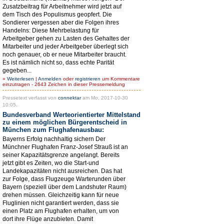
Zusatzbeitrag für Arbeitnehmer wird jetzt auf
dem Tisch des Populismus geopfert. Die
Sondierer vergessen aber die Folgen ihres
Handelns: Diese Mehrbelastung für
Arbeitgeber gehen zu Lasten des Gehaltes der
Mitarbeiter und jeder Arbeitgeber überlegt sich
noch genauer, ob er neue Mitarbeiter braucht.
Es ist nämlich nicht so, dass echte Parität
gegeben...
»
Weiterlesen
|
Anmelden
oder
registrieren
um Kommentare
einzutragen - 2643 Zeichen in dieser Pressemeldung
Pressetext verfasst von
connektar
am Mo, 2017-10-30
10:05.
Bundesverband Werteorientierter Mittelstand
zu einem möglichen Bürgerentscheid in
München zum Flughafenausbau:
Bayerns Erfolg nachhaltig sichern Der
Münchner Flughafen Franz-Josef Strauß ist an
seiner Kapazitätsgrenze angelangt. Bereits
jetzt gibt es Zeiten, wo die Start-und
Landekapazitäten nicht ausreichen. Das hat
zur Folge, dass Flugzeuge Warterunden über
Bayern (speziell über dem Landshuter Raum)
drehen müssen. Gleichzeitig kann für neue
Fluglinien nicht garantiert werden, dass sie
einen Platz am Flughafen erhalten, um von
dort ihre Flüge anzubieten. Damit