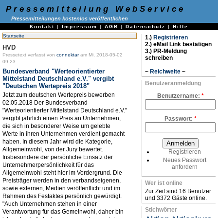
Pressemitteilung WebService
Pressemitteilungen kostenlos veröffentlichen
Kontakt
|
Impressum
|
AGB
|
Datenschutz
|
Hilfe
Startseite
1.)
Registrieren
2.) eMail Link bestätigen
HVD
3.) PR-Meldung
Pressetext verfasst von
connektar
am Mi, 2018-05-02
schreiben
09:23.
Bundesverband "Werteorientierter
~
Reichweite
~
Mittelstand Deutschland e.V." vergibt
Benutzeranmeldung
"Deutschen Wertepreis 2018"
Jetzt zum deutschen Wertepreis bewerben
Benutzername:
*
02.05.2018 Der Bundesverband
"Werteorientierter Mittelstand Deutschland e.V."
vergibt jährlich einen Preis an Unternehmen,
Passwort:
*
die sich in besonderer Weise um gelebte
Werte in ihren Unternehmen verdient gemacht
haben. In diesem Jahr wird die Kategorie,
Allgemeinwohl, von der Jury bewertet.
Registrieren
Insbesondere der persönliche Einsatz der
Neues Passwort
Unternehmerpersönlichkeit für das
anfordern
Allgemeinwohl steht hier im Vordergrund. Die
Preisträger werden in den verbandseigenen,
Wer ist online
sowie externen, Medien veröffentlicht und im
Zur Zeit sind 16 Benutzer
Rahmen des Festaktes persönlich gewürdigt.
und 3372 Gäste online.
"Auch Unternehmen stehen in einer
Stichwörter
Verantwortung für das Gemeinwohl, daher bin