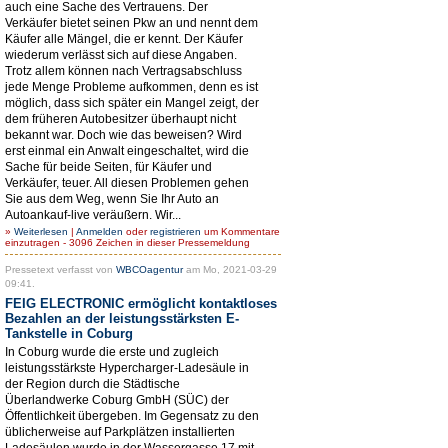
auch eine Sache des Vertrauens. Der
Verkäufer bietet seinen Pkw an und nennt dem
Käufer alle Mängel, die er kennt. Der Käufer
wiederum verlässt sich auf diese Angaben.
Trotz allem können nach Vertragsabschluss
jede Menge Probleme aufkommen, denn es ist
möglich, dass sich später ein Mangel zeigt, der
dem früheren Autobesitzer überhaupt nicht
bekannt war. Doch wie das beweisen? Wird
erst einmal ein Anwalt eingeschaltet, wird die
Sache für beide Seiten, für Käufer und
Verkäufer, teuer. All diesen Problemen gehen
Sie aus dem Weg, wenn Sie Ihr Auto an
Autoankauf-live veräußern. Wir...
»
Weiterlesen
|
Anmelden
oder
registrieren
um Kommentare
einzutragen - 3096 Zeichen in dieser Pressemeldung
Pressetext verfasst von
WBCOagentur
am Mo, 2021-03-29
09:41.
FEIG ELECTRONIC ermöglicht kontaktloses
Bezahlen an der leistungsstärksten E-
Tankstelle in Coburg
In Coburg wurde die erste und zugleich
leistungsstärkste Hypercharger-Ladesäule in
der Region durch die Städtische
Überlandwerke Coburg GmbH (SÜC) der
Öffentlichkeit übergeben. Im Gegensatz zu den
üblicherweise auf Parkplätzen installierten
Ladesäulen wurde in der Wassergasse 17 mit