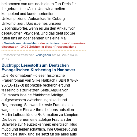
bekommen von uns noch einen Top-Preis für
Ihr gebrauchtes Auto. Und wir arbeiten
kompetent und kundenorientiert.
Unkomplizierter Autoankauf in Coburg
Unkompliziert: Das ist eines unserer
Lieblingswörter, wenn es um den Ankauf von
gebrauchten Pkw geht. Und das geht so: Sie
rufen uns an oder senden uns eine Mail....
»
Weiterlesen
|
Anmelden
oder
registrieren
um Kommentare
einzutragen - 3405 Zeichen in dieser Pressemeldung
Pressetext verfasst von
VerlagKern
am Mi, 2025-04-02
11:49.
Buchtipp: Lesestoff zum Deutschen
Evangelischen Kirchentag in Hannover
„Die Reformatorin“ - dieser historische
Frauenroman von Silke Halbach (ISBN 978-3-
95716-112-3) ist präzise recherchiert und
fesselnd bis zur letzten Seite. Argula von
Grumbach ist eine fränkische Adelige,
aufgewachsen zwischen Ingolstadt und
Regensburg. Sie war die erste Frau, die es
wagte, unter Einsatz ihres Lebens aufseiten
Martin Luthers für die Reformation zu kämpfen.
Die Leser lernen eine adelige Frau an der
Schwelle zur Neuzeit kennen: energisch, klug,
mutig und leidenschaftlich. Ihre Überzeugung
macht sie stark, und sie setzt für sie alles aufs