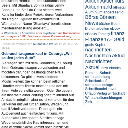
Aktien
Aktienkurs
deutschen Heimat und der südländischen
Seele. Mit Shantaya Bonilla (alias Jenny
Aktienmarkt
altmetall
Boneja) und Stefi da Colla stehen zwei
Aluminium
andersseitig
Künstler hinter dem Projekt, deren Verbindung
Börse
Börsen
zur Region Ligurien tief verwurzelt ist.
News
bücher
Buch
Während der Name "Shantaya" bereits einen
mediterranen Klang evoziert,...
eBook
Diplomarbeiten
finanz
»
Weiterlesen
|
Anmelden
oder
registrieren
um Kommentare
eBooks
Fantasy
einzutragen - 3185 Zeichen in dieser Pressemeldung
Finanzen
Geld
Gel
Pressetext verfasst von
autoankauf-live
am Fr, 2025-08-29
Kupfer
gratis
16:14.
nachrichten
Gebrauchtwagenankauf in Coburg: „Wir
Nachrichten Aktuel
kaufen jedes Auto“
Nachrichten
Sie tragen sich mit dem Gedanken, in Coburg
Aktuell
Ihren Gebrauchtwagen zu verkaufen und
new-ebooks
möchten dafür den bestmöglichen Preis
Schrott
Romane
bekommen. Da gibt es verschiedene
schrottabholung
Schrottankauf
Möglichkeiten: Sie können beim örtlichen
schrottdemontage
Händler einen Termin machen und dort mit
Schrotthandel
travel
Ihrem Auto vorstellig werden. Oder Sie geben
wirtschaft
Verlag
Urlaub
ein Inserat in einer Zeitung oder im Internet auf.
Wirtschaftsmeldungen
All das ist möglich, aber es ist vor allem für den
Zink
Verkäufer mit viel Organisation, Wegen und
damit Arbeit verbunden. Dabei geht ein
Autoverkauf auch einfacher: mit uns. Mit
Autoankauf-Live sparen Sie sich nervige
Wege, unpünktliche Kaufinteressenten und
eine wichtige Sache kommt noch hinzu: Sie