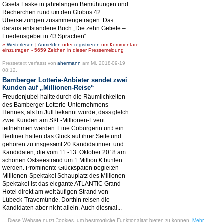
Gisela Laske in jahrelangen Bemühungen und
Recherchen rund um den Globus 42
Übersetzungen zusammengetragen. Das
daraus entstandene Buch „Die zehn Gebete –
Friedensgebet in 43 Sprachen“...
»
Weiterlesen
|
Anmelden
oder
registrieren
um Kommentare
einzutragen - 5659 Zeichen in dieser Pressemeldung
Pressetext verfasst von
ahermann
am Mi, 2018-09-19
08:12.
Bamberger Lotterie-Anbieter sendet zwei
Kunden auf „Millionen-Reise“
Freudenjubel hallte durch die Räumlichkeiten
des Bamberger Lotterie-Unternehmens
Hennes, als im Juli bekannt wurde, dass gleich
zwei Kunden am SKL-Millionen-Event
teilnehmen werden. Eine Coburgerin und ein
Berliner hatten das Glück auf ihrer Seite und
gehören zu insgesamt 20 Kandidatinnen und
Kandidaten, die vom 11.-13. Oktober 2018 am
schönen Ostseestrand um 1 Million € buhlen
werden. Prominente Glückspaten begleiten
Millionen-Spektakel Schauplatz des Millionen-
Spektakel ist das elegante ATLANTIC Grand
Hotel direkt am weitläufigen Strand von
Lübeck-Travemünde. Dorthin reisen die
Kandidaten aber nicht allein. Auch diesmal...
»
Weiterlesen
|
Anmelden
oder
registrieren
um Kommentare
Diese Website nutzt Cookies, um bestmögliche Funktionalität bieten zu können.
Mehr
einzutragen |
1 Anhang
- 3676 Zeichen in dieser