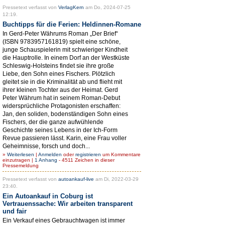
Pressetext verfasst von
VerlagKern
am Do, 2024-07-25
12:19.
Buchtipps für die Ferien: Heldinnen-Romane
In Gerd-Peter Währums Roman „Der Brief“
(ISBN 9783957161819) spielt eine schöne,
junge Schauspielerin mit schwieriger Kindheit
die Hauptrolle. In einem Dorf an der Westküste
Schleswig-Holsteins findet sie ihre große
Liebe, den Sohn eines Fischers. Plötzlich
gleitet sie in die Kriminalität ab und flieht mit
ihrer kleinen Tochter aus der Heimat. Gerd
Peter Währum hat in seinem Roman-Debut
widersprüchliche Protagonisten erschaffen:
Jan, den soliden, bodenständigen Sohn eines
Fischers, der die ganze aufwühlende
Geschichte seines Lebens in der Ich-Form
Revue passieren lässt. Karin, eine Frau voller
Geheimnisse, forsch und doch...
»
Weiterlesen
|
Anmelden
oder
registrieren
um Kommentare
einzutragen |
1 Anhang
- 4511 Zeichen in dieser
Pressemeldung
Pressetext verfasst von
autoankauf-live
am Di, 2022-03-29
23:40.
Ein Autoankauf in Coburg ist
Vertrauenssache: Wir arbeiten transparent
und fair
Ein Verkauf eines Gebrauchtwagen ist immer