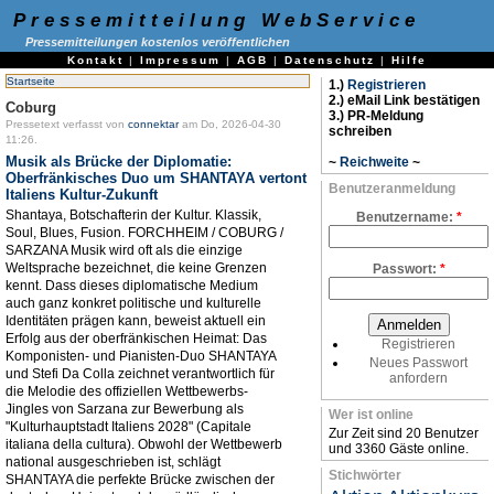
Pressemitteilung WebService
Pressemitteilungen kostenlos veröffentlichen
Kontakt
|
Impressum
|
AGB
|
Datenschutz
|
Hilfe
Startseite
1.)
Registrieren
2.) eMail Link bestätigen
Coburg
3.) PR-Meldung
Pressetext verfasst von
connektar
am Do, 2026-04-30
schreiben
11:26.
Musik als Brücke der Diplomatie:
~
Reichweite
~
Oberfränkisches Duo um SHANTAYA vertont
Benutzeranmeldung
Italiens Kultur-Zukunft
Shantaya, Botschafterin der Kultur. Klassik,
Benutzername:
*
Soul, Blues, Fusion. FORCHHEIM / COBURG /
SARZANA Musik wird oft als die einzige
Weltsprache bezeichnet, die keine Grenzen
Passwort:
*
kennt. Dass dieses diplomatische Medium
auch ganz konkret politische und kulturelle
Identitäten prägen kann, beweist aktuell ein
Erfolg aus der oberfränkischen Heimat: Das
Registrieren
Komponisten- und Pianisten-Duo SHANTAYA
Neues Passwort
und Stefi Da Colla zeichnet verantwortlich für
anfordern
die Melodie des offiziellen Wettbewerbs-
Jingles von Sarzana zur Bewerbung als
Wer ist online
"Kulturhauptstadt Italiens 2028" (Capitale
Zur Zeit sind 20 Benutzer
italiana della cultura). Obwohl der Wettbewerb
und 3360 Gäste online.
national ausgeschrieben ist, schlägt
Stichwörter
SHANTAYA die perfekte Brücke zwischen der