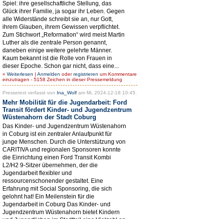
Spiel: ihre gesellschaftliche Stellung, das
Glück ihrer Familie, ja sogar ihr Leben. Gegen
alle Widerstände schreibt sie an, nur Gott,
ihrem Glauben, ihrem Gewissen verpflichtet.
Zum Stichwort „Reformation“ wird meist Martin
Luther als die zentrale Person genannt,
daneben einige weitere gelehrte Männer.
Kaum bekannt ist die Rolle von Frauen in
dieser Epoche. Schon gar nicht, dass eine...
»
Weiterlesen
|
Anmelden
oder
registrieren
um Kommentare
einzutragen - 5158 Zeichen in dieser Pressemeldung
Pressetext verfasst von
Ina_Wolf
am Mi, 2024-12-18 10:45.
Mehr Mobilität für die Jugendarbeit: Ford
Transit fördert Kinder- und Jugendzentrum
Wüstenahorn der Stadt Coburg
Das Kinder- und Jugendzentrum Wüstenahorn
in Coburg ist ein zentraler Anlaufpunkt für
junge Menschen. Durch die Unterstützung von
CARITIVA und regionalen Sponsoren konnte
die Einrichtung einen Ford Transit Kombi
L2/H2 9-Sitzer übernehmen, der die
Jugendarbeit flexibler und
ressourcenschonender gestaltet. Eine
Erfahrung mit Social Sponsoring, die sich
gelohnt hat! Ein Meilenstein für die
Jugendarbeit in Coburg Das Kinder- und
Jugendzentrum Wüstenahorn bietet Kindern