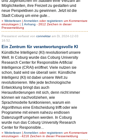
und Jugendlichen im Stadtteil eine Vielzahl an
Möglichkeiten, ihre Freizeit zu gestalten und
neue Perspektiven zu gewinnen. Jetzt ist die
Stadt Coburg um eine gute...
»
Weiterlesen
|
Anmelden
oder
registrieren
um Kommentare
einzutragen |
1 Anhang
- 2612 Zeichen in dieser
Pressemeldung
Pressetext verfasst von
connektar
am Di, 2024-12-03
16:52.
Ein Zentrum für verantwortungsvolle KI
Künstliche Intelligenz (KI) revolutioniert unsere
Welt. In Coburg wurde das Coburg University
Research Center for Responsible Artificial
Intelligence (CRAI) eröffnet. Viele nutzen sie
schon, bald wird sie überall sein: Künstliche
Intelligenz (KI) ist dabei unsere Welt zu
revolutionieren. Wie jede technologische
Entwicklung bringt das auch
Herausforderungen mit sich, denn nicht immer
können wir nachvollziehen, wie
Sprachmodelle funktionieren, warum ein
Algorithmus eine Entscheidung trifft oder wie
Programme mit einem nahezu endlosen
Datenzugriff umgehen werden. In Coburg
wurde nun das Coburg University Research
Center for Responsible...
»
Weiterlesen
|
Anmelden
oder
registrieren
um Kommentare
einzutragen - 4216 Zeichen in dieser Pressemeldung