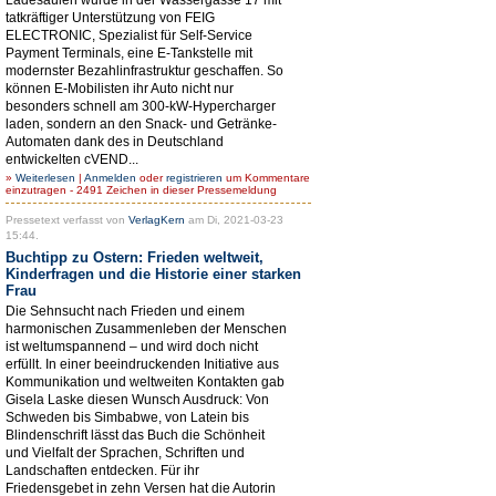
tatkräftiger Unterstützung von FEIG
ELECTRONIC, Spezialist für Self-Service
Payment Terminals, eine E-Tankstelle mit
modernster Bezahlinfrastruktur geschaffen. So
können E-Mobilisten ihr Auto nicht nur
besonders schnell am 300-kW-Hypercharger
laden, sondern an den Snack- und Getränke-
Automaten dank des in Deutschland
entwickelten cVEND...
»
Weiterlesen
|
Anmelden
oder
registrieren
um Kommentare
einzutragen - 2491 Zeichen in dieser Pressemeldung
Pressetext verfasst von
VerlagKern
am Di, 2021-03-23
15:44.
Buchtipp zu Ostern: Frieden weltweit,
Kinderfragen und die Historie einer starken
Frau
Die Sehnsucht nach Frieden und einem
harmonischen Zusammenleben der Menschen
ist weltumspannend – und wird doch nicht
erfüllt. In einer beeindruckenden Initiative aus
Kommunikation und weltweiten Kontakten gab
Gisela Laske diesen Wunsch Ausdruck: Von
Schweden bis Simbabwe, von Latein bis
Blindenschrift lässt das Buch die Schönheit
und Vielfalt der Sprachen, Schriften und
Landschaften entdecken. Für ihr
Friedensgebet in zehn Versen hat die Autorin