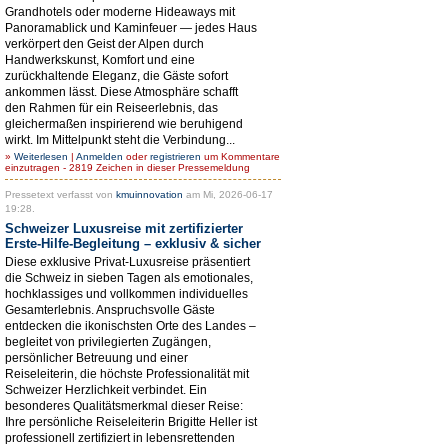
Grandhotels oder moderne Hideaways mit
Panoramablick und Kaminfeuer — jedes Haus
verkörpert den Geist der Alpen durch
Handwerkskunst, Komfort und eine
zurückhaltende Eleganz, die Gäste sofort
ankommen lässt. Diese Atmosphäre schafft
den Rahmen für ein Reiseerlebnis, das
gleichermaßen inspirierend wie beruhigend
wirkt. Im Mittelpunkt steht die Verbindung...
»
Weiterlesen
|
Anmelden
oder
registrieren
um Kommentare
einzutragen - 2819 Zeichen in dieser Pressemeldung
Pressetext verfasst von
kmuinnovation
am Mi, 2026-06-17
19:28.
Schweizer Luxusreise mit zertifizierter
Erste-Hilfe-Begleitung – exklusiv & sicher
Diese exklusive Privat-Luxusreise präsentiert
die Schweiz in sieben Tagen als emotionales,
hochklassiges und vollkommen individuelles
Gesamterlebnis. Anspruchsvolle Gäste
entdecken die ikonischsten Orte des Landes –
begleitet von privilegierten Zugängen,
persönlicher Betreuung und einer
Reiseleiterin, die höchste Professionalität mit
Schweizer Herzlichkeit verbindet. Ein
besonderes Qualitätsmerkmal dieser Reise:
Ihre persönliche Reiseleiterin Brigitte Heller ist
professionell zertifiziert in lebensrettenden