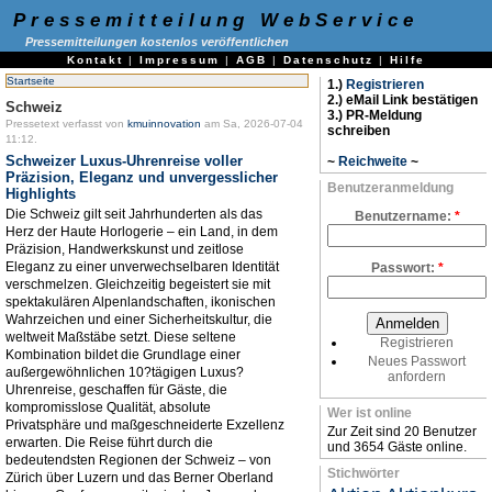
Pressemitteilung WebService
Pressemitteilungen kostenlos veröffentlichen
Kontakt
|
Impressum
|
AGB
|
Datenschutz
|
Hilfe
Startseite
1.)
Registrieren
2.) eMail Link bestätigen
Schweiz
3.) PR-Meldung
Pressetext verfasst von
kmuinnovation
am Sa, 2026-07-04
schreiben
11:12.
Schweizer Luxus-Uhrenreise voller
~
Reichweite
~
Präzision, Eleganz und unvergesslicher
Benutzeranmeldung
Highlights
Die Schweiz gilt seit Jahrhunderten als das
Benutzername:
*
Herz der Haute Horlogerie – ein Land, in dem
Präzision, Handwerkskunst und zeitlose
Eleganz zu einer unverwechselbaren Identität
Passwort:
*
verschmelzen. Gleichzeitig begeistert sie mit
spektakulären Alpenlandschaften, ikonischen
Wahrzeichen und einer Sicherheitskultur, die
weltweit Maßstäbe setzt. Diese seltene
Registrieren
Kombination bildet die Grundlage einer
Neues Passwort
außergewöhnlichen 10?tägigen Luxus?
anfordern
Uhrenreise, geschaffen für Gäste, die
kompromisslose Qualität, absolute
Wer ist online
Privatsphäre und maßgeschneiderte Exzellenz
Zur Zeit sind 20 Benutzer
erwarten. Die Reise führt durch die
und 3654 Gäste online.
bedeutendsten Regionen der Schweiz – von
Stichwörter
Zürich über Luzern und das Berner Oberland