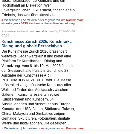
Spas, herausragende Kulinarik und ein
Höchstmaß an Diskretion. Wer
unvergleichlichen Luxus sucht, findet hier ein
Erlebnis, das weit über klassische...
»
Weiterlesen
|
Anmelden
oder
registrieren
um Kommentare
einzutragen - 4438 Zeichen in dieser Pressemeldung
Pressetext verfasst von
connektar
am Di, 2026-04-28
07:35.
Kunstmesse Zürich 2026: Kunstmarkt,
Dialog und globale Perspektiven
Die Kunstmesse Zürich 2026 präsentiert
weltweite Gegenwartskunst und bietet eine
Plattform für Kunsthandel, Dialog und
Vernetzung. Vom 8. bis 10. Mai 2026 findet in
der Giessereihalle Puls 5 in Zürich die 28.
Ausgabe der Kunstmesse ART
INTERNATIONAL ZURICH statt. Die Messe
präsentiert zeitgenössische Kunst aus aller
Welt und fördert den Austausch zwischen
Galerien, Kunstinteressierten sowie
Künstlerinnen und Künstlern. 54
Ausstellerinnen und Aussteller aus Europa,
Kanada, den USA, Japan, Südkorea, Taiwan,
China, Malaysia und Simbabwe zeigen
Gemälde, Skulpturen, Fotografien, digitale
Werke und Installationen. Die gezeigten...
»
Weiterlesen
|
Anmelden
oder
registrieren
um Kommentare
einzutragen - 4403 Zeichen in dieser Pressemeldung