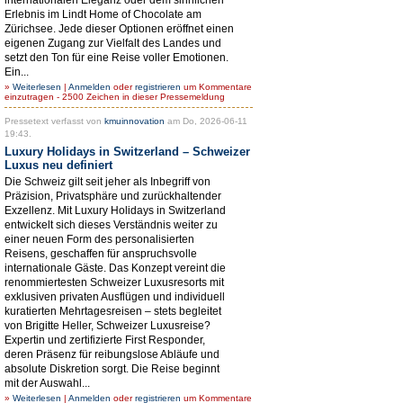
Erlebnis im Lindt Home of Chocolate am
Zürichsee. Jede dieser Optionen eröffnet einen
eigenen Zugang zur Vielfalt des Landes und
setzt den Ton für eine Reise voller Emotionen.
Ein...
»
Weiterlesen
|
Anmelden
oder
registrieren
um Kommentare
einzutragen - 2500 Zeichen in dieser Pressemeldung
Pressetext verfasst von
kmuinnovation
am Do, 2026-06-11
19:43.
Luxury Holidays in Switzerland – Schweizer
Luxus neu definiert
Die Schweiz gilt seit jeher als Inbegriff von
Präzision, Privatsphäre und zurückhaltender
Exzellenz. Mit Luxury Holidays in Switzerland
entwickelt sich dieses Verständnis weiter zu
einer neuen Form des personalisierten
Reisens, geschaffen für anspruchsvolle
internationale Gäste. Das Konzept vereint die
renommiertesten Schweizer Luxusresorts mit
exklusiven privaten Ausflügen und individuell
kuratierten Mehrtagesreisen – stets begleitet
von Brigitte Heller, Schweizer Luxusreise?
Expertin und zertifizierte First Responder,
deren Präsenz für reibungslose Abläufe und
absolute Diskretion sorgt. Die Reise beginnt
mit der Auswahl...
»
Weiterlesen
|
Anmelden
oder
registrieren
um Kommentare