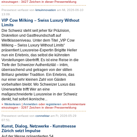
einzutragen - 3427 Zeichen in dieser Pressemeldung
Pressetext verfasst von
kmuinnovation
am Mi, 2026-06-10
13:09.
VIP Cow Milking – Swiss Luxury Without
Limits
Die Schweiz steht seit jeher für Präzision,
Diskretion und Gastfreundschaft auf
Weltklasseniveau. Unter dem Titel „VIP Cow
Milking – Swiss Luxury Without Limits“
präsentiert Luxusreise-Expertin Brigitte Heller
nun ein Erlebnis, das selbst die kühnsten
Vorstellungen übertrifft. Es ist eine Reise in die
Tiefe der Schweizer Authentizität – intim,
überraschend und getragen von der stillen
Brillanz gelebter Tradition. Ein Erlebnis, das
nur einer sehr kleinen Zahl von Gästen
vorbehalten bleibt. Wo Schweizer Luxus das
Unerwartete trifft Wer an eine
maßgeschneiderte Luxusreise in der Schweiz
denkt, hat sofort ikonische...
»
Weiterlesen
|
Anmelden
oder
registrieren
um Kommentare
einzutragen - 3267 Zeichen in dieser Pressemeldung
Pressetext verfasst von
connektar
am Fr, 2026-05-29
07:51.
Kunst, Dialog, Netzwerke - Kunstmesse
Zürich setzt Impulse
Auf der Messe präsentierten 54