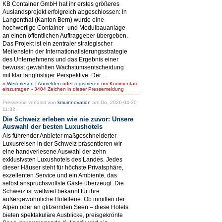
KB Container GmbH hat ihr erstes größeres
Auslandsprojekt erfolgreich abgeschlossen: In
Langenthal (Kanton Bern) wurde eine
hochwertige Container- und Modulbauanlage
an einen öffentlichen Auftraggeber übergeben.
Das Projekt ist ein zentraler strategischer
Meilenstein der Internationalisierungsstrategie
des Unternehmens und das Ergebnis einer
bewusst gewählten Wachstumsentscheidung
mit klar langfristiger Perspektive. Der...
»
Weiterlesen
|
Anmelden
oder
registrieren
um Kommentare
einzutragen - 3404 Zeichen in dieser Pressemeldung
Pressetext verfasst von
kmuinnovation
am Do, 2026-04-30
11:32.
Die Schweiz erleben wie nie zuvor: Unsere
Auswahl der besten Luxushotels
Als führender Anbieter maßgeschneiderter
Luxusreisen in der Schweiz präsentieren wir
eine handverlesene Auswahl der zehn
exklusivsten Luxushotels des Landes. Jedes
dieser Häuser steht für höchste Privatsphäre,
exzellenten Service und ein Ambiente, das
selbst anspruchsvollste Gäste überzeugt. Die
Schweiz ist weltweit bekannt für ihre
außergewöhnliche Hotellerie. Ob inmitten der
Alpen oder an glitzernden Seen – diese Hotels
bieten spektakuläre Ausblicke, preisgekrönte