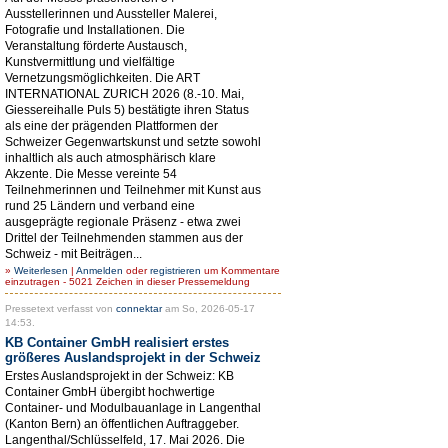
Ausstellerinnen und Aussteller Malerei,
Fotografie und Installationen. Die
Veranstaltung förderte Austausch,
Kunstvermittlung und vielfältige
Vernetzungsmöglichkeiten. Die ART
INTERNATIONAL ZURICH 2026 (8.-10. Mai,
Giessereihalle Puls 5) bestätigte ihren Status
als eine der prägenden Plattformen der
Schweizer Gegenwartskunst und setzte sowohl
inhaltlich als auch atmosphärisch klare
Akzente. Die Messe vereinte 54
Teilnehmerinnen und Teilnehmer mit Kunst aus
rund 25 Ländern und verband eine
ausgeprägte regionale Präsenz - etwa zwei
Drittel der Teilnehmenden stammen aus der
Schweiz - mit Beiträgen...
»
Weiterlesen
|
Anmelden
oder
registrieren
um Kommentare
einzutragen - 5021 Zeichen in dieser Pressemeldung
Pressetext verfasst von
connektar
am So, 2026-05-17
14:53.
KB Container GmbH realisiert erstes
größeres Auslandsprojekt in der Schweiz
Erstes Auslandsprojekt in der Schweiz: KB
Container GmbH übergibt hochwertige
Container- und Modulbauanlage in Langenthal
(Kanton Bern) an öffentlichen Auftraggeber.
Langenthal/Schlüsselfeld, 17. Mai 2026. Die