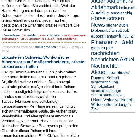
Aktien
Aktienkurs
bis zum Genfersee, weiter in den Jura und
zurück nach Bern. Sie verbindet die Welt der
Aktienmarkt
altmetall
Haute Horlogerie mit den prachtvollsten
Aluminium
andersseitig
Sehenswürdigkeiten des Landes. Jede Etappe
Börse
Börsen
ist individuell anpassbar, jeder Tag frei
News
bücher
Buch
gestaltbar, jede Erfahrung präzise kuratiert. Die
Reise richtet sich...
eBook
Diplomarbeiten
finanz
»
Weiterlesen
|
Anmelden
oder
registrieren
um Kommentare
eBooks
Fantasy
einzutragen - 3578 Zeichen in dieser Pressemeldung
Finanzen
Geld
Gel
Pressetext verfasst von
kmuinnovation
am Mi, 2026-06-24
Kupfer
gratis
12:53.
nachrichten
Luxusferien Schweiz: Wo ikonische
Nachrichten Aktuel
Alpenresorts auf maßgeschneiderte, private
Nachrichten
Luxusreisen treffen
Aktuell
Luxury Travel Switzerland-Highlights eröffnet
new-ebooks
eine neue, intime und emotional tiefgehende
Schrott
Romane
Art, die Schweiz zu erleben. Das Konzept
schrottabholung
Schrottankauf
verbindet private, maßgeschneiderte Reisen
schrottdemontage
mit den prestigeträchtigsten Luxusresorts des
Schrotthandel
travel
Landes sowie exklusiv geführten
wirtschaft
Verlag
Urlaub
Tageserlebnissen und vollständig
Wirtschaftsmeldungen
personalisierten Mehrtagesreisen. Es richtet
Zink
sich an internationale Gäste, die Authentizität,
Privatsphäre und eine spürbare emotionale
Verbindung zu ihrem Reiseziel suchen. Die
ikonischen Schweizer Bergresorts prägen den
Charakter dieser Reisen mit ihrem
romantischen alpinen Flair. Ob traditionsreiche