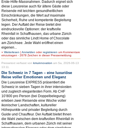
Erste-Hilfe-Massnahmen. Dadurch eignet sich
diese Luxusreise auch für ältere Gäste oder
Reisende mit leichten gesundheitlichen
Einschränkungen, die Wert auf maximale
Sicherheit, Ruhe und kompetente Begleitung
legen. Der Auftakt der Reise bietet drei
eindrucksvolle Optionen: der kraftvolle
Rheinfall in Schaffhausen, das urbane Zürich
oder das sinnliche Lindt Home of Chocolate
am Zürichsee. Jede Wahl eröffnet einen
eigenen...
»
Weiterlesen
|
Anmelden
oder
registrieren
um Kommentare
einzutragen - 2678 Zeichen in dieser Pressemeldung
Pressetext verfasst von
kmuinnovation
am Sa, 2026-06-13
13:11.
Die Schweiz in 7 Tagen – eine luxuriöse
Reise voller Emotionen und Eleganz
Die Luxusreise EXPRESS präsentiert die
Schweiz in sieben Tagen in ihrer intensivsten
und zugleich elegantesten Form. Ab CHF
10’800 pro Person (bei Doppelbelegung)
erleben zwei Reisende eine Woche voller
ikonischer Landschaften, kultureller
Höhepunkte und privater Begleitung durch
Guide und Chauffeur. Der Auftakt bietet Ihnen
die Wahl zwischen dem kraftvollen Rheinfall in
Schaffhausen, dem urbanen Zürich mit seiner
internationalen Eleganz oder dem sinnlichen