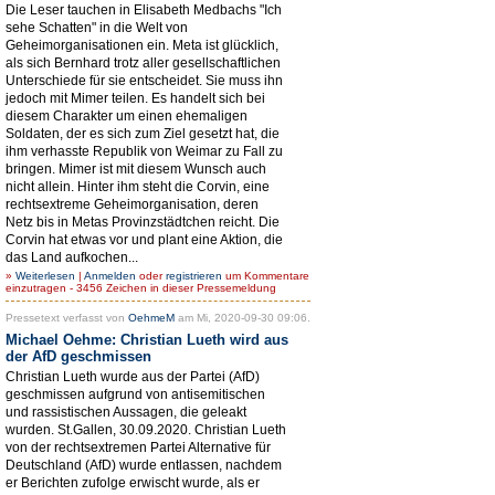
Die Leser tauchen in Elisabeth Medbachs "Ich
sehe Schatten" in die Welt von
Geheimorganisationen ein. Meta ist glücklich,
als sich Bernhard trotz aller gesellschaftlichen
Unterschiede für sie entscheidet. Sie muss ihn
jedoch mit Mimer teilen. Es handelt sich bei
diesem Charakter um einen ehemaligen
Soldaten, der es sich zum Ziel gesetzt hat, die
ihm verhasste Republik von Weimar zu Fall zu
bringen. Mimer ist mit diesem Wunsch auch
nicht allein. Hinter ihm steht die Corvin, eine
rechtsextreme Geheimorganisation, deren
Netz bis in Metas Provinzstädtchen reicht. Die
Corvin hat etwas vor und plant eine Aktion, die
das Land aufkochen...
»
Weiterlesen
|
Anmelden
oder
registrieren
um Kommentare
einzutragen - 3456 Zeichen in dieser Pressemeldung
Pressetext verfasst von
OehmeM
am Mi, 2020-09-30 09:06.
Michael Oehme: Christian Lueth wird aus
der AfD geschmissen
Christian Lueth wurde aus der Partei (AfD)
geschmissen aufgrund von antisemitischen
und rassistischen Aussagen, die geleakt
wurden. St.Gallen, 30.09.2020. Christian Lueth
von der rechtsextremen Partei Alternative für
Deutschland (AfD) wurde entlassen, nachdem
er Berichten zufolge erwischt wurde, als er