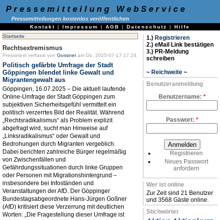
Pressemitteilung WebService
Pressemitteilungen kostenlos veröffentlichen
Kontakt
|
Impressum
|
AGB
|
Datenschutz
|
Hilfe
Startseite
1.)
Registrieren
2.) eMail Link bestätigen
Rechtsextremismus
3.) PR-Meldung
Pressetext verfasst von
Gossner
am Do, 2025-07-17 17:24.
schreiben
Politisch gefärbte Umfrage der Stadt
Göppingen blendet linke Gewalt und
~
Reichweite
~
Migrantengewalt aus
Benutzeranmeldung
Göppingen, 16.07.2025 – Die aktuell laufende
Online-Umfrage der Stadt Göppingen zum
Benutzername:
*
subjektiven Sicherheitsgefühl vermittelt ein
politisch verzerrtes Bild der Realität. Während
Passwort:
*
„Rechtsradikalismus“ als Problem explizit
abgefragt wird, sucht man Hinweise auf
„Linksradikalismus“ oder Gewalt und
Bedrohungen durch Migranten vergeblich.
Dabei berichten zahlreiche Bürger regelmäßig
Registrieren
von Zwischenfällen und
Neues Passwort
Gefährdungssituationen durch linke Gruppen
anfordern
oder Personen mit Migrationshintergrund –
insbesondere bei Infoständen und
Wer ist online
Veranstaltungen der AfD. Der Göppinger
Zur Zeit sind 21 Benutzer
Bundestagsabgeordnete Hans-Jürgen Goßner
und 3568 Gäste online.
(AfD) kritisiert diese Verzerrung mit deutlichen
Stichwörter
Worten: „Die Fragestellung dieser Umfrage ist