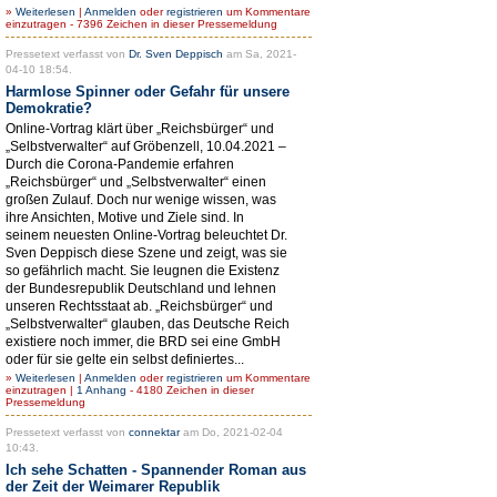
»
Weiterlesen
|
Anmelden
oder
registrieren
um Kommentare
einzutragen - 7396 Zeichen in dieser Pressemeldung
Pressetext verfasst von
Dr. Sven Deppisch
am Sa, 2021-
04-10 18:54.
Harmlose Spinner oder Gefahr für unsere
Demokratie?
Online-Vortrag klärt über „Reichsbürger“ und
„Selbstverwalter“ auf Gröbenzell, 10.04.2021 –
Durch die Corona-Pandemie erfahren
„Reichsbürger“ und „Selbstverwalter“ einen
großen Zulauf. Doch nur wenige wissen, was
ihre Ansichten, Motive und Ziele sind. In
seinem neuesten Online-Vortrag beleuchtet Dr.
Sven Deppisch diese Szene und zeigt, was sie
so gefährlich macht. Sie leugnen die Existenz
der Bundesrepublik Deutschland und lehnen
unseren Rechtsstaat ab. „Reichsbürger“ und
„Selbstverwalter“ glauben, das Deutsche Reich
existiere noch immer, die BRD sei eine GmbH
oder für sie gelte ein selbst definiertes...
»
Weiterlesen
|
Anmelden
oder
registrieren
um Kommentare
einzutragen |
1 Anhang
- 4180 Zeichen in dieser
Pressemeldung
Pressetext verfasst von
connektar
am Do, 2021-02-04
10:43.
Ich sehe Schatten - Spannender Roman aus
der Zeit der Weimarer Republik