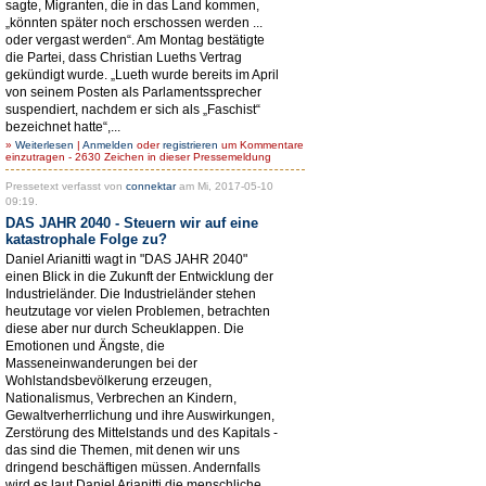
sagte, Migranten, die in das Land kommen,
„könnten später noch erschossen werden ...
oder vergast werden“. Am Montag bestätigte
die Partei, dass Christian Lueths Vertrag
gekündigt wurde. „Lueth wurde bereits im April
von seinem Posten als Parlamentssprecher
suspendiert, nachdem er sich als „Faschist“
bezeichnet hatte“,...
»
Weiterlesen
|
Anmelden
oder
registrieren
um Kommentare
einzutragen - 2630 Zeichen in dieser Pressemeldung
Pressetext verfasst von
connektar
am Mi, 2017-05-10
09:19.
DAS JAHR 2040 - Steuern wir auf eine
katastrophale Folge zu?
Daniel Arianitti wagt in "DAS JAHR 2040"
einen Blick in die Zukunft der Entwicklung der
Industrieländer. Die Industrieländer stehen
heutzutage vor vielen Problemen, betrachten
diese aber nur durch Scheuklappen. Die
Emotionen und Ängste, die
Masseneinwanderungen bei der
Wohlstandsbevölkerung erzeugen,
Nationalismus, Verbrechen an Kindern,
Gewaltverherrlichung und ihre Auswirkungen,
Zerstörung des Mittelstands und des Kapitals -
das sind die Themen, mit denen wir uns
dringend beschäftigen müssen. Andernfalls
wird es laut Daniel Arianitti die menschliche