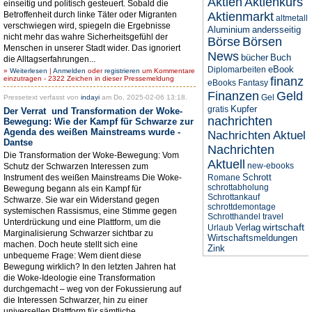
Aktien
Aktienkurs
einseitig und politisch gesteuert. Sobald die
Betroffenheit durch linke Täter oder Migranten
Aktienmarkt
altmetall
verschwiegen wird, spiegeln die Ergebnisse
Aluminium
andersseitig
nicht mehr das wahre Sicherheitsgefühl der
Börse
Börsen
Menschen in unserer Stadt wider. Das ignoriert
News
bücher
Buch
die Alltagserfahrungen...
eBook
Diplomarbeiten
»
Weiterlesen
|
Anmelden
oder
registrieren
um Kommentare
einzutragen - 2322 Zeichen in dieser Pressemeldung
finanz
eBooks
Fantasy
Finanzen
Geld
Gel
Pressetext verfasst von
indayi
am Do, 2025-02-06 13:18.
Kupfer
gratis
Der Verrat und Transformation der Woke-
nachrichten
Bewegung: Wie der Kampf für Schwarze zur
Agenda des weißen Mainstreams wurde -
Nachrichten Aktuel
Dantse
Nachrichten
Die Transformation der Woke-Bewegung: Vom
Aktuell
new-ebooks
Schutz der Schwarzen Interessen zum
Schrott
Instrument des weißen Mainstreams Die Woke-
Romane
schrottabholung
Bewegung begann als ein Kampf für
Schrottankauf
Schwarze. Sie war ein Widerstand gegen
schrottdemontage
systemischen Rassismus, eine Stimme gegen
Schrotthandel
travel
Unterdrückung und eine Plattform, um die
wirtschaft
Verlag
Urlaub
Marginalisierung Schwarzer sichtbar zu
Wirtschaftsmeldungen
machen. Doch heute stellt sich eine
Zink
unbequeme Frage: Wem dient diese
Bewegung wirklich? In den letzten Jahren hat
die Woke-Ideologie eine Transformation
durchgemacht – weg von der Fokussierung auf
die Interessen Schwarzer, hin zu einer
universellen Plattform für sämtliche