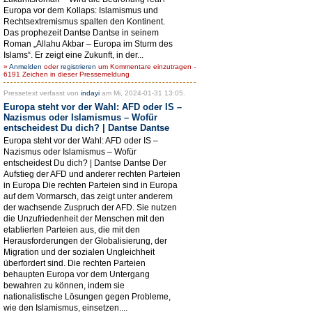
Europa vor dem Kollaps: Islamismus und
Rechtsextremismus spalten den Kontinent.
Das prophezeit Dantse Dantse in seinem
Roman „Allahu Akbar – Europa im Sturm des
Islams“. Er zeigt eine Zukunft, in der...
»
Anmelden
oder
registrieren
um Kommentare einzutragen -
6191 Zeichen in dieser Pressemeldung
Pressetext verfasst von
indayi
am Mi, 2024-01-31 13:05.
Europa steht vor der Wahl: AFD oder IS –
Nazismus oder Islamismus – Wofür
entscheidest Du dich? | Dantse Dantse
Europa steht vor der Wahl: AFD oder IS –
Nazismus oder Islamismus – Wofür
entscheidest Du dich? | Dantse Dantse Der
Aufstieg der AFD und anderer rechten Parteien
in Europa Die rechten Parteien sind in Europa
auf dem Vormarsch, das zeigt unter anderem
der wachsende Zuspruch der AFD. Sie nutzen
die Unzufriedenheit der Menschen mit den
etablierten Parteien aus, die mit den
Herausforderungen der Globalisierung, der
Migration und der sozialen Ungleichheit
überfordert sind. Die rechten Parteien
behaupten Europa vor dem Untergang
bewahren zu können, indem sie
nationalistische Lösungen gegen Probleme,
wie den Islamismus, einsetzen....