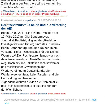
Zivilisation in der Form, wie wir sie kennen, bis
zum Jahr 2040 nicht mehr...
»
Weiterlesen
|
Anmelden
oder
registrieren
um Kommentare
einzutragen - 3070 Zeichen in dieser Pressemeldung
Pressetext verfasst von
peira
am Di, 2017-03-14 10:51.
Rechtsextremismus heute und die Verortung
der AfD
Berlin, 14.03.2017: Eine Peira – Matinée am
19. März 2017 mit Olaf Sundermeyer,
Journalist, Publizist, Mitglied der „Redaktion
Investigatives und Hintergrund“ des Rundfunk
Berlin-Brandenburg (rbb) und Rainer Thiem,
Vorstand "Peira – Gesellschaft für politisches
Wagnis e.V. Der Rechtsextremismus war nach
dem Zusammenbruch Nazi-Deutschlands nie
weg. Doch erst die Eskalation rechtsextremer
und rassistischer Gewalt nach der
Wiedervereinigung Deutschlands, die
Wahlerfolge rechtsradikaler Parteien und die
Entwicklung rechtsextremer
Jugendsubkulturen rückten die Problematik
des Rechtsextremismus stärker ins Zentrum
der öffentlichen...
»
Weiterlesen
|
Anmelden
oder
registrieren
um Kommentare
einzutragen - 2980 Zeichen in dieser Pressemeldung
Diese Website nutzt Cookies, um bestmögliche Funktionalität bieten zu können.
Mehr
1
2
3
4
5
6
nächste Seite ›
letzte
Infos
Seite