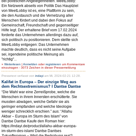
bei politischen Angelegenheiten. MeetLobby:
Ein Netzwerk abseits von Politik Das Hauptziel
von MeetLobby ist es, eine Plattform zu sein,
die den Austausch und die Vernetzung aller
Menschen fördert und dabei den Fokus auf
Gemeinschaft, Freundschaft und gegenseitiger
Hilfe legt. Der erhaltene Brief vom 17.02.2024
forderte das Unternehmen allerdings dazu auf,
sich politisch zu positionieren. Dem stellte sich
MeetLobby entgegen: Das Unternehmen
machte deutlich, dass es nicht seine Aufgabe
sei, irgendeine politische Meinung als
"richtig"...
»
Weiterlesen
|
Anmelden
oder
registrieren
um Kommentare
einzutragen - 3073 Zeichen in dieser Pressemeldung
Pressetext verfasst von
indayi
am Mi, 2024-02-21 12:28.
Kalifat in Europa – Der einzige Weg aus
dem Rechtsextremismus? I Dantse Dantse
“Die Wahl war eine Zerreißprobe, welche die
Menschen in ihrem Innersten erschütterte. Sie
mussten abwägen, welche Gefahr sie als
geringer empfanden und welche Ideologie
weniger schrecklich erschien.” aus: “Allahu
Akbar – Europa im Sturm des Islam” von
Dantse Dantse Kaufe den Roman hier:
https://indayi.de/product/allahu-akbar-europa-
im-sturm-des-islam/ Dantse Dantses
Zukunftsroman – Wird die Bedrohung real?