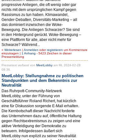
progressive Anliegen, die oft wenig oder gar
nichts mit dem ursprünglichen Kampf gegen
Rassismus zu tun haben. Klimawandel,
Gender-Debatten, Diversitäts-Marketing – all
das dominiert inzwischen die Woke-
Bewegung. Die Anliegen Schwarzer? Sie sind
in den Hintergrund gerückt. Woke-Bewegung –
eine Plattform für alle, aber nicht mehr für
Schwarze? Während...
»
Weiterlesen
|
Anmelden
oder
registrieren
um Kommentare
einzutragen |
1 Anhang
- 5423 Zeichen in dieser
Pressemeldung
Pressetext verfasst von
MeetLobby
am Mi, 2024-02-28
08:36.
MeetLobby: Stellungnahme zu politischen
Standpunkten und dem Bekenntnis zur
Neutralität
Das Ruhrpott-Community-Netzwerk
MeetLobby, unter der Führung von
Geschäftsführer Roland Richert, hat kürzlich
eine für Diskussion sorgende E-Mail erhalten.
Die Kernbotschaft dieser Nachricht forderte
das Unternehmen dazu auf, öffentliche Haltung
gegen Rechtsextremismus zu zeigen und eine
aktive Verteidigung der Demokratie zu
beteuern. Infolgedessen äußert sich
MeetLobby nun explizit zu seiner Neutralität