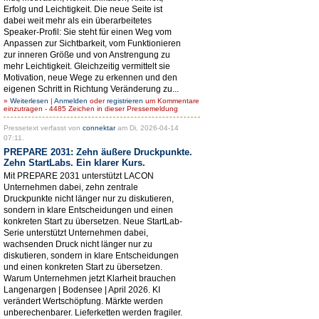
Erfolg und Leichtigkeit. Die neue Seite ist
dabei weit mehr als ein überarbeitetes
Speaker-Profil: Sie steht für einen Weg vom
Anpassen zur Sichtbarkeit, vom Funktionieren
zur inneren Größe und von Anstrengung zu
mehr Leichtigkeit. Gleichzeitig vermittelt sie
Motivation, neue Wege zu erkennen und den
eigenen Schritt in Richtung Veränderung zu...
»
Weiterlesen
|
Anmelden
oder
registrieren
um Kommentare
einzutragen - 4485 Zeichen in dieser Pressemeldung
Pressetext verfasst von
connektar
am Di, 2026-04-14
07:11.
PREPARE 2031: Zehn äußere Druckpunkte.
Zehn StartLabs. Ein klarer Kurs.
Mit PREPARE 2031 unterstützt LACON
Unternehmen dabei, zehn zentrale
Druckpunkte nicht länger nur zu diskutieren,
sondern in klare Entscheidungen und einen
konkreten Start zu übersetzen. Neue StartLab-
Serie unterstützt Unternehmen dabei,
wachsenden Druck nicht länger nur zu
diskutieren, sondern in klare Entscheidungen
und einen konkreten Start zu übersetzen.
Warum Unternehmen jetzt Klarheit brauchen
Langenargen | Bodensee | April 2026. KI
verändert Wertschöpfung. Märkte werden
unberechenbarer. Lieferketten werden fragiler.