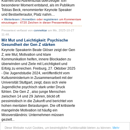
Klarheit und Authentizität überzeugte. Ein
besonderer Moment entstand, als im Publikum
Tobias Beck, renommierter Keynote Speaker
und Bestsellerautor, Platz nahm....
»
Weiterlesen
|
Anmelden
oder
registrieren
um Kommentare
einzutragen - 4720 Zeichen in dieser Pressemeldung
Pressetext verfasst von
connektar
am Mo, 2025-10-27
11:48.
Mit Mut und Leichtigkeit: Psychische
Gesundheit der Gen Z stärken
Keynote Speakerin Beate Glöser zeigt der Gen
Z, wie Mut, Motivation und klare
Kommunikation helfen, innere Blockaden zu
überwinden und Ziele mit Leichtigkeit und
Erfolg zu erreichen. Freiburg, 27. Oktober 2025
- Die Jugendstudie 2024, veröffentlicht vom
Kultusministerium in Zusammenarbeit mit der
Universität Stuttgart, zeigt, dass sich viele
Jugendliche psychisch stark unter Druck
fühlen. Die Gen Z , also junge Menschen
zwischen 14 und 29 Jahren, blickt oft
pessimistisch in die Zukunft und berichtet von
hohen mentalen Belastungen. Die oft kritisierte
mangelnde Motivation ist häufig ein
Missverständnis: Unternehmen müssen
gezielt...
»
Weiterlesen
|
Anmelden
oder
registrieren
um Kommentare
Diese Website nutzt Cookies, um bestmögliche Funktionalität bieten zu können.
Mehr
einzutragen - 4253 Zeichen in dieser Pressemeldung