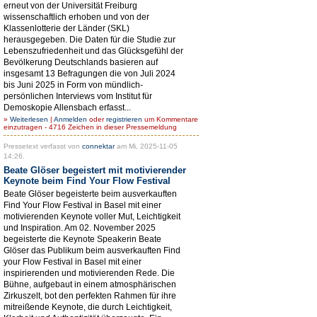
erneut von der Universität Freiburg
wissenschaftlich erhoben und von der
Klassenlotterie der Länder (SKL)
herausgegeben. Die Daten für die Studie zur
Lebenszufriedenheit und das Glücksgefühl der
Bevölkerung Deutschlands basieren auf
insgesamt 13 Befragungen die von Juli 2024
bis Juni 2025 in Form von mündlich-
persönlichen Interviews vom Institut für
Demoskopie Allensbach erfasst...
»
Weiterlesen
|
Anmelden
oder
registrieren
um Kommentare
einzutragen - 4716 Zeichen in dieser Pressemeldung
Pressetext verfasst von
connektar
am Mi, 2025-11-05
14:26.
Beate Glöser begeistert mit motivierender
Keynote beim Find Your Flow Festival
Beate Glöser begeisterte beim ausverkauften
Find Your Flow Festival in Basel mit einer
motivierenden Keynote voller Mut, Leichtigkeit
und Inspiration. Am 02. November 2025
begeisterte die Keynote Speakerin Beate
Glöser das Publikum beim ausverkauften Find
your Flow Festival in Basel mit einer
inspirierenden und motivierenden Rede. Die
Bühne, aufgebaut in einem atmosphärischen
Zirkuszelt, bot den perfekten Rahmen für ihre
mitreißende Keynote, die durch Leichtigkeit,