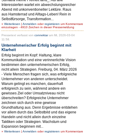
Interessierten wartet ein abwechslungsreicher
Abend mit unkonventioneller Lektüre. Raus
aus Hamsterrad und Alltags-Leben! Rein in
Selbstfürsorge, Transformation...
»
Weiterlesen
|
Anmelden
oder
registrieren
um Kommentare
einzutragen - 4910 Zeichen in dieser Pressemeldung
Pressetext verfasst von
connektar
am Mi, 2026-03-04
11:58.
Unternehmerischer Erfolg beginnt mit
Klarheit
Erfolg beginnt im Kopf: Haltung, klare
Kommunikation und eine verinnerlichte Vision
bestimmen den unternehmerischen Erfolg,
nicht allein Strategien. Freiburg, 04. März 2026
- Viele Menschen fragen sich, was erfolgreiche
Unternehmer von anderen unterscheidet.
Warum gelingt es manchen, dauerhaft
erfolgreich zu sein, während andere ein
gewisses Ziel oder Umsatzniveau nicht
überschreiten? Erfolgreiche Unternehmer
zeichnen sich durch eine gewisse
Grundhaltung aus. Denn Ergebnisse entstehen
vor allem durch das Selbstbild und das eigene
Handeln und nicht allein durch einzelne
Taktiken oder Strategien. Wachstum und
Expansion beginnen mit...
»
Weiterlesen
|
Anmelden
oder
registrieren
um Kommentare