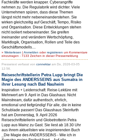
Fachkräfte werden knapper. Cyberangriffe
nehmen zu. Die Regulatorik wird dichter. Viele
Unternehmen spüren, dass diese Themen
längst nicht mehr nebeneinanderstehen. Sie
wirken gleichzeitig auf Geschäft, Tempo, Risiko
und Organisation. Diese Entwicklungen stehen
nicht isoliert nebeneinander. Sie greifen
ineinander und verändern Wertschöpfung,
Marktlogik, Organisation, Rollen und Teile des
Geschäftsmodells....
»
Weiterlesen
|
Anmelden
oder
registrieren
um Kommentare
einzutragen - 7133 Zeichen in dieser Pressemeldung
Pressetext verfasst von
connektar
am Do, 2026-03-05
12:56.
Reiseschriftstellerin Petra Lupp bringt Die
Magie des ANDERSSEINS aus Sumatra in
ihrer Lesung nach Bad Nauheim
Inspiration + Leidenschaft: Reise-Lektüre mit
Mehrwert am 9. April in Das Glashaus: Nicht
Mainstream, dafür authentisch, ehrlich,
emotional und tiefgründig! Für alle, die in keine
Schublade passen! Das Glaushaus Steinfurth
hat am Donnerstag, 9. April 2026
Reiseschriftstellerin und Globetrotterin Petra
Lupp aus Mainz zu Gast. Sie liest ab 18.30 Uhr
aus ihrem aktuellsten wie inspirierenden Buch
_Die Magie des ANDERSSEINS - Wie ich in
Sumatra meine Freiheit fand_. Auf alle