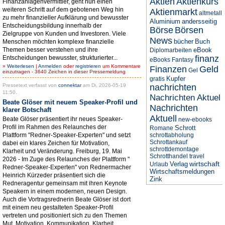
Aktien
Aktienkurs
Finanzanlagenvermittler, geht nun einen
weiteren Schritt auf dem gebotenen Weg hin
Aktienmarkt
altmetall
zu mehr finanzieller Aufklärung und bewusster
Aluminium
andersseitig
Entscheidungsbildung innerhalb der
Börse
Börsen
Zielgruppe von Kunden und Investoren. Viele
News
bücher
Buch
Menschen möchten komplexe finanzielle
Themen besser verstehen und ihre
eBook
Diplomarbeiten
finanz
Entscheidungen bewusster, strukturierter...
eBooks
Fantasy
»
Weiterlesen
|
Anmelden
oder
registrieren
um Kommentare
Finanzen
Geld
Gel
einzutragen - 3640 Zeichen in dieser Pressemeldung
Kupfer
gratis
Pressetext verfasst von
connektar
am Di, 2026-05-19
nachrichten
11:50.
Nachrichten Aktuel
Beate Glöser mit neuem Speaker-Profil und
Nachrichten
klarer Botschaft
Aktuell
Beate Glöser präsentiert ihr neues Speaker-
new-ebooks
Profil im Rahmen des Relaunches der
Schrott
Romane
Plattform "Redner-Speaker-Experten" und setzt
schrottabholung
Schrottankauf
dabei ein klares Zeichen für Motivation,
schrottdemontage
Klarheit und Veränderung. Freiburg, 19. Mai
Schrotthandel
travel
2026 - Im Zuge des Relaunches der Plattform "
wirtschaft
Verlag
Urlaub
Redner-Speaker-Experten" von Rednermacher
Wirtschaftsmeldungen
Heinrich Kürzeder präsentiert sich die
Zink
Redneragentur gemeinsam mit ihren Keynote
Speakern in einem modernen, neuen Design.
Auch die Vortragsrednerin Beate Glöser ist dort
mit einem neu gestalteten Speaker-Profil
vertreten und positioniert sich zu den Themen
Mut, Motivation, Kommunikation, Klarheit,