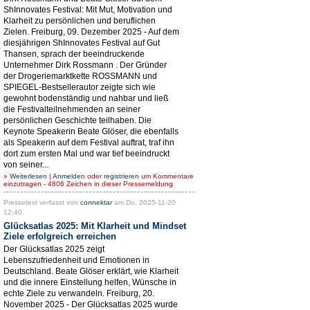
ShInnovates Festival: Mit Mut, Motivation und
Klarheit zu persönlichen und beruflichen
Zielen. Freiburg, 09. Dezember 2025 - Auf dem
diesjährigen ShInnovates Festival auf Gut
Thansen, sprach der beeindruckende
Unternehmer Dirk Rossmann . Der Gründer
der Drogeriemarktkette ROSSMANN und
SPIEGEL-Bestsellerautor zeigte sich wie
gewohnt bodenständig und nahbar und ließ
die Festivalteilnehmenden an seiner
persönlichen Geschichte teilhaben. Die
Keynote Speakerin Beate Glöser, die ebenfalls
als Speakerin auf dem Festival auftrat, traf ihn
dort zum ersten Mal und war tief beeindruckt
von seiner...
»
Weiterlesen
|
Anmelden
oder
registrieren
um Kommentare
einzutragen - 4806 Zeichen in dieser Pressemeldung
Pressetext verfasst von
connektar
am Do, 2025-11-20
12:40.
Glücksatlas 2025: Mit Klarheit und Mindset
Ziele erfolgreich erreichen
Der Glücksatlas 2025 zeigt
Lebenszufriedenheit und Emotionen in
Deutschland. Beate Glöser erklärt, wie Klarheit
und die innere Einstellung helfen, Wünsche in
echte Ziele zu verwandeln. Freiburg, 20.
November 2025 - Der Glücksatlas 2025 wurde