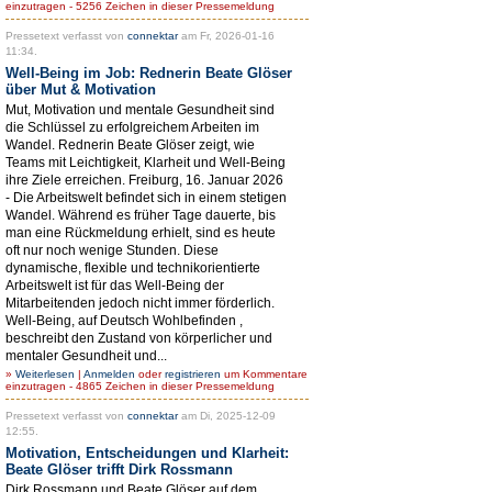
einzutragen - 5256 Zeichen in dieser Pressemeldung
Pressetext verfasst von
connektar
am Fr, 2026-01-16
11:34.
Well-Being im Job: Rednerin Beate Glöser
über Mut & Motivation
Mut, Motivation und mentale Gesundheit sind
die Schlüssel zu erfolgreichem Arbeiten im
Wandel. Rednerin Beate Glöser zeigt, wie
Teams mit Leichtigkeit, Klarheit und Well-Being
ihre Ziele erreichen. Freiburg, 16. Januar 2026
- Die Arbeitswelt befindet sich in einem stetigen
Wandel. Während es früher Tage dauerte, bis
man eine Rückmeldung erhielt, sind es heute
oft nur noch wenige Stunden. Diese
dynamische, flexible und technikorientierte
Arbeitswelt ist für das Well-Being der
Mitarbeitenden jedoch nicht immer förderlich.
Well-Being, auf Deutsch Wohlbefinden ,
beschreibt den Zustand von körperlicher und
mentaler Gesundheit und...
»
Weiterlesen
|
Anmelden
oder
registrieren
um Kommentare
einzutragen - 4865 Zeichen in dieser Pressemeldung
Pressetext verfasst von
connektar
am Di, 2025-12-09
12:55.
Motivation, Entscheidungen und Klarheit:
Beate Glöser trifft Dirk Rossmann
Dirk Rossmann und Beate Glöser auf dem