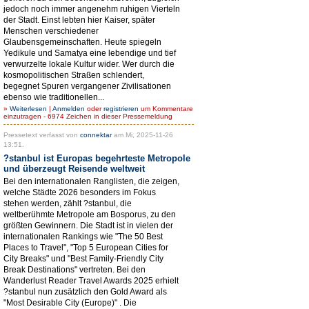
jedoch noch immer angenehm ruhigen Vierteln
der Stadt. Einst lebten hier Kaiser, später
Menschen verschiedener
Glaubensgemeinschaften. Heute spiegeln
Yedikule und Samatya eine lebendige und tief
verwurzelte lokale Kultur wider. Wer durch die
kosmopolitischen Straßen schlendert,
begegnet Spuren vergangener Zivilisationen
ebenso wie traditionellen...
»
Weiterlesen
|
Anmelden
oder
registrieren
um Kommentare
einzutragen - 6974 Zeichen in dieser Pressemeldung
Pressetext verfasst von
connektar
am Mi, 2025-11-26
13:51.
?stanbul ist Europas begehrteste Metropole
und überzeugt Reisende weltweit
Bei den internationalen Ranglisten, die zeigen,
welche Städte 2026 besonders im Fokus
stehen werden, zählt ?stanbul, die
weltberühmte Metropole am Bosporus, zu den
größten Gewinnern. Die Stadt ist in vielen der
internationalen Rankings wie "The 50 Best
Places to Travel", "Top 5 European Cities for
City Breaks" und "Best Family-Friendly City
Break Destinations" vertreten. Bei den
Wanderlust Reader Travel Awards 2025 erhielt
?stanbul nun zusätzlich den Gold Award als
"Most Desirable City (Europe)" . Die