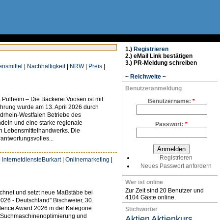
1.)
Registrieren
2.) eMail Link bestätigen
3.) PR-Meldung schreiben
ensmittel
|
Nachhaltigkeit
|
NRW
|
Preis
|
~
Reichweite
~
Benutzeranmeldung
Pulheim – Die Bäckerei Voosen ist mit
Benutzername:
*
hrung wurde am 13. April 2026 durch
rdrhein-Westfalen Betriebe des
deln und eine starke regionale
Passwort:
*
n Lebensmittelhandwerks. Die
antwortungsvolles...
Registrieren
|
InternetdiensteBurkart
|
Onlinemarketing
|
Neues Passwort anfordern
Wer ist online
Zur Zeit sind 20 Benutzer und
ichnet und setzt neue Maßstäbe bei
4104 Gäste online.
2026 - Deutschland" Bischweier, 30.
llence Award 2026 in der Kategorie
Stichwörter
ch Suchmaschinenoptimierung und
Aktien
Aktienkurs