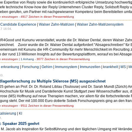
ne Expertise von Reply sowie die kontinuierlich erfolgreiche Umsetzung hochwert
s tiefe technische Know-how der Reply Unternehmen Cluster Reply, Solidsoft Reply 
eben gerufen, um Partner mit nachgewiesener Kompetenz beim Bereitstellen umfas
einzutragen - 4917 Zeichen in dieser Pressemeldung
|
Candidate Experience
|
Walser Zahn-Matrizen
|
Walser Zahn-Matrizensystem
7 16:04.
R4Good und Kununu veranstaltet, wurde die Dr. Walser Dental, deren Walser Zah
eichnet. Zuvor wurde die Dr. Walser Dental aufgefordert "Absageschreiben" für B
emeinsam mit Kununu die HR-Communitiy für mehr Menschlichkeit im Recruiting 
der rund 13 Millionen Insights auf der Bewertungsplattform, worauf es bei Absage
einzutragen |
1 Anhang
- 3077 Zeichen in dieser Pressemeldung
|
erkrankung
|
Forschung
|
Gehirn
|
Immunsystem
|
Immunzellen
|
krankheit
|
MS
|
Mu
03.
lagenforschung zu Multiple Sklerose (MS) ausgezeichnet
gehen an Prof. Dr. Dr. Roland Liblau (Toulouse) und Dr. Sarah Mundt (Zürich) 
Hochschule für Musik und Darstellende Kunst Stuttgart zwei Wissenschaftler aus, 
erose (MS) Hoffnung auf neue Therapien machen, vor allem für die fortschreitende F
fügung steht. Der mit 100.000 Euro dotierte Sobek Forschungspreis ging an den f
einzutragen - 9511 Zeichen in dieser Pressemeldung
talisierung
|
KI
9.
ic Speaker 2025 geehrt
 M. Jacob als Inspiration für Selbstführung und den täglichen Umgang mit Veränder