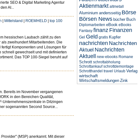
rierte SEO & Digital Marketing Agentur
Aktienmarkt
altmetall
den AI...
Börse
Aluminium
andersseitig
Börsen News
bücher
Buch
n
|
Mittelstand
|
ROEMHELD
|
top 100
eBook
Diplomarbeiten
eBooks
finanz
Finanzen
Fantasy
Geld
Kupfer
em hessischen Laubach zählt zu den
Gel
gratis
 als zweihundert Mitarbeitenden. Die
nachrichten
Nachrichten
d fertigt Komponenten und Lösungen für
Nachrichten
Aktuel
 schnell gewechselt und mit definierten
Aktuell
new-ebooks
Romane
rtiment. Das TOP 100-Siegel beruht auf
Schrott
schrottabholung
Schrottankauf
schrottdemontage
Verlag
Schrotthandel
travel
Urlaub
wirtschaft
Wirtschaftsmeldungen
Zink
n. Bereits im November vergangenen
ORK in den Bereichen Qualität,
MPF-Unternehmenszentrale in Ditzingen
einer sogenannten Second Source...
Provider" (MSP) anerkannt. Mit dieser