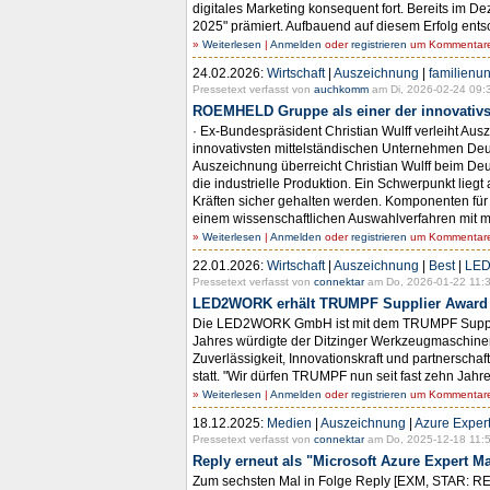
digitales Marketing konsequent fort. Bereits im 
2025" prämiert. Aufbauend auf diesem Erfolg ents
»
Weiterlesen
|
Anmelden
oder
registrieren
um Kommentare 
24.02.2026:
Wirtschaft
|
Auszeichnung
|
familienu
Pressetext verfasst von
auchkomm
am Di, 2026-02-24 09:
ROEMHELD Gruppe als einer der innovativst
· Ex-Bundespräsident Christian Wulff verleiht 
innovativsten mittelständischen Unternehmen Deut
Auszeichnung überreicht Christian Wulff beim De
die industrielle Produktion. Ein Schwerpunkt lieg
Kräften sicher gehalten werden. Komponenten fü
einem wissenschaftlichen Auswahlverfahren mit mehr
»
Weiterlesen
|
Anmelden
oder
registrieren
um Kommentare 
22.01.2026:
Wirtschaft
|
Auszeichnung
|
Best
|
LE
Pressetext verfasst von
connektar
am Do, 2026-01-22 11:3
LED2WORK erhält TRUMPF Supplier Award in
Die LED2WORK GmbH ist mit dem TRUMPF Supplier
Jahres würdigte der Ditzinger Werkzeugmaschin
Zuverlässigkeit, Innovationskraft und partnersch
statt. "Wir dürfen TRUMPF nun seit fast zehn Jah
»
Weiterlesen
|
Anmelden
oder
registrieren
um Kommentare 
18.12.2025:
Medien
|
Auszeichnung
|
Azure Exper
Pressetext verfasst von
connektar
am Do, 2025-12-18 11:5
Reply erneut als "Microsoft Azure Expert 
Zum sechsten Mal in Folge Reply [EXM, STAR: REY