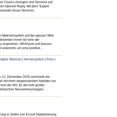
iger Cloud-Lösungen und Services auf
und Valorem Reply. Mit dem "Expert
sender Azure-Services...
n-Matrizensystem auf der ganzen Welt
ewerber/-innen für eine der
zu inspirieren. HR4Good und kununu
n ankommt, um eine positive...
ltiple Sklerose
|
Nervensystem
|
Preis
|
Am 12. Dezember 2025 zeichnete die
die mit ihren wegweisenden Arbeiten zur
orm der MS, für die trotz großer
ranzösischen Neuroimmunologen...
ung in Zeiten von KI und Digitalisierung