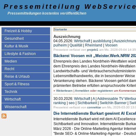
Pressemitteilung WebServic
Pressemitteilungen kostenlos veröffentlichen
Startseite
Freizeit & Hobby
Auszeichnung
Gesundheit
04.05.2026:
Wirtschaft
|
ausbildung
|
Auszeichnun
pulheim
|
Qualität
|
Rheinland
|
Voosen
Kultur & Musik
Pressetext verfasst von
projekt1
am Mo, 2026-05-04 14:35
Lifestyle & Fashion
Bäckerei Voosen mit „Meister.Werk.NRW 20
Ehrenpreis des Landes Nordrhein-Westfalen würdi
Medien
dem Ehrenpreis des Landes Nordrhein-Westfalen 
Recht
Landwirtschafts- und Verbraucherschutzministerin
Lebensmittelhandwerks, die in besonderer Weise f
Reise & Urlaub
Verankerung stehen. Bäckerei Voosen gehört dam
Sport & Fitness
prämierten Betriebe erfüllen anspruchsvolle Krite
»
Weiterlesen
|
Anmelden
oder
registrieren
um Kommentare 
Technik
30.03.2026:
Wirtschaft
|
A
|
Addressable TV Werbu
Wirtschaft
ranking
|
seo
|
Sichtbarkeit
|
SwitchIn Banner
|
Swi
Wissenschaft
Pressetext verfasst von
connektar
am Mo, 2026-03-30 13:
Die Internetdienste Burkart gewinnt AI Exc
Internetdienste Burkart wird mit dem AI Excellen
Sichtbarkeit und Innovation. Internetdienste Burk
März 2026 - Die Online-Marketing Agentur Interne
"Beste SEO- & Online-Marketing-Agentur - Deutsc