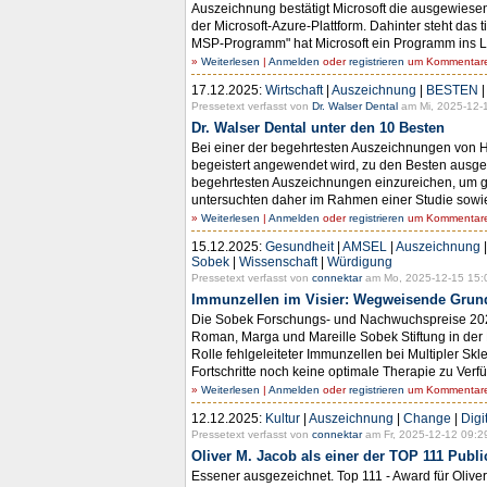
Auszeichnung bestätigt Microsoft die ausgewiese
der Microsoft-Azure-Plattform. Dahinter steht da
MSP-Programm" hat Microsoft ein Programm ins L
»
Weiterlesen
|
Anmelden
oder
registrieren
um Kommentare 
17.12.2025:
Wirtschaft
|
Auszeichnung
|
BESTEN
Pressetext verfasst von
Dr. Walser Dental
am Mi, 2025-12-1
Dr. Walser Dental unter den 10 Besten
Bei einer der begehrtesten Auszeichnungen von H
begeistert angewendet wird, zu den Besten ausgez
begehrtesten Auszeichnungen einzureichen, um g
untersuchten daher im Rahmen einer Studie sowie 
»
Weiterlesen
|
Anmelden
oder
registrieren
um Kommentare 
15.12.2025:
Gesundheit
|
AMSEL
|
Auszeichnung
Sobek
|
Wissenschaft
|
Würdigung
Pressetext verfasst von
connektar
am Mo, 2025-12-15 15:
Immunzellen im Visier: Wegweisende Grund
Die Sobek Forschungs- und Nachwuchspreise 2025 
Roman, Marga und Mareille Sobek Stiftung in der 
Rolle fehlgeleiteter Immunzellen bei Multipler Skl
Fortschritte noch keine optimale Therapie zu Ver
»
Weiterlesen
|
Anmelden
oder
registrieren
um Kommentare 
12.12.2025:
Kultur
|
Auszeichnung
|
Change
|
Digi
Pressetext verfasst von
connektar
am Fr, 2025-12-12 09:2
Oliver M. Jacob als einer der TOP 111 Publ
Essener ausgezeichnet. Top 111 - Award für Oliver