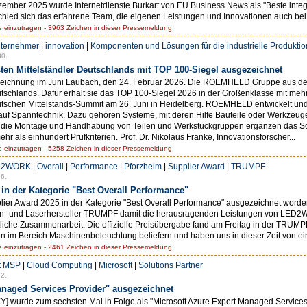
Dezember 2025 wurde Internetdienste Burkart von EU Business News als "Beste integ
chied sich das erfahrene Team, die eigenen Leistungen und Innovationen auch bei 
einzutragen - 3963 Zeichen in dieser Pressemeldung
nternehmer
|
innovation
|
Komponenten und Lösungen für die industrielle Produktio
30.
en Mittelständler Deutschlands mit TOP 100-Siegel ausgezeichnet
Auszeichnung im Juni Laubach, den 24. Februar 2026. Die ROEMHELD Gruppe aus d
schlands. Dafür erhält sie das TOP 100-Siegel 2026 in der Größenklasse mit mehr
utschen Mittelstands-Summit am 26. Juni in Heidelberg. ROEMHELD entwickelt un
t auf Spanntechnik. Dazu gehören Systeme, mit deren Hilfe Bauteile oder Werkzeuge
r die Montage und Handhabung von Teilen und Werkstückgruppen ergänzen das So
 als einhundert Prüfkriterien. Prof. Dr. Nikolaus Franke, Innovationsforscher...
einzutragen - 5258 Zeichen in dieser Pressemeldung
D2WORK
|
Overall
|
Performance
|
Pforzheim
|
Supplier Award
|
TRUMPF
6.
 der Kategorie "Best Overall Performance"
 Award 2025 in der Kategorie "Best Overall Performance" ausgezeichnet worde
en- und Laserhersteller TRUMPF damit die herausragenden Leistungen von LED2W
aftliche Zusammenarbeit. Die offizielle Preisübergabe fand am Freitag in der TRU
ren im Bereich Maschinenbeleuchtung beliefern und haben uns in dieser Zeit von 
einzutragen - 2461 Zeichen in dieser Pressemeldung
t MSP
|
Cloud Computing
|
Microsoft
|
Solutions Partner
2.
Managed Services Provider" ausgezeichnet
] wurde zum sechsten Mal in Folge als "Microsoft Azure Expert Managed Services 