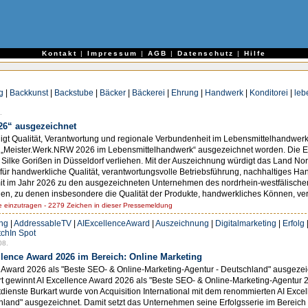
e
Kontakt
|
Impressum
|
AGB
|
Datenschutz
|
Hilfe
g
|
Backkunst
|
Backstube
|
Bäcker
|
Bäckerei
|
Ehrung
|
Handwerk
|
Konditorei
|
leb
.
26“ ausgezeichnet
gt Qualität, Verantwortung und regionale Verbundenheit im Lebensmittelhandwerk 
„Meister.Werk.NRW 2026 im Lebensmittelhandwerk“ ausgezeichnet worden. Die E
 Silke Gorißen in Düsseldorf verliehen. Mit der Auszeichnung würdigt das Land No
ür handwerkliche Qualität, verantwortungsvolle Betriebsführung, nachhaltiges Han
it im Jahr 2026 zu den ausgezeichneten Unternehmen des nordrhein-westfälische
rien, zu denen insbesondere die Qualität der Produkte, handwerkliches Können, ver
einzutragen - 2279 Zeichen in dieser Pressemeldung
ng
|
AddressableTV
|
AIExcellenceAward
|
Auszeichnung
|
Digitalmarketing
|
Erfolg
tchIn Spot
08.
ellence Award 2026 im Bereich: Online Marketing
ce Award 2026 als "Beste SEO- & Online-Marketing-Agentur - Deutschland" ausgeze
art gewinnt AI Excellence Award 2026 als "Beste SEO- & Online-Marketing-Agentur 
tdienste Burkart wurde von Acquisition International mit dem renommierten AI Exce
hland" ausgezeichnet. Damit setzt das Unternehmen seine Erfolgsserie im Berei