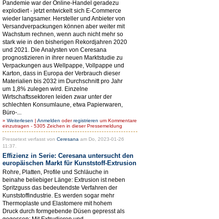
Pandemie war der Online-Handel geradezu
explodiert - jetzt entwickelt sich E-Commerce
wieder langsamer. Hersteller und Anbieter von
Versandverpackungen können aber weiter mit
Wachstum rechnen, wenn auch nicht mehr so
stark wie in den bisherigen Rekordjahren 2020
und 2021. Die Analysten von Ceresana
prognostizieren in ihrer neuen Marktstudie zu
Verpackungen aus Wellpappe, Vollpappe und
Karton, dass in Europa der Verbrauch dieser
Materialien bis 2032 im Durchschnitt pro Jahr
um 1,8% zulegen wird. Einzelne
Wirtschaftssektoren leiden zwar unter der
schlechten Konsumlaune, etwa Papierwaren,
Büro-...
»
Weiterlesen
|
Anmelden
oder
registrieren
um Kommentare
einzutragen - 5305 Zeichen in dieser Pressemeldung
Pressetext verfasst von
Ceresana
am Do, 2023-01-26
11:37.
Effizienz in Serie: Ceresana untersucht den
europäischen Markt für Kunststoff-Extrusion
Rohre, Platten, Profile und Schläuche in
beinahe beliebiger Länge: Extrusion ist neben
Spritzguss das bedeutendste Verfahren der
Kunststoffindustrie. Es werden sogar mehr
Thermoplaste und Elastomere mit hohem
Druck durch formgebende Düsen gepresst als
gegossen: Mit Extrudieren und