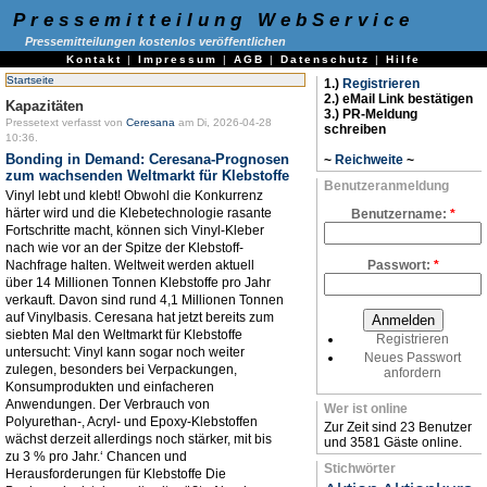
Pressemitteilung WebService
Pressemitteilungen kostenlos veröffentlichen
Kontakt
|
Impressum
|
AGB
|
Datenschutz
|
Hilfe
Startseite
1.)
Registrieren
2.) eMail Link bestätigen
Kapazitäten
3.) PR-Meldung
Pressetext verfasst von
Ceresana
am Di, 2026-04-28
schreiben
10:36.
Bonding in Demand: Ceresana-Prognosen
~
Reichweite
~
zum wachsenden Weltmarkt für Klebstoffe
Benutzeranmeldung
Vinyl lebt und klebt! Obwohl die Konkurrenz
härter wird und die Klebetechnologie rasante
Benutzername:
*
Fortschritte macht, können sich Vinyl-Kleber
nach wie vor an der Spitze der Klebstoff-
Nachfrage halten. Weltweit werden aktuell
Passwort:
*
über 14 Millionen Tonnen Klebstoffe pro Jahr
verkauft. Davon sind rund 4,1 Millionen Tonnen
auf Vinylbasis. Ceresana hat jetzt bereits zum
siebten Mal den Weltmarkt für Klebstoffe
Registrieren
untersucht: Vinyl kann sogar noch weiter
Neues Passwort
zulegen, besonders bei Verpackungen,
anfordern
Konsumprodukten und einfacheren
Anwendungen. Der Verbrauch von
Wer ist online
Polyurethan-, Acryl- und Epoxy-Klebstoffen
Zur Zeit sind 23 Benutzer
wächst derzeit allerdings noch stärker, mit bis
und 3581 Gäste online.
zu 3 % pro Jahr.‘ Chancen und
Stichwörter
Herausforderungen für Klebstoffe Die