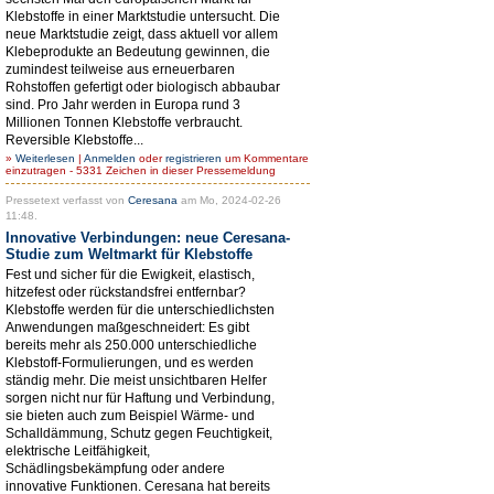
Klebstoffe in einer Marktstudie untersucht. Die
neue Marktstudie zeigt, dass aktuell vor allem
Klebeprodukte an Bedeutung gewinnen, die
zumindest teilweise aus erneuerbaren
Rohstoffen gefertigt oder biologisch abbaubar
sind. Pro Jahr werden in Europa rund 3
Millionen Tonnen Klebstoffe verbraucht.
Reversible Klebstoffe...
»
Weiterlesen
|
Anmelden
oder
registrieren
um Kommentare
einzutragen - 5331 Zeichen in dieser Pressemeldung
Pressetext verfasst von
Ceresana
am Mo, 2024-02-26
11:48.
Innovative Verbindungen: neue Ceresana-
Studie zum Weltmarkt für Klebstoffe
Fest und sicher für die Ewigkeit, elastisch,
hitzefest oder rückstandsfrei entfernbar?
Klebstoffe werden für die unterschiedlichsten
Anwendungen maßgeschneidert: Es gibt
bereits mehr als 250.000 unterschiedliche
Klebstoff-Formulierungen, und es werden
ständig mehr. Die meist unsichtbaren Helfer
sorgen nicht nur für Haftung und Verbindung,
sie bieten auch zum Beispiel Wärme- und
Schalldämmung, Schutz gegen Feuchtigkeit,
elektrische Leitfähigkeit,
Schädlingsbekämpfung oder andere
innovative Funktionen. Ceresana hat bereits