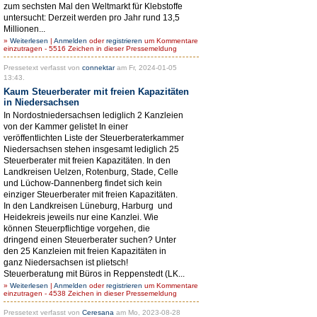
zum sechsten Mal den Weltmarkt für Klebstoffe
untersucht: Derzeit werden pro Jahr rund 13,5
Millionen...
»
Weiterlesen
|
Anmelden
oder
registrieren
um Kommentare
einzutragen - 5516 Zeichen in dieser Pressemeldung
Pressetext verfasst von
connektar
am Fr, 2024-01-05
13:43.
Kaum Steuerberater mit freien Kapazitäten
in Niedersachsen
In Nordostniedersachsen lediglich 2 Kanzleien
von der Kammer gelistet In einer
veröffentlichten Liste der Steuerberaterkammer
Niedersachsen stehen insgesamt lediglich 25
Steuerberater mit freien Kapazitäten. In den
Landkreisen Uelzen, Rotenburg, Stade, Celle
und Lüchow-Dannenberg findet sich kein
einziger Steuerberater mit freien Kapazitäten.
In den Landkreisen Lüneburg, Harburg und
Heidekreis jeweils nur eine Kanzlei. Wie
können Steuerpflichtige vorgehen, die
dringend einen Steuerberater suchen? Unter
den 25 Kanzleien mit freien Kapazitäten in
ganz Niedersachsen ist plietsch!
Steuerberatung mit Büros in Reppenstedt (LK...
»
Weiterlesen
|
Anmelden
oder
registrieren
um Kommentare
einzutragen - 4538 Zeichen in dieser Pressemeldung
Pressetext verfasst von
Ceresana
am Mo, 2023-08-28