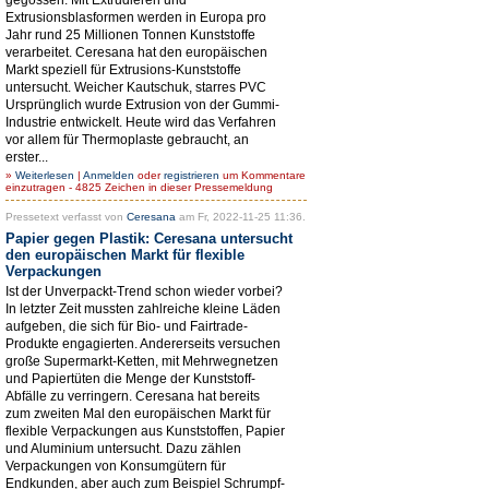
Extrusionsblasformen werden in Europa pro
Jahr rund 25 Millionen Tonnen Kunststoffe
verarbeitet. Ceresana hat den europäischen
Markt speziell für Extrusions-Kunststoffe
untersucht. Weicher Kautschuk, starres PVC
Ursprünglich wurde Extrusion von der Gummi-
Industrie entwickelt. Heute wird das Verfahren
vor allem für Thermoplaste gebraucht, an
erster...
»
Weiterlesen
|
Anmelden
oder
registrieren
um Kommentare
einzutragen - 4825 Zeichen in dieser Pressemeldung
Pressetext verfasst von
Ceresana
am Fr, 2022-11-25 11:36.
Papier gegen Plastik: Ceresana untersucht
den europäischen Markt für flexible
Verpackungen
Ist der Unverpackt-Trend schon wieder vorbei?
In letzter Zeit mussten zahlreiche kleine Läden
aufgeben, die sich für Bio- und Fairtrade-
Produkte engagierten. Andererseits versuchen
große Supermarkt-Ketten, mit Mehrwegnetzen
und Papiertüten die Menge der Kunststoff-
Abfälle zu verringern. Ceresana hat bereits
zum zweiten Mal den europäischen Markt für
flexible Verpackungen aus Kunststoffen, Papier
und Aluminium untersucht. Dazu zählen
Verpackungen von Konsumgütern für
Endkunden, aber auch zum Beispiel Schrumpf-