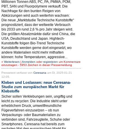
Millionen Tonnen ABS, PC, PA, PMMA, POM,
PBT, SAN und Fluorpolymere verkauft. Die
Nachfrage für den bunten Reigen von
Abkürzungen wird auch weiterhin wachsen:
Die neue „Marktstudie Technische Kunststoffe“
prognostiziert, dass der weltweite Verbrauch
bis 2033 um rund 2,6 % pro Jahr steigen wird.
Die größten Absatzmärkte dafür sind China, die
USA, Deutschland und Japan. Hightech-
Kunststoffe folgen Bio-Trend Technische
Kunststoffe werden gerne dort eingesetzt, wo
andere Materialien nicht mehr mithalten
können: hohe Temperaturen, aggressive...
»
Weiterlesen
|
Anmelden
oder
registrieren
um Kommentare
einzutragen - 5953 Zeichen in dieser Pressemeldung
Pressetext verfasst von
Ceresana
am Di, 2025-01-21
12:05.
Kleben und Loslassen: neue Ceresana-
Studie zum europäischen Markt für
Klebstoffe
Sicher sollen Verklebungen sein, ungiftig und
leicht zu recyclen: Die Industrie steht unter
erheblichem Druck, umweltfreundliche
Fügeverfahren einzusetzen – ob nun
Verpackungs- oder Baumaterialien zu
verbinden sind, Fahrzeugteile, Schuhe oder
Smartphones. Ceresana hat bereits zum
sechsten Mal den europäischen Markt für