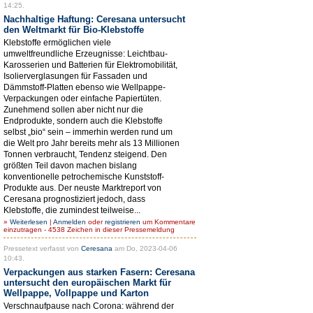
14:25.
Nachhaltige Haftung: Ceresana untersucht
den Weltmarkt für Bio-Klebstoffe
Klebstoffe ermöglichen viele
umweltfreundliche Erzeugnisse: Leichtbau-
Karosserien und Batterien für Elektromobilität,
Isolierverglasungen für Fassaden und
Dämmstoff-Platten ebenso wie Wellpappe-
Verpackungen oder einfache Papiertüten.
Zunehmend sollen aber nicht nur die
Endprodukte, sondern auch die Klebstoffe
selbst „bio“ sein – immerhin werden rund um
die Welt pro Jahr bereits mehr als 13 Millionen
Tonnen verbraucht, Tendenz steigend. Den
größten Teil davon machen bislang
konventionelle petrochemische Kunststoff-
Produkte aus. Der neuste Marktreport von
Ceresana prognostiziert jedoch, dass
Klebstoffe, die zumindest teilweise...
»
Weiterlesen
|
Anmelden
oder
registrieren
um Kommentare
einzutragen - 4538 Zeichen in dieser Pressemeldung
Pressetext verfasst von
Ceresana
am Do, 2023-04-06
10:43.
Verpackungen aus starken Fasern: Ceresana
untersucht den europäischen Markt für
Wellpappe, Vollpappe und Karton
Verschnaufpause nach Corona: während der