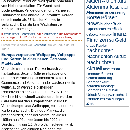
Aktien
Aktienkurs
Baubranche ist der weltweit größte Abnehmer
von Klebematerialien: Für Wand- und
Aktienmarkt
altmetall
Bodenbeläge, Verkleidungen und Paneele,
Aluminium
andersseitig
Dämmstoffe und andere Bauprodukte werden
Börse
Börsen
derzeit mehr als 27 % aller Klebstoffe
News
bücher
Buch
verbraucht. Das stärkste Wachstum der
eBook
Klebstoff-Nachfrage,...
Diplomarbeiten
finanz
»
Weiterlesen
|
Anmelden
oder
registrieren
um Kommentare
eBooks
Fantasy
einzutragen - 6502 Zeichen in dieser Pressemeldung
Finanzen
Geld
Gel
Pressetext verfasst von
Ceresana
am Mo, 2025-05-19
Kupfer
gratis
10:36.
nachrichten
Europa verpacken: Wellpappe, Vollpappe
Nachrichten Aktuel
und Karton in einer neuen Ceresana-
Nachrichten
Marktstudie
Aktuell
Verpackt wird immer: Der Verbrauch von
new-ebooks
Faltkartons, Boxen, Rollenwellpappe und
Schrott
Romane
anderen Verpackungsmaterialien steigt. E-
schrottabholung
Schrottankauf
Commerce und Versandhandel wachsen stetig
schrottdemontage
weiter, auch wenn die bisherigen
Schrotthandel
travel
Rekordzahlen der Corona-Jahre 2020 und
wirtschaft
Verlag
Urlaub
2021 nicht so schnell wieder erreicht werden.
Wirtschaftsmeldungen
Ceresana hat den europäischen Markt für
Zink
Verpackungen aus Wellpappe, Vollpappe und
Karton untersucht: Die neue Marktstudie
prognostiziert, dass der Verbrauch dieser
Hüllen aus Pflanzenfasern bis 2033 im
Durchschnitt um 1,1 % pro Jahr zulegen wird.
Abgesehen von einigen Regionen mit