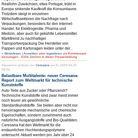
Reallohn-Zuwächsen, etwa Portugal, trübt in
Europa sinkende Kaufkraft die Konsumlaune.
Trotzdem steigt in einzelnen
Wirtschaftssektoren die Nachfrage nach
Verpackungen, besonders für den Internet-
Handel, für Elektrogeräte, Pharma und
Medizin, aber auch für gekühlte Lebensmittel.
Markttrend zu nachhaltiger
Transportverpackung Die Hersteller von
Pappen und Kartonagen leiden unter der...
»
Weiterlesen
|
Anmelden
oder
registrieren
um Kommentare
einzutragen - 6334 Zeichen in dieser Pressemeldung
Pressetext verfasst von
Ceresana
am Fr, 2025-04-25
09:54.
Belastbare Multitalente: neuer Ceresana-
Report zum Weltmarkt für technische
Kunststoffe
Auto-Teile aus Zucker oder Pflanzenöl?
Technische Kunststoffe sind zwar meist immer
noch teurer als gewöhnliche
Standardkunststoffe. Sie bieten aber nicht nur
hervorragende mechanische und chemische
Eigenschaften, sondern zunehmend auch
natürliche Ausgangsstoffe und Bio-Qualitäten.
Ceresana hat den Weltmarkt für die
erstaunlichen Hochleistungspolymere
untersucht: Aktuell werden pro Jahr über 24